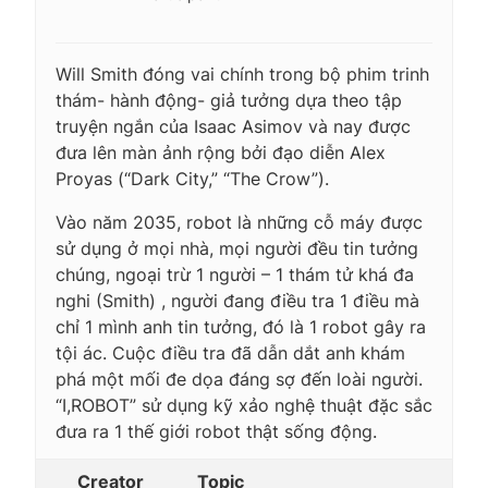
Will Smith đóng vai chính trong bộ phim trinh
thám- hành động- giả tưởng dựa theo tập
truyện ngắn của Isaac Asimov và nay được
đưa lên màn ảnh rộng bởi đạo diễn Alex
Proyas (“Dark City,” “The Crow”).
Vào năm 2035, robot là những cỗ máy được
sử dụng ở mọi nhà, mọi người đều tin tưởng
chúng, ngoại trừ 1 người – 1 thám tử khá đa
nghi (Smith) , người đang điều tra 1 điều mà
chỉ 1 mình anh tin tưởng, đó là 1 robot gây ra
tội ác. Cuộc điều tra đã dẫn dắt anh khám
phá một mối đe dọa đáng sợ đến loài người.
“I,ROBOT” sử dụng kỹ xảo nghệ thuật đặc sắc
đưa ra 1 thế giới robot thật sống động.
Creator
Topic