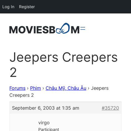
Log In
Register
Jeepers Creepers
2
Forums
›
Phim
›
Châu Mỹ, Châu Âu
›
Jeepers
Creepers 2
September 6, 2003 at 1:35 am
#35720
virgo
Participant