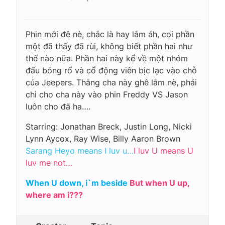
Phin mới đê nè, chắc là hay lắm áh, coi phần
một đã thấy đã rùi, không biết phần hai như
thế nào nữa. Phần hai này kể về một nhóm
đấu bóng rổ và cổ động viên bịc lạc vào chỗ
của Jeepers. Thằng cha này ghê lắm nè, phải
chi cho cha này vào phin Freddy VS Jason
luôn cho đã ha….
Starring: Jonathan Breck, Justin Long, Nicki
Lynn Aycox, Ray Wise, Billy Aaron Brown
Sarang Heyo means I luv u…
I luv U means U
luv me not…
When U down, i`m beside
But when U up,
where am i???