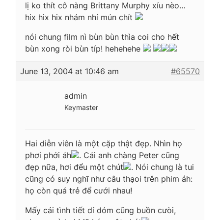
lị ko thít cô nàng Brittany Murphy xíu nèo…
hix hix hix nhảm nhí mún chít
nói chung film nì bùn bùn thìa coi cho hết
bùn xong ròi bùn típ! hehehehe
June 13, 2004 at 10:46 am
#65570
admin
Keymaster
Hai diễn viên là một cặp thật đẹp. Nhìn họ
phơi phới áh
. Cái anh chàng Peter cũng
đẹp nữa, hơi đểu một chút
. Nói chung là tui
cũng có suy nghĩ như câu thạoi trên phim áh:
họ còn quá trẻ để cưới nhau!
Mấy cái tình tiết dí dỏm cũng buồn cưòi,