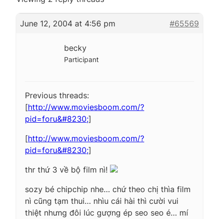
June 12, 2004 at 4:56 pm
#65569
becky
Participant
Previous threads:
[
http://www.moviesboom.com/?
pid=foru&#8230;
]
[
http://www.moviesboom.com/?
pid=foru&#8230;
]
thr thứ 3 về bộ film nì!
sozy bé chipchip nhe… chứ theo chị thìa film
nì cũng tạm thui… nhìu cái hài thì cười vui
thiệt nhưng đôi lúc gượng ép seo seo é… mí