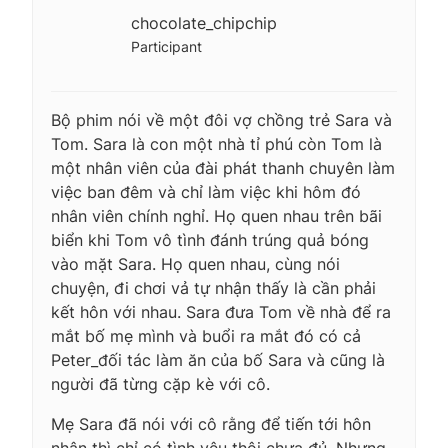
chocolate_chipchip
Participant
Bộ phim nói về một đôi vợ chồng trẻ Sara và
Tom. Sara là con một nhà tỉ phú còn Tom là
một nhân viên của đài phát thanh chuyên làm
việc ban đêm và chỉ làm việc khi hôm đó
nhân viên chính nghỉ. Họ quen nhau trên bãi
biển khi Tom vô tình đánh trúng quả bóng
vào mặt Sara. Họ quen nhau, cùng nói
chuyện, đi chơi vả tự nhận thấy là cần phải
kết hôn với nhau. Sara đưa Tom về nhà để ra
mắt bố mẹ mình và buổi ra mắt đó có cả
Peter_đối tác làm ăn của bố Sara và cũng là
người đã từng cặp kè với cô.
Mẹ Sara đã nói với cô rằng để tiến tới hôn
nhân thì chỉ có tình yêu thôi chưa đủ. Nhưng