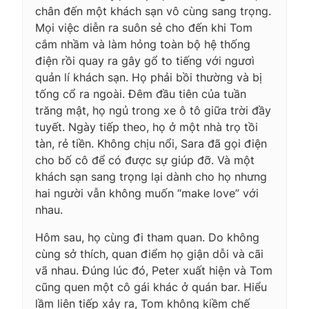
chân đến một khách sạn vô cùng sang trọng.
Mọi việc diễn ra suôn sẻ cho đến khi Tom
cắm nhầm và làm hỏng toàn bộ hệ thống
điện rồi quay ra gây gổ to tiếng với ngươì
quản lí khách sạn. Họ phải bồi thường và bị
tống cổ ra ngoài. Đêm đầu tiên của tuần
trăng mật, họ ngủ trong xe ô tô giữa trời đầy
tuyết. Ngày tiếp theo, họ ở một nhà trọ tồi
tàn, rẻ tiền. Không chịu nổi, Sara đã gọi điện
cho bố cô để có được sự giúp đỡ. Và một
khách sạn sang trọng lại dành cho họ nhưng
hai người vẫn không muốn “make love” với
nhau.
Hôm sau, họ cùng đi tham quan. Do không
cùng sở thích, quan điểm họ giận dỗi và cãi
vã nhau. Đúng lúc đó, Peter xuất hiện và Tom
cũng quen một cô gái khác ở quán bar. Hiểu
lầm liên tiếp xảy ra, Tom không kiềm chế