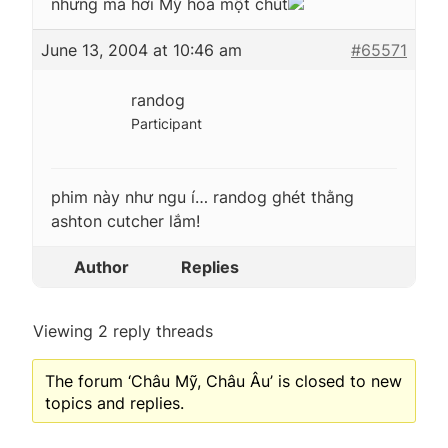
nhưng mà hơi Mỹ hóa một chút
June 13, 2004 at 10:46 am
#65571
randog
Participant
phim này như ngu í… randog ghét thằng
ashton cutcher lắm!
Author
Replies
Viewing 2 reply threads
The forum ‘Châu Mỹ, Châu Âu’ is closed to new
topics and replies.