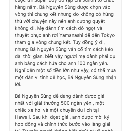
hàng năm. Bá Nguyên Sùng được chọn vào
vòng thi chung kết nhưng do không có hứng
thú với chuyện này nên anh cương quyết
không đi. Mẹ đành tìm cách dỗ ngọt và
thuyết phục anh rời Yamanashi để đến Tokyo
tham gia vòng chung kết. Tuy đồng ý đi,
nhưng Bá Nguyên Sùng vẫn cố tìm cách kéo
dài thời gian, biết vậy người mẹ đành phải dụ
anh bằng cách hứa cho anh 100 ngàn yên.
Nghĩ đến một số tiền lớn như vậy, có thể mua
một dàn vi tính để học, Bá Nguyên Sùng nhận
lời.
Bá Nguyên Sùng dễ dàng dành được giải
nhất với giải thưởng 500 ngàn yên , một
chiếc xe hơi và một chuyến du lịch tại
Hawaii. Sau khi đọat giải, anh được mời ký
hợp đồng và chính thức bước vào làng giải
trí. Từ một người không biết chút gì về nghệ