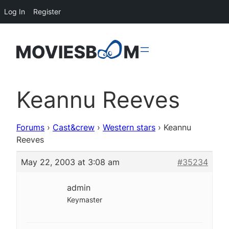
Log In
Register
Keannu Reeves
Forums
›
Cast&crew
›
Western stars
›
Keannu
Reeves
May 22, 2003 at 3:08 am
#35234
admin
Keymaster