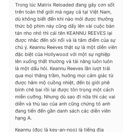
Trong lúc Matrix Reloaded đang gây cơn sốt
trên toàn thế giới mà ngay cả tại Việt Nam,
dù không biết đến khi nào mới được thưởng
thức bộ phim này cũng dấy lên vài cuộc bàn
tán nho nhỏ thì cái tên KEANNU REEVES lại
được nhắc đến sôi nổi và là tâm điểm của sự
chú ý. Keannu Reeves thật sự là một diễn viên
đặc biệt của Hollywood với một sự nghiệp
lên xuống thất thường và tài năng luôn luôn
là một dấu hỏi. Keannu Reeves lần lượt trải
qua mọi thăng trầm, hưởng mọi cảm giác từ
được hâm mộ cuồng nhiệt, đến bị giới phê
bình chê bai rồi lại được tôn trọng một cách
miễn cưỡng. Nhưng dù sao đi nữa thì các vai
diễn và thù lao của anh cũng chứng tỏ anh
đang tiến đến gần danh sách các diễn viên
hạng A.
Keannu (đọc là key-an-noo) là tiếng địa