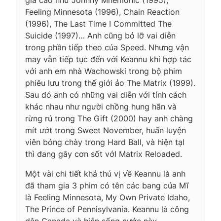
Feeling Minnesota (1996), Chain Reaction
(1996), The Last Time I Committed The
Suicide (1997)… Anh cũng bỏ lỡ vai diễn
trong phần tiếp theo của Speed. Nhưng vận
may vẫn tiếp tục đến với Keannu khi hợp tác
với anh em nhà Wachowski trong bộ phim
phiêu lưu trong thế giới ảo The Matrix (1999).
Sau đó anh có những vai diễn với tính cách
khác nhau như người chồng hung hãn và
rừng rú trong The Gift (2000) hay anh chàng
mít ướt trong Sweet November, huấn luyện
viên bóng chày trong Hard Ball, và hiện tạI
thì đang gây cơn sốt vớI Matrix Reloaded.
Một vài chi tiết khá thú vị về Keannu là anh
đã tham gia 3 phim có tên các bang của Mĩ
là Feeling Minnesota, My Own Private Idaho,
The Prince of Pennisylvania. Keannu là công
dân Canada và hiện sống nước này.