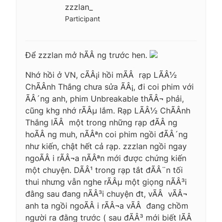
zzzlan_
Participant
Để zzzlan mở hÃÂ ng trước hen.
Nhớ hồi ở VN, cÃÂ¡i hồi mÃÂ rạp LÃÂ½
ChÃÂ­nh Thắng chưa sửa ÃÂ¡, đi coi phim với
ÃÂ´ng anh, phim Unbreakable thÃÂ¬ phải,
cũng khg nhớ rÃÂµ lắm. Rạp LÃÂ½ ChÃÂ­nh
Thắng lÃÂ một trong những rạp đÃÂ ng
hoÃÂ ng muh, nÃÂªn coi phim ngồi đÃÂ´ng
như kiến, chật hết cả rạp. zzzlan ngồi ngay
ngoÃÂ i rÃÂ¬a nÃÂªn mới được chứng kiến
một chuyện. DÃÂ¹ trong rạp tắt đÃÂ¨n tối
thui nhưng vẫn nghe rÃÂµ một giọng nÃÂ³i
đằng sau đang nÃÂ³i chuyện đt, vÃÂ vÃÂ¬
anh ta ngồi ngoÃÂ i rÃÂ¬a vÃÂ đang chồm
người ra đằng trước ( sau đÃÂ³ mới biết lÃÂ