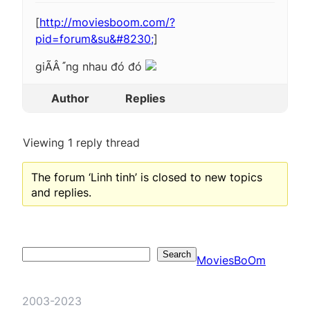
[
http://moviesboom.com/?
pid=forum&su&#8230;
]
giÃÂ´́ng nhau đó đó
Author
Replies
Viewing 1 reply thread
The forum ‘Linh tinh’ is closed to new topics
and replies.
Search
Search
MoviesBoOm
2003-2023