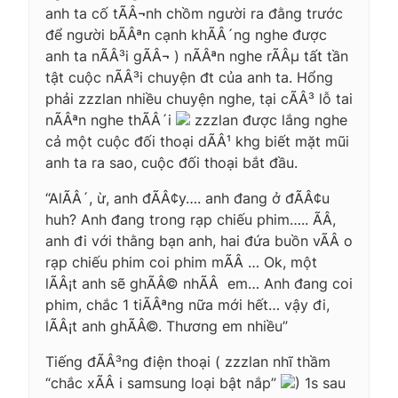
anh ta cố tÃÂ¬nh chồm người ra đằng trước
để người bÃÂªn cạnh khÃÂ´ng nghe được
anh ta nÃÂ³i gÃÂ¬ ) nÃÂªn nghe rÃÂµ tất tần
tật cuộc nÃÂ³i chuyện đt của anh ta. Hổng
phải zzzlan nhiều chuyện nghe, tại cÃÂ³ lỗ tai
nÃÂªn nghe thÃÂ´i
zzzlan được lắng nghe
cả một cuộc đối thoại dÃÂ¹ khg biết mặt mũi
anh ta ra sao, cuộc đối thoại bắt đầu.
“AlÃÂ´, ừ, anh đÃÂ¢y…. anh đang ở đÃÂ¢u
huh? Anh đang trong rạp chiếu phim….. ÃÂ,
anh đi với thằng bạn anh, hai đứa buồn vÃÂ o
rạp chiếu phim coi phim mÃÂ … Ok, một
lÃÂ¡t anh sẽ ghÃÂ© nhÃÂ em… Anh đang coi
phim, chắc 1 tiÃÂªng nữa mới hết… vậy đi,
lÃÂ¡t anh ghÃÂ©. Thương em nhiều”
Tiếng đÃÂ³ng điện thoại ( zzzlan nhĩ thầm
“chắc xÃÂ i samsung loại bật nắp”
) 1s sau