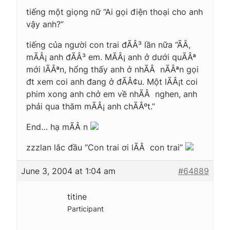
tiếng một giọng nữ “Ai gọi điện thoại cho anh
vậy anh?”
tiếng của người con trai đÃÂ³ lần nữa “ÃÂ,
mÃÂ¡ anh đÃÂ³ em. MÃÂ¡ anh ở dưới quÃÂª
mới lÃÂªn, hổng thấy anh ở nhÃÂ nÃÂªn gọi
đt xem coi anh đang ở đÃÂ¢u. Một lÃÂ¡t coi
phim xong anh chở em về nhÃÂ nghen, anh
phải qua thăm mÃÂ¡ anh chÃÂºt.”
End… hạ mÃÂ n
zzzlan lắc đầu “Con trai ơi lÃÂ con trai”
June 3, 2004 at 1:04 am
#64889
titine
Participant