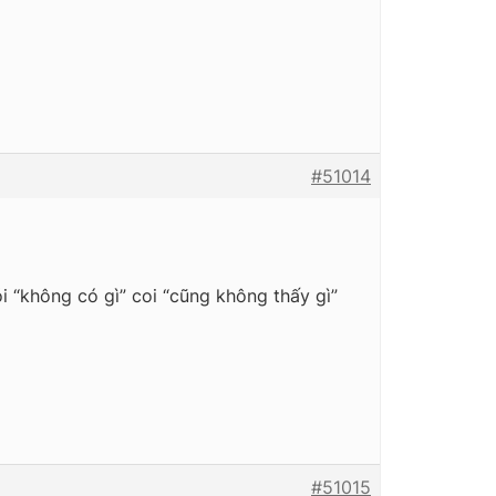
#51014
“không có gì” coi “cũng không thấy gì”
#51015