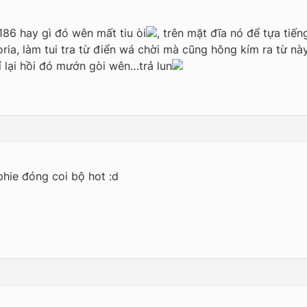
186 hay gì đó wên mất tiu òi
, trên mặt đĩa nó để tựa tiến
ia, làm tui tra từ điển wá chời mà cũng hông kím ra từ nà
zí lại hồi đó mướn gòi wên…trả lun
hie đóng coi bộ hot :d