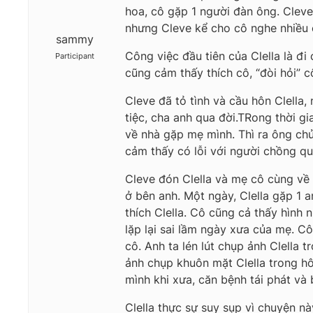
hoa, cô gặp 1 người đàn ông. Cleve
nhưng Cleve kể cho cô nghe nhiều c
sammy
Công việc đầu tiên của Clella là đi
Participant
cũng cảm thấy thích cô, “đòi hỏi” 
Cleve đã tỏ tình và cầu hôn Clella,
tiệc, cha anh qua đời.TRong thời gi
về nhà gặp mẹ mình. Thì ra ông chủ 
cảm thấy có lỗi với người chồng q
Cleve đón Clella và mẹ cô cùng về 
ở bên anh. Một ngày, Clella gặp 1 
thích Clella. Cô cũng cả thấy hình
lặp lại sai lầm ngày xưa của mẹ. 
cô. Anh ta lén lút chụp ảnh Clella
ảnh chụp khuôn mặt Clella trong hô
mình khi xưa, căn bệnh tái phát và 
Clella thực sự suy sụp vì chuyện n