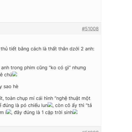
#51008
thủ tiết bằng cách là thất thân dzới 2 anh:
c anh trong phim cũng “ko có gì” nhưng
hê chứ
ày sao hè
hít, toàn chụp mí cái hình “nghệ thuật một
 đúng là pó chiếu lun
, còn cô ấy thì “tả
m í
, đây đúng là 1 cặp trời sinh