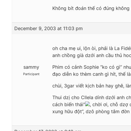
Không bít đoán thế có đúng không
December 9, 2003 at 11:03 pm
oh cha mẹ ui, lộn òi, phải là La Fidé
anh chồng già dzới anh cầu thủ ho
sammy
Phim có cảnh Sophie “ko có gì” nh
đạo diễn ko thèm canh gì hít, thế l
Participant
chùi, 3gar viết kịch bản hay ghê, là
Thui dzị cho Cllela dính dzới anh c
cách biến thái”
, chời ơi, chỗ dz
xung hữu đột”, dzô phòng tắm đờn 