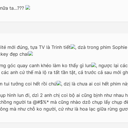
 nữa ta…???
lité mới đúng, tựa TV là Trinh tiết
, dzà trong phim Sophie 
ckey đẹp chai
ưng góc quay canh khéo làm ko thấy gì lun
, ngược lại cá
à các anh cứ thế mà lộ ra tất tần tật, cả trước cả sau mới g
m tui tưởng coi hết rồi chứ
, dzị là chưa ai coi hết phim n
hụp hình lun đi, dzì 2 anh chị coi bộ ai cũng bịnh như nhau 
ợ chồng người ta @#$%* mà cũng nhào dzô chụp lấy chụp để
ông mà như chỗ ko người, cứ như là hoa lạc giữa rừng gươ