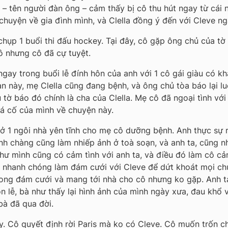
 – tên người đàn ông – cảm thấy bị cô thu hút ngay từ cái 
huyện về gia đình mình, và Clella đồng ý đến với Cleve ng
 chụp 1 buổi thi đấu hockey. Tại đây, cô gặp ông chủ của tờ
cô nhưng cô đã cự tuyệt.
 ngay trong buổi lễ đính hôn của anh với 1 cô gái giàu có 
an này, mẹ Clella cũng đang bệnh, và ông chủ tòa báo lại l
tờ báo đó chính là cha của Clella. Mẹ cô đã ngoại tình với 
uá cố của mình về chuyện này.
ở 1 ngôi nhà yên tĩnh cho mẹ cô dưỡng bệnh. Anh thực sự 
anh chàng cũng làm nhiếp ảnh ở toà soạn, và anh ta, cũng 
 như mình cũng có cảm tình với anh ta, và điều đó làm cô cả
Cô nhanh chóng làm đám cưới với Cleve để dứt khoát mọi ch
 trong đám cưới và mang tới nhà cho cô nhưng ko gặp. Anh 
n lễ, bà như thấy lại hình ảnh của mình ngày xưa, đau khổ 
bà đã qua đời.
ày. Cô quyết định rời Paris mà ko có Cleve. Cô muốn trốn c