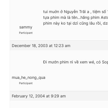
tui muớn ở Nguyễn Trãi a , tiệm số 
tựa phim mà là tên…hãng phim Astor
phim này ko tại dzì cũng lâu rồi, d
sammy
Participant
December 18, 2003 at 12:23 am
Đi mướn phim nì về xem wé, có Sop
mua_he_nong_qua
Participant
February 12, 2004 at 9:29 am