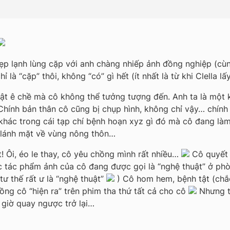
ẹp lạnh lùng cặp với anh chàng nhiếp ảnh đồng nghiệp (cùn
hỉ là “cặp” thôi, không “có” gì hết (ít nhất là từ khi Clella 
hật ê chề mà cô không thể tưởng tượng đến. Anh ta là một 
hính bản thân cô cũng bị chụp hình, không chỉ vậy… chính
hác trong cái tạp chí bệnh hoạn xyz gì đó mà cô đang làm
ã lánh mặt về vùng nông thôn…
! Ôi, éo le thay, cô yêu chồng mình rất nhiều…
Cô quyết 
ác tác phẩm ảnh của cô đang được gọi là “nghệ thuật” ở phò
ư thế rất ư là “nghệ thuật”
) Cô hom hem, bệnh tật (chắc 
ng cô “hiện ra” trên phim tha thứ tất cả cho cô
Nhưng tấ
 giờ quay ngược trở lại…