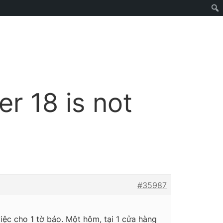
r 18 is not
#35987
iệc cho 1 tờ báo. Một hôm, tại 1 cửa hàng