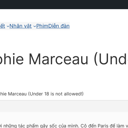
iết
Nhân vật
Phim
Diễn đàn
phie Marceau (Unde
phie Marceau (Under 18 is not allowed!)
 với những tác phẩm gây sốc của mình. Cô đến Paris để làm v