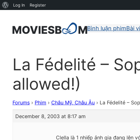
About
Log In
Register
WordPress
Bình luận phim
Bài v
La Fédelité – So
allowed!)
Forums
›
Phim
›
Châu Mỹ, Châu Âu
›
La Fédelité – So
December 8, 2003 at 8:17 am
Clella là 1 nhiếp ảnh gia đang lên