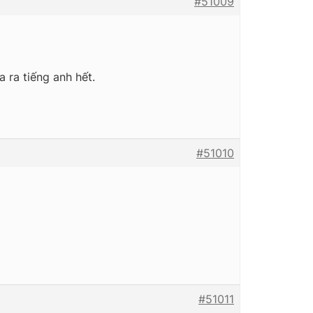
#51009
 ra tiếng anh hết.
#51010
#51011