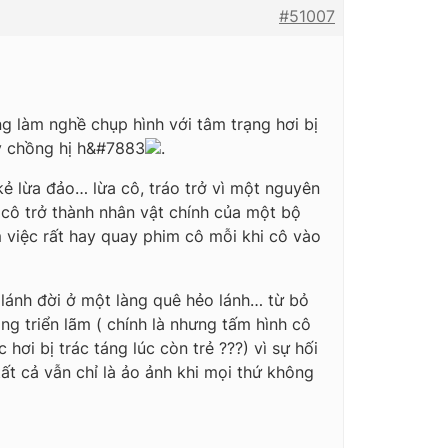
#51007
g làm nghề chụp hình với tâm trạng hơi bị
lấy chồng hị h&#7883
.
kẻ lừa đảo… lừa cô, tráo trở vì một nguyên
 cô trở thành nhân vật chính của một bộ
 việc rất hay quay phim cô mỗi khi cô vào
lánh đời ở một làng quê hẻo lánh… từ bỏ
ng triển lãm ( chính là nhưng tấm hình cô
hơi bị trác táng lúc còn trẻ ???) vì sự hối
t cả vẫn chỉ là ảo ảnh khi mọi thứ không