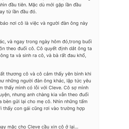
nhìn đầu tiên. Mặc dù mới gặp lần đầu
ay từ lần đầu đó.
 báo nơi cô là việc và người đàn ông này
khác, và ngay trong ngày hôm đó,trong buổi
uôn theo đuổi cô. Cô quyết định dắt ông ta
ông ta và sinh ra cô, và bà rất đau khổ,
rất thương cô và cô cảm thấy yên bình khi
như những người đàn ông khác, lập tức yêu
m thấy mình có lỗi với Cleve. Cô sợ mình
uyện, nhưng anh chàng kia vẫn theo đuổi
ta bèn gửi lại cho mẹ cô. Nhìn những tấm
vì thấy con gái cũng rơi vào trường hợp
hạy mặc cho Cleve cầu xin cô ở lại…