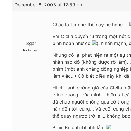
December 8, 2003 at 12:59 pm
Chắc là típ như thế này nè hehe …
Em Clella quyến rũ trong một nét đ
3gar
bịnh hoạn như cô
). Nhấn mạnh, c
Participant
Nhưng cô lại phát hiện ra một sự t
nhân nào đó (không được rõ lắm). C
phim (một anh chàng đồng nghiệp k
làm việc…) Cô biết điều này khi đ
Hị hị… anh chồng già của Clella mất
“vinh quang” của mình – hiện tại c
đã chụp người chồng quá cố trong t
hận đến tột cùng… Và cuối cùng chồ
thể quay ngược trở lại… không bao
Biiiiiii Kịịịchhhhhhhh lắm