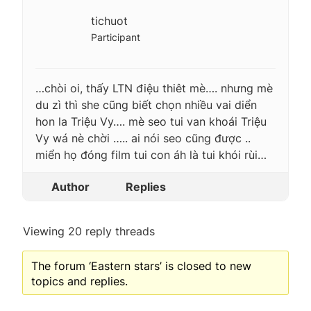
tichuot
Participant
…chòi oi, thấy LTN điệu thiêt mè…. nhưng mè
du zì thì she cũng biết chọn nhiều vai diển
hon la Triệu Vy…. mè seo tui van khoái Triệu
Vy wá nè chời ….. ai nói seo cũng được ..
miển họ đóng film tui con áh là tui khói rùi…
Author
Replies
Viewing 20 reply threads
The forum ‘Eastern stars’ is closed to new
topics and replies.