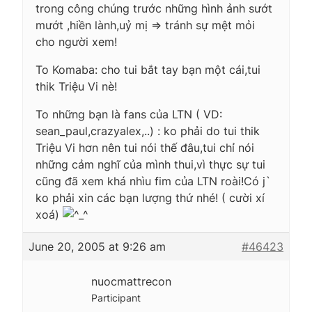
trong công chúng trước những hình ảnh sướt
mướt ,hiền lành,uỷ mị => tránh sự mệt mỏi
cho người xem!
To Komaba: cho tui bắt tay bạn một cái,tui
thik Triệu Vi nè!
To những bạn là fans của LTN ( VD:
sean_paul,crazyalex,..) : ko phải do tui thik
Triệu Vi hơn nên tui nói thế đâu,tui chỉ nói
những cảm nghĩ của mình thui,vì thực sự tui
cũng đã xem khá nhìu fim của LTN roài!Có j`
ko phải xin các bạn lượng thứ nhé! ( cười xí
xoá)
June 20, 2005 at 9:26 am
#46423
nuocmattrecon
Participant