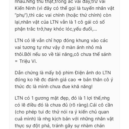
nhau.Nhg thú thật,trong ác vai đấy,trừ vai
Kiến Ninh (vì đây có thể gọi là tuyến nhân vật
“phụ”),thì các vai chính (hoặc thứ chính) còn
lại,nhân vật của LTN vẫn là 1 cô gái có số
phận trắc trở,hay khóc lóc,yếu đuối,…
LTN có lẽ vẫn chỉ hợp đóng khung vào các
vai tương tự như vậy ở màn ảnh nhỏ mà
thôi.Bởi nếu so về tài năng,cô chưa thể sánh
= Triệu Vi.
Dẫn chứng là mấy bộ phim Điện ảnh do LTN
đóng ko hề đc đánh giá cao => bản thân cô ý
thức đc là mình chưa đue khă năng!
LTN có 1 gương mặt đẹp, đó là 1 lợi thế,nhg
có lẽ điều đó là chưa đủ (rõ ràng).Cái cô cần
(cho phép tui đc thử nói ra ý kiến chủ quan
cuả mình) là nhg kịch bản với những nhân vật
thực sự đột phá, tránh gây sự nhàm chán