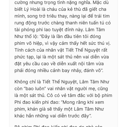
cường nhưng trọng tình nặng nghĩa. Mặc dù
biết Lý Hoài là cháu của kẻ thù đã giết cha
mình, song trớ triêu thay, nàng lại để trái tim
rung động trước chàng thanh niên tuấn tú có
tài phóng phi lao tuyệt đỉnh này. Lâm Tâm
Như thổ lộ: “Đây là lần đầu tiên tôi đóng
phim võ hiệp, vì vậy cảm thấy hết sức thú vị.
Tính cách của nhân vật Tiết Thể Nguyệt rất
phức tạp, lại là một sát thủ nên vai diễn vừa
đặt yêu cầu cao về diễn xuất nội tâm vừa
phải đóng nhiều cảnh bay nhảy, đánh võ”.
Không chỉ là Tiết Thể Nguyệt, Lâm Tâm Như
còn “bao luôn” vai nhân vật người mẹ, cũng
là một sát thủ. Cô có vẻ tâm đắc với bộ phim
Phi đao kiến phi đao: “Mong rằng khi xem
phim, khán già sẽ thấy một Lâm Tâm Như
khác hẳn những vai diễn trước đây”.
Bộ phim Phi đao kiến phi đao do nhà sản