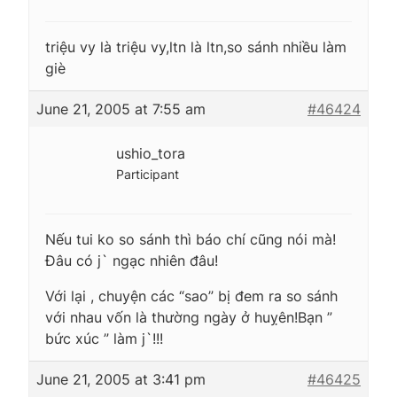
triệu vy là triệu vy,ltn là ltn,so sánh nhiều làm
giè
June 21, 2005 at 7:55 am
#46424
ushio_tora
Participant
Nếu tui ko so sánh thì báo chí cũng nói mà!
Đâu có j` ngạc nhiên đâu!
Với lại , chuyện các “sao” bị đem ra so sánh
với nhau vốn là thường ngày ở huỵên!Bạn ”
bức xúc ” làm j`!!!
June 21, 2005 at 3:41 pm
#46425