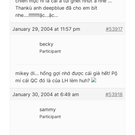
chiên mục nì là cái à tui ghét nhứt á nhe …
Thankù anh deepblue đã cho em bít
nhe….!!!!!!!!!ặc…ặc…
January 29, 2004 at 11:57 pm
#53917
becky
Participant
mikey ới… hổng gợi nhớ được cái giè hết! Pộ
mí cái QC đó là của LH lèm huh?
January 30, 2004 at 6:49 am
#53918
sammy
Participant