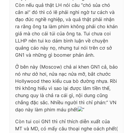
Còn nếu quả thật LH nói câu “chó sủa chó
cắn ai” đó thì có lẽ phải nghi ngờ tư cách và
đạo đức nghề nghiệp, và quả thật phải nhận
ra rằng ông ta làm phim không phải cho khán
giả mà cho cái túi của ông ta. Tui chưa coi
LLHP nên tui ko dám bình luận về chuyện
quảng cáo này nọ, nhưng tui nói trên cơ sở
GN1 và những gì boomer phản ảnh.
Ở bên này (Moscow) chả ai khen GN1 cả, bảo
nó như dở hơi, nửa nạc nửa mỡ, bắt chước
Hollywood theo kiểu cua bò đường nhựa. Rồi
thì không hiểu vì sao lại được lắm tiền thế,
chung quy là chả ra cái gì, nội dung cũng
chẳng đặc sắc. Nhiều người thì chỉ phán:” VN
dạo này làm phim máu phết
“
Còn tui coi GN1 thì chỉ thích diễn xuất của
MT và MD, có mấy câu thoại nghe oách phết(