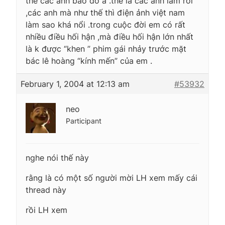
thế các anh bảo dở à .thế là các anh lầm rồi
,các anh mà như thế thì điện ảnh việt nam
làm sao khá nổi .trong cuộc đời em có rất
nhiều điều hối hận ,mà điều hối hận lớn nhất
là k được “khen ” phim gái nhảy trước mặt
bác lê hoàng “kính mến” của em .
February 1, 2004 at 12:13 am
#53932
neo
Participant
nghe nói thế này
rằng là có một số người mời LH xem mấy cái
thread này
rồi LH xem