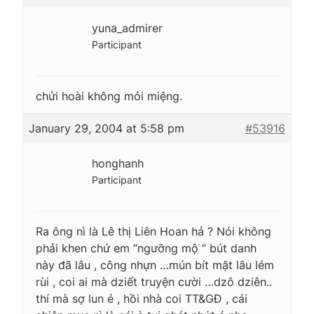
yuna_admirer
Participant
chửi hoài không mỏi miệng.
January 29, 2004 at 5:58 pm
#53916
honghanh
Participant
Ra ông nì là Lê thị Liên Hoan hả ? Nói không
phải khen chứ em “ngưỡng mộ ” bút danh
này đã lâu , công nhựn …mún bít mặt lâu lém
rùi , coi ai mà dziết truyện cười …dzô dziên..
thí mà sợ lun é , hồi nhà coi TT&GĐ , cái