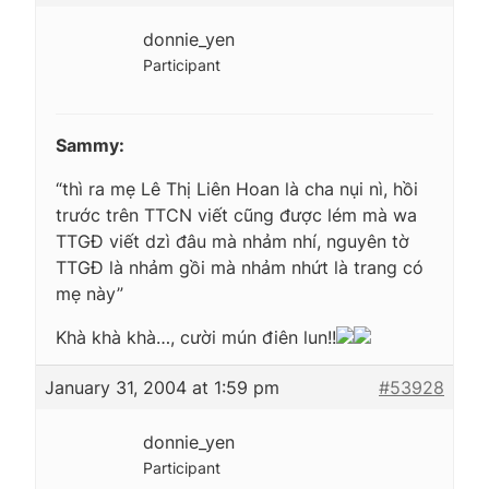
donnie_yen
Participant
Sammy:
“thì ra mẹ Lê Thị Liên Hoan là cha nụi nì, hồi
trước trên TTCN viết cũng được lém mà wa
TTGĐ viết dzì đâu mà nhảm nhí, nguyên tờ
TTGĐ là nhảm gồi mà nhảm nhứt là trang có
mẹ này”
Khà khà khà…, cười mún điên lun!!
January 31, 2004 at 1:59 pm
#53928
donnie_yen
Participant