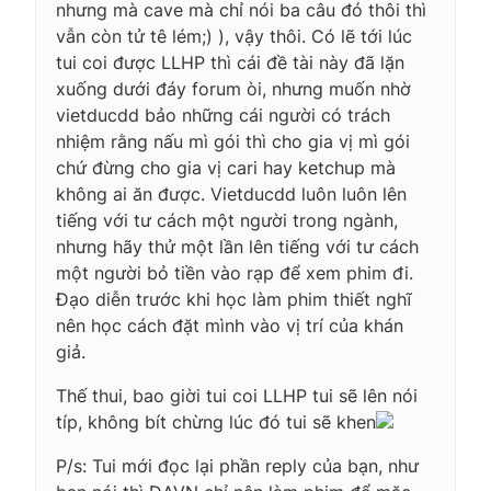
nhưng mà cave mà chỉ nói ba câu đó thôi thì
vẫn còn tử tê lém;) ), vậy thôi. Có lẽ tới lúc
tui coi được LLHP thì cái đề tài này đã lặn
xuống dưới đáy forum òi, nhưng muốn nhờ
vietducdd bảo những cái người có trách
nhiệm rằng nấu mì gói thì cho gia vị mì gói
chứ đừng cho gia vị cari hay ketchup mà
không ai ăn được. Vietducdd luôn luôn lên
tiếng với tư cách một người trong ngành,
nhưng hãy thử một lần lên tiếng với tư cách
một người bỏ tiền vào rạp để xem phim đi.
Đạo diễn trước khi học làm phim thiết nghĩ
nên học cách đặt mình vào vị trí của khán
giả.
Thế thui, bao giời tui coi LLHP tui sẽ lên nói
típ, không bít chừng lúc đó tui sẽ khen
P/s: Tui mới đọc lại phần reply của bạn, như