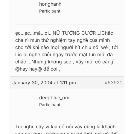
honghanh
Participant
ẹc…ẹc…má…ơi…NỮ TƯỚNG CƯỚP….!Chắc
cha nì mún thử nghiệm tay nghề của mình
cho tới khi nào mọi người hít chịu nổi wé , tới
lúc bị nghe chửi ngay trước mặt lun mới đã
chắc …Nhưng không seo , vậy mới có cái gì
@hay hay@ để coi ,
January 30, 2004 at 1:11 pm
#53921
deepblue_om
Participant
Tui nghĩ mấy vị kia có nói vậy cũng là khách
sáo với ông Lê Hoàng của tui thôi, mà có thể