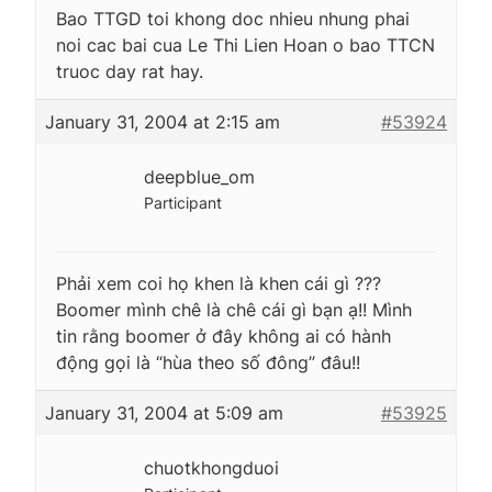
Bao TTGD toi khong doc nhieu nhung phai
noi cac bai cua Le Thi Lien Hoan o bao TTCN
truoc day rat hay.
January 31, 2004 at 2:15 am
#53924
deepblue_om
Participant
Phải xem coi họ khen là khen cái gì ???
Boomer mình chê là chê cái gì bạn ạ!! Mình
tin rằng boomer ở đây không ai có hành
động gọi là “hùa theo số đông” đâu!!
January 31, 2004 at 5:09 am
#53925
chuotkhongduoi