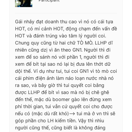
Gái nhảy đạt doanh thu cao vì nó có cái tựa
HOT, có mí cảnh HOT, động chạm đến vấn đề
HOT và đánh trúng vào tâm lý người coi.
Chung quy cũng từ hai chữ TÒ MÒ. LLHP dĩ
nhiên cũng dzị vì ăn theo GN1. Người thì đi
xem để so sánh nó với phần 1, người thì đi
xem để bít tại sao nó lại bị đưa lên thớt dữ
dội thế. Ví dụ như tui, tui coi GN1 vì tò mò coi
cái phim điện ảnh làm náo loạn nước nhà nó
ra sao, và bây giờ thì tui quyết coi bằng
được LLHP để bít vì sao mà nó bị chê ghê
đến thế, mặc dù boomer gào lên đừng xem
phí thời gian, tui vẫn cứ quyết coi cho được
nếu có (mặc dù rất khó)—-> tui mà ở vn thì sẽ
góp phần cho LH kiếm tiền. Vậy thì nhìu
người cũng thế, cũng biết là không đáng