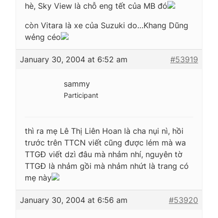
hè, Sky View là chỗ eng tết của MB đó
còn Vitara là xe của Suzuki do…Khang Dũng
wẻng céo
January 30, 2004 at 6:52 am
#53919
sammy
Participant
thì ra mẹ Lê Thị Liên Hoan là cha nụi nì, hồi
trước trên TTCN viết cũng được lém mà wa
TTGĐ viết dzì đâu mà nhảm nhí, nguyên tờ
TTGĐ là nhảm gồi mà nhảm nhứt là trang có
mẹ này
January 30, 2004 at 6:56 am
#53920