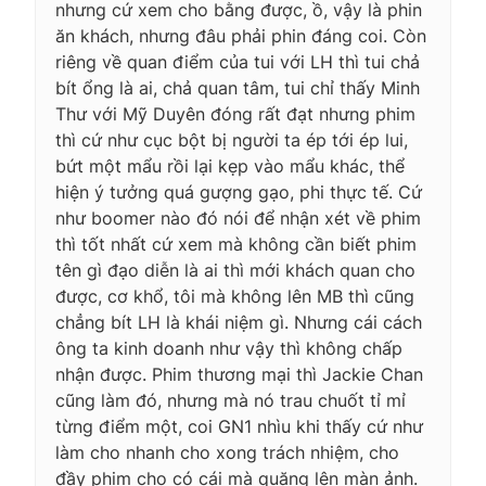
nhưng cứ xem cho bằng được, ồ, vậy là phin
ăn khách, nhưng đâu phải phin đáng coi. Còn
riêng về quan điểm của tui với LH thì tui chả
bít ổng là ai, chả quan tâm, tui chỉ thấy Minh
Thư với Mỹ Duyên đóng rất đạt nhưng phim
thì cứ như cục bột bị người ta ép tới ép lui,
bứt một mẩu rồi lại kẹp vào mẩu khác, thể
hiện ý tưởng quá gượng gạo, phi thực tế. Cứ
như boomer nào đó nói để nhận xét về phim
thì tốt nhất cứ xem mà không cần biết phim
tên gì đạo diễn là ai thì mới khách quan cho
được, cơ khổ, tôi mà không lên MB thì cũng
chẳng bít LH là khái niệm gì. Nhưng cái cách
ông ta kinh doanh như vậy thì không chấp
nhận được. Phim thương mại thì Jackie Chan
cũng làm đó, nhưng mà nó trau chuốt tỉ mỉ
từng điểm một, coi GN1 nhìu khi thấy cứ như
làm cho nhanh cho xong trách nhiệm, cho
đầy phim cho có cái mà quăng lên màn ảnh.