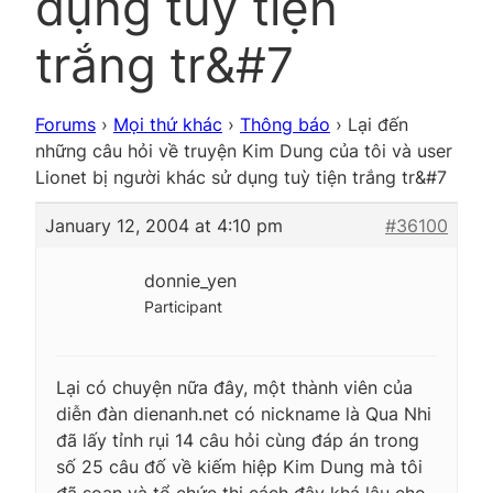
dụng tuỳ tiện
trắng tr&#7
Forums
›
Mọi thứ khác
›
Thông báo
›
Lại đến
những câu hỏi về truyện Kim Dung của tôi và user
Lionet bị người khác sử dụng tuỳ tiện trắng tr&#7
January 12, 2004 at 4:10 pm
#36100
donnie_yen
Participant
Lại có chuyện nữa đây, một thành viên của
diễn đàn dienanh.net có nickname là Qua Nhi
đã lấy tỉnh rụi 14 câu hỏi cùng đáp án trong
số 25 câu đố về kiếm hiệp Kim Dung mà tôi
đã soạn và tổ chức thi cách đây khá lâu cho