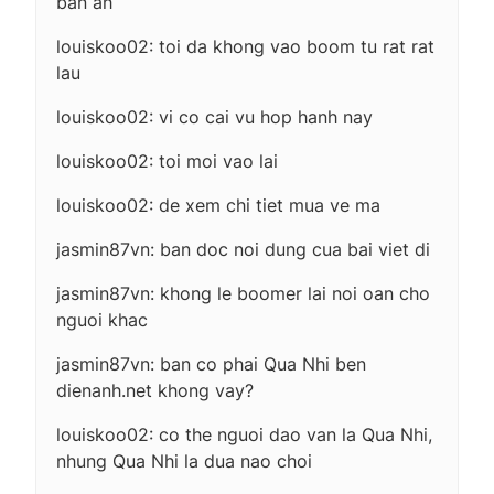
ban ah
louiskoo02: toi da khong vao boom tu rat rat
lau
louiskoo02: vi co cai vu hop hanh nay
louiskoo02: toi moi vao lai
louiskoo02: de xem chi tiet mua ve ma
jasmin87vn: ban doc noi dung cua bai viet di
jasmin87vn: khong le boomer lai noi oan cho
nguoi khac
jasmin87vn: ban co phai Qua Nhi ben
dienanh.net khong vay?
louiskoo02: co the nguoi dao van la Qua Nhi,
nhung Qua Nhi la dua nao choi