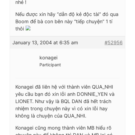
nhé !
Nếu được xin hãy “dẫn độ kẻ độc tài” đó qua
Boom để bà con bên này “tiếp chuyện” 1 tí
thôi
January 13, 2004 at 6:35 am
#52956
konagei
Participant
Konagei đã liên hệ với thành viên QUA_NHI
yêu cầu bạn đó xin lỗi anh DONNIE_YEN và
LIONET. Như vậy là BQL DAN đã hết trách
nhiệm trong chuyện này vì có xin lỗi hay
không là chuyện của QUA_NHI.
Konagei cũng mong thành viên MB hiểu rõ
chuyện này để không thì DAN và MB lại có