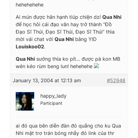
hehehehehe
Ai mún được hân hạnh tiúp chiện dzí
Qua Nhi
để học hỏi cái đạo văn hay trở thành
“Đồ
Đạo Sĩ Thúi, Đạo Sĩ Thúi, Đạo Sĩ Thúi”
thìa
mời vái chat với
Qua Nhi
bằng YID
Louiskoo02
.
Qua Nhi
sướng thía ko pít… được pà kon MB
wẻn kéo rùm beng lun! hehehehe
January 13, 2004 at 12:13 am
#52948
happy_lady
Participant
ai đó qua bên diễn đàn đó quẳng cho ku Qua
Nhi mặt trơ trán bóng nhẫy đó link của thr