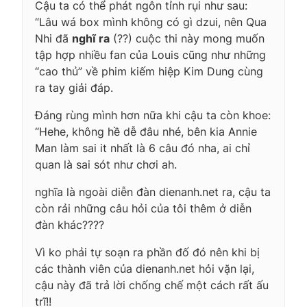
Cậu ta có thể phát ngôn tỉnh rụi như sau:
“Lâu wá box mình không có gì dzui, nên Qua
Nhi đã
nghĩ ra
(??) cuộc thi này mong muốn
tập hợp nhiều fan của Louis cũng như những
“cao thủ” về phim kiếm hiệp Kim Dung cùng
ra tay giải đáp.
Đáng rùng mình hơn nữa khi cậu ta còn khoe:
“Hehe, không hề dễ đâu nhé, bên kia Annie
Man làm sai it nhất là 6 câu đó nha, ai chỉ
quan là sai sót như chơi ah.
nghĩa là ngoài diễn đàn dienanh.net ra, cậu ta
còn rải những câu hỏi của tôi thêm ở diễn
đàn khác????
Vì ko phải tự soạn ra phần đố đó nên khi bị
các thành viên của dienanh.net hỏi vặn lại,
cậu này đã trả lời chống chế một cách rất ấu
trĩ!!