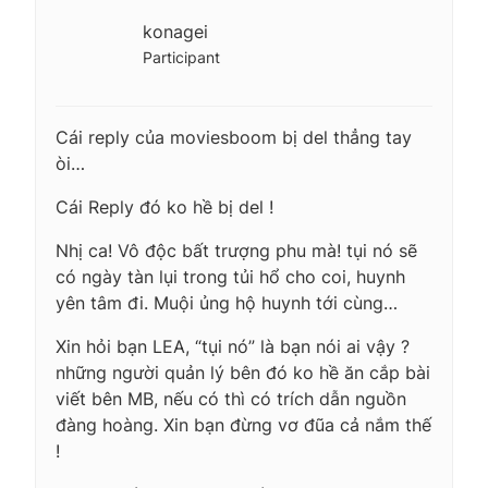
konagei
Participant
Cái reply của moviesboom bị del thẳng tay
òi…
Cái Reply đó ko hề bị del !
Nhị ca! Vô độc bất trượng phu mà! tụi nó sẽ
có ngày tàn lụi trong tủi hổ cho coi, huynh
yên tâm đi. Muội ủng hộ huynh tới cùng…
Xin hỏi bạn LEA, “tụi nó” là bạn nói ai vậy ?
những người quản lý bên đó ko hề ăn cắp bài
viết bên MB, nếu có thì có trích dẫn nguồn
đàng hoàng. Xin bạn đừng vơ đũa cả nắm thế
!