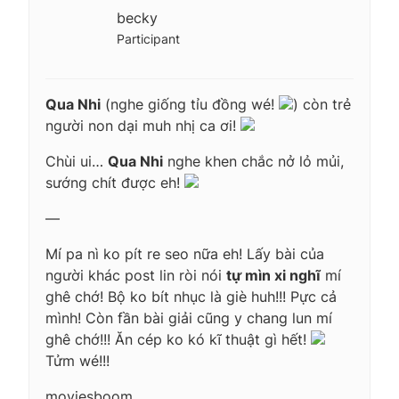
becky
Participant
Qua Nhi
(nghe giống tỉu đồng wé!
) còn trẻ
người non dại muh nhị ca ơi!
Chùi ui…
Qua Nhi
nghe khen chắc nở lỏ mủi,
sướng chít được eh!
—
Mí pa nì ko pít re seo nữa eh! Lấy bài của
người khác post lin ròi nói
tự mìn xi nghĩ
mí
ghê chớ! Bộ ko bít nhục là giè huh!!! Pực cả
mình! Còn fần bài giải cũng y chang lun mí
ghê chớ!!! Ăn cép ko kó kĩ thuật gì hết!
Tửm wé!!!
moviesboom