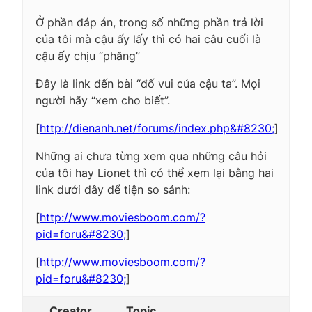
Ở phần đáp án, trong số những phần trả lời
của tôi mà cậu ấy lấy thì có hai câu cuối là
cậu ấy chịu “phăng”
Đây là link đến bài “đố vui của cậu ta”. Mọi
người hãy “xem cho biết”.
[
http://dienanh.net/forums/index.php&#8230;
]
Những ai chưa từng xem qua những câu hỏi
của tôi hay Lionet thì có thể xem lại bằng hai
link dưới đây để tiện so sánh:
[
http://www.moviesboom.com/?
pid=foru&#8230;
]
[
http://www.moviesboom.com/?
pid=foru&#8230;
]
Creator
Topic