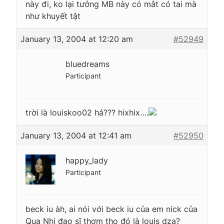
này đi, ko lại tưởng MB này có mắt có tai mà
như khuyết tật
January 13, 2004 at 12:20 am
#52949
bluedreams
Participant
trời là louiskoo02 hả??? hixhix….
January 13, 2004 at 12:41 am
#52950
happy_lady
Participant
beck iu àh, ai nói với beck iu của em nick của
Qua Nhi đạo sĩ thơm tho đó là louis dzạ?