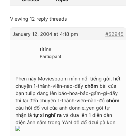
Viewing 12 reply threads
January 12, 2004 at 4:18 pm
#52945
titine
Participant
Phen này Moviesboom mình nổi tiếng gòi, hết
chuyện
1-thành-viên-nào-đấy
chôm
bài của
bạn tulip đăng lên
báo-hoa-báo-gấm-gì-đấy
thì lại đến chuyện
1-thành-viên-nào-đó
chôm
câu hỏi đố vui của anh donnie_yen gòi tự
nhận là
tự xi nghĩ ra
và đưa lên 1 diễn đàn
điện ảnh nằm trong YAN để đố dzui pà kon