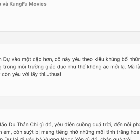
p và KungFu Movies
àn Dự vào một cặp hơn, cô này yêu theo kiểu khủng bố nhữn
g trong môi trường giáo dục như thế không ác mới lạ. Mà là
 còn yêu với lấy thì…thua!
 lão Du Thản Chi gì đó, yêu điên cuồng quá trời, đến nỗi p
 anh em, còn suýt bị mang tiếng nhờ những mối tình trăng h
àn Dự lại đi yêu bà Vương Ngọc Yên gì đó, chán quá trời