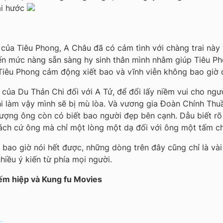
ài hước
của Tiêu Phong, A Châu đã có cảm tình với chàng trai này v
 mức nàng sẵn sàng hy sinh thân mình nhằm giúp Tiêu Phon
n Tiêu Phong cảm động xiết bao và vĩnh viễn không bao giờ
 của Du Thản Chi đối với A Tử, để đổi lấy niềm vui cho ngư
i làm vậy mình sẽ bị mù lòa. Và vương gia Đoàn Chính Thuần
hượng ông còn có biết bao người đẹp bên cạnh. Dẫu biết r
rách cứ ông mà chỉ một lòng một dạ đối với ông một tấm chân
 bao giờ nói hết được, những dòng trên đây cũng chỉ là và
hiều ý kiến từ phía mọi người.
iếm hiệp và Kung fu Movies
…