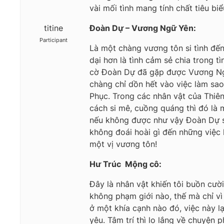
vài mối tình mang tính chất tiêu biể
titine
Đoàn Dự – Vương Ngữ Yên:
Participant
Là một chàng vương tôn si tình đ
dại hơn là tình cảm sẻ chia trong t
cờ Đoàn Dự đã gặp được Vương Ngữ 
chàng chỉ dồn hết vào việc làm s
Phục. Trong các nhân vật của Thiên 
cách si mê, cuồng quáng thì đó là m
nếu không được như vậy Đoàn Dự sẽ
không đoái hoài gì đến những việc 
một vị vương tôn!
Hư Trúc  Mộng cô:
Đây là nhân vật khiến tôi buồn cườ
không phạm giới nào, thế mà chỉ vì
ở một khía cạnh nào đó, việc này 
yêu. Tâm trí thì lo lắng về chuyện 