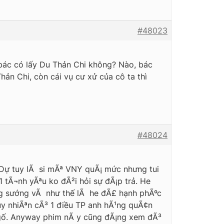
#48023
 bác có lấy Du Thản Chi không? Nào, bác
ản Chi, còn cái vụ cư xử của cô ta thì
#48024
Dự tuy lÃ si mÃª VNY quÃ¡ mức nhưng tui
 tÃ¬nh yÃªu ko đÃ²i hỏi sự đÃ¡p trả. He
ung sướng vÃ như thế lÃ he đÃ£ hạnh phÃºc
Tuy nhiÃªn cÃ³ 1 điều TP anh hÃ¹ng quÃ¢n
… ngố. Anyway phim nÃ y cũng đÃ¡ng xem đÃ³