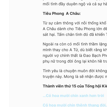
mối tình đầy duyên ngộ và cả sự h
Tiêu Phong  A Châu:
Từ sự cảm thông với nỗi thống khổ 
A Châu dành cho Tiêu Phong lớn đến
sát hại. Tấm chân tình đó đã khiế
Ngoài ra còn có mối tình thầm lặng
mình thay cho A Tử, dù biết rằng kh
người vợ chính thất là Đao Bạch P
phụ nữ trong đời ông lại khôn hề t
Tình yêu là chuyện muôn đời không
truyện này. Mong là sẽ nhận được n
Thành viên thứ 15 của Tổng hội K
…Cỏ hoa mười chín xanh hơn trời
Cỏ hoa mười chín thênh thang đời