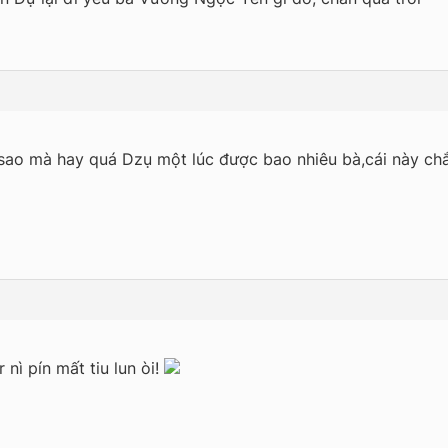
sao mà hay quá Dzụ một lúc được bao nhiêu bà,cái này chắc
r nì pín mất tiu lun òi!