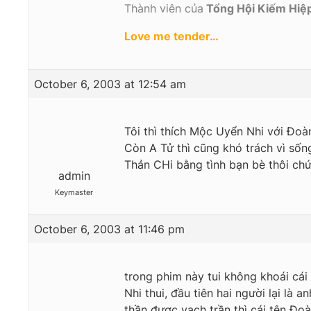
Thành viên của
Tổng Hội Kiếm Hiệ
Love me tender…
October 6, 2003 at 12:54 am
Tôi thì thích Mộc Uyển Nhi với Đo
Còn A Tử thì cũng khó trách vì sốn
Thản CHi bằng tình bạn bè thôi chứ
admin
Keymaster
October 6, 2003 at 11:46 pm
trong phim này tui không khoái cái
Nhi thui, đầu tiên hai người lại là
thần được vạch trần thì cái tên Đo