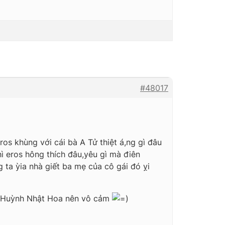
#48017
ros khùng với cái bà A Tử thiệt á,ng gì đâu
 eros hông thích đâu,yêu gì mà điên
 ta ỳia nhà giết ba mẹ của cô gái đó ỵi
ch Huỳnh Nhật Hoa nên vô cảm