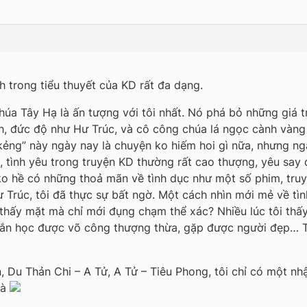
 trong tiểu thuyết của KD rất đa dạng.
úa Tây Hạ là ấn tượng với tôi nhất. Nó phá bỏ những giá trị
, đức độ như Hư Trúc, và cô công chúa lá ngọc cành vàng l
 kẻng” này ngày nay là chuyện ko hiếm hoi gì nữa, nhưng n
u, tình yêu trong truyện KD thường rất cao thượng, yêu say
o hề có những thoả mãn về tình dục như một số phim, truy
Hư Trúc, tôi đã thực sự bất ngờ. Một cách nhìn mới mẻ về t
thấy mặt mà chỉ mới đụng chạm thể xác? Nhiều lúc tôi thấy
ắn học được võ công thượng thừa, gặp được người đẹp… Th
Du Thản Chi – A Tử, A Tử – Tiêu Phong, tôi chỉ có một nhậ
mà