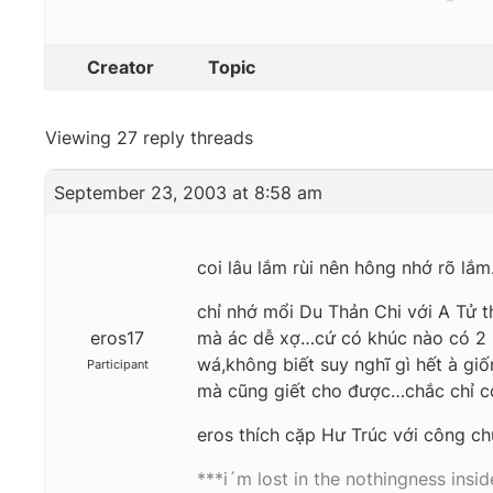
Creator
Topic
Viewing 27 reply threads
September 23, 2003 at 8:58 am
coi lâu lắm rùi nên hông nhớ rõ lắ
chỉ nhớ mổi Du Thản Chi với A Tử th
eros17
mà ác dễ xợ…cứ có khúc nào có 2 n
wá,không biết suy nghĩ gì hết à gi
Participant
mà cũng giết cho được…chắc chỉ c
eros thích cặp Hư Trúc với công 
***i´m lost in the nothingness insi