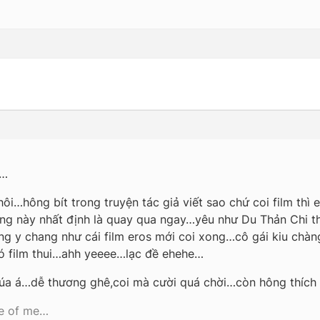
m…
ôi…hông bít trong truyện tác giả viết sao chứ coi film thì e
g này nhất định là quay qua ngay…yêu như Du Thản Chi thì
ống y chang như cái film eros mới coi xong…cô gái kiu chàng
ó film thui…ahh yeeee…lạc đề ehehe…
chúa á…dễ thương ghê,coi mà cười quá chời…còn hông thí
de of me…