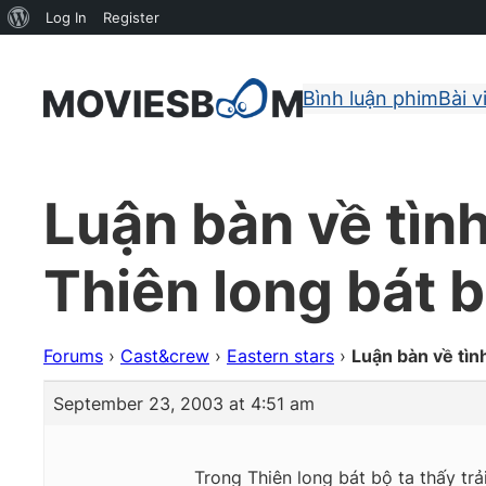
About
Log In
Register
WordPress
Bình luận phim
Bài v
Luận bàn về tìn
Thiên long bát 
Forums
›
Cast&crew
›
Eastern stars
›
Luận bàn về tìn
September 23, 2003 at 4:51 am
Trong Thiên long bát bộ ta thấy trả