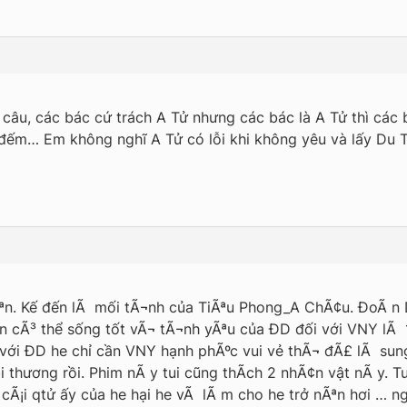
 câu, các bác cứ trách A Tử nhưng các bác là A Tử thì các
đếm… Em không nghĩ A Tử có lỗi khi không yêu và lấy Du Th
ªn. Kế đến lÃ mối tÃ¬nh của TiÃªu Phong_A ChÃ¢u. ĐoÃ n 
 cÃ³ thể sống tốt vÃ¬ tÃ¬nh yÃªu của ĐD đối với VNY lÃ 1
ối với ĐD he chỉ cần VNY hạnh phÃºc vui vẻ thÃ¬ đÃ£ lÃ s
i thương rồi. Phim nÃ y tui cũng thÃ­ch 2 nhÃ¢n vật nÃ y. 
Ãºc cÃ¡i qtử ấy của he hại he vÃ lÃ m cho he trở nÃªn hơi 