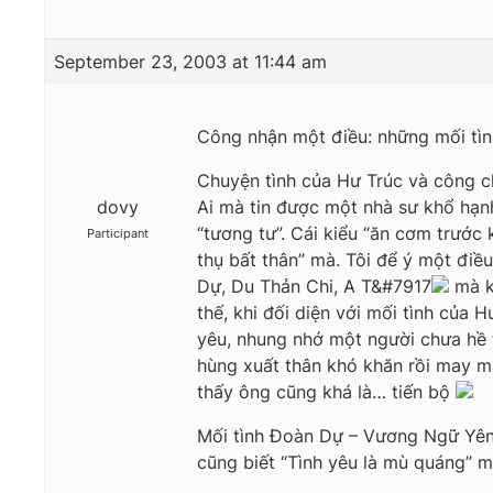
September 23, 2003 at 11:44 am
Công nhận một điều: những mối tình
Chuyện tình của Hư Trúc và công ch
dovy
Ai mà tin được một nhà sư khổ hạnh
“tương tư”. Cái kiểu “ăn cơm trước
Participant
thụ bất thân” mà. Tôi để ý một điề
Dự, Du Thản Chi, A T&#7917
mà k
thế, khi đối diện với mối tình của 
yêu, nhung nhớ một người chưa hề 
hùng xuất thân khó khăn rồi may m
thấy ông cũng khá là… tiến bộ
Mối tình Đoàn Dự – Vương Ngữ Yên, 
cũng biết “Tình yêu là mù quáng” 