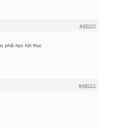
#48021
 phải học hỏi thui.
#48022