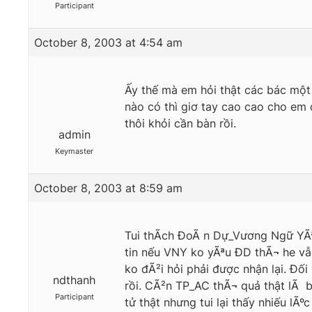
Participant
October 8, 2003 at 4:54 am
Ấy thế mà em hỏi thật các bác một
nào có thì giơ tay cao cao cho em 
thôi khỏi cần bàn rồi.
admin
Keymaster
October 8, 2003 at 8:59 am
Tui thÃ­ch ĐoÃ n Dự_Vương Ngữ YÃ
tin nếu VNY ko yÃªu ĐD thÃ¬ he vẫn
ko đÃ²i hỏi phải được nhận lại. Đ
ndthanh
rồi. CÃ²n TP_AC thÃ¬ quả thật lÃ b
Participant
tử thật nhưng tui lại thấy nhiếu l