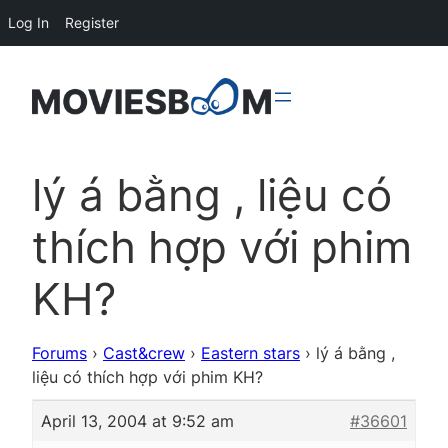
Log In
Register
lý á bằng , liệu có
thích hợp với phim
KH?
Forums
›
Cast&crew
›
Eastern stars
›
lý á bằng ,
liệu có thích hợp với phim KH?
April 13, 2004 at 9:52 am
#36601