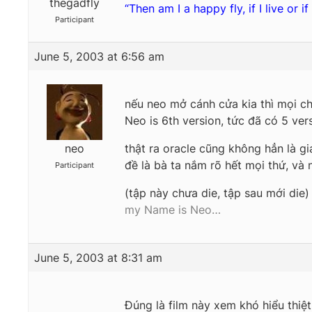
thegadfly
“Then am I a happy fly, if I live or if 
Participant
June 5, 2003 at 6:56 am
nếu neo mở cánh cửa kia thì mọi chu
Neo is 6th version, tức đã có 5 ver
neo
thật ra oracle cũng không hẳn là gi
đề là bà ta nắm rõ hết mọi thứ, và n
Participant
(tập này chưa die, tập sau mới die)
my Name is Neo…
June 5, 2003 at 8:31 am
Đúng là film này xem khó hiểu thiệt