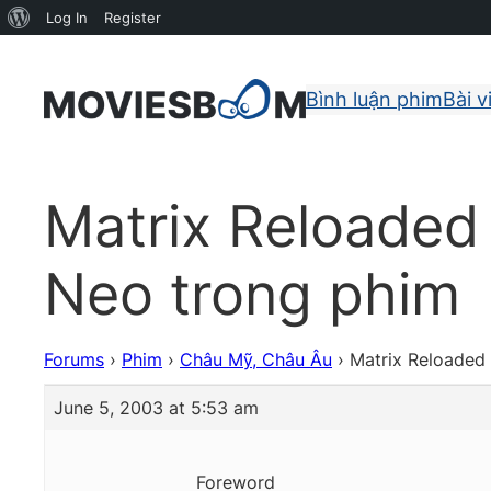
About
Log In
Register
WordPress
Bình luận phim
Bài v
Matrix Reloaded
Neo trong phim
Forums
›
Phim
›
Châu Mỹ, Châu Âu
›
Matrix Reloaded
June 5, 2003 at 5:53 am
Foreword