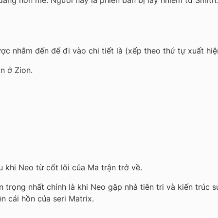
ang hôn mê. Người này là phiên bản bị lây nhiễm từ Smith.
 nhắm đến để đi vào chi tiết là (xếp theo thứ tự xuất hiệ
n ở Zion.
khi Neo từ cốt lõi của Ma trận trở về.
 trọng nhất chính là khi Neo gặp nhà tiên tri và kiến trúc 
n cái hồn của seri Matrix.