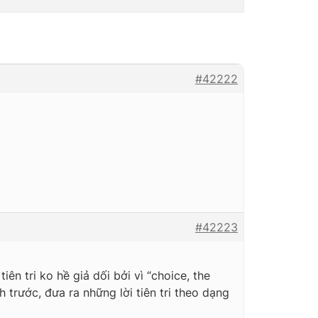
#42222
#42223
iên tri ko hề giả dối bởi vì “choice, the
 trước, đưa ra những lời tiên tri theo dạng