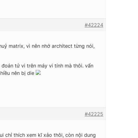
#42224
uỷ matrix, vì nên nhớ architect từng nói,
 đoán tử vi trên máy vi tính mà thôi. vấn
nhiều nên bị die
#42225
ui chỉ thích xem kĩ xảo thôi, còn nội dung