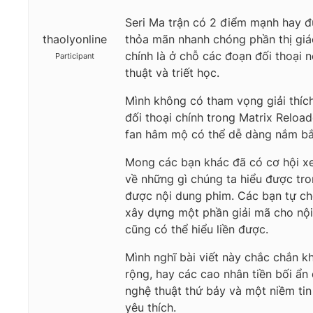
Seri Ma trận có 2 điểm mạnh hay đ
thaolyonline
thỏa mãn nhanh chóng phần thị giác
chính là ở chỗ các đoạn đối thoại 
Participant
thuật và triết học.
Mình không có tham vọng giải thích
đối thoại chính trong Matrix Relo
fan hâm mộ có thể dễ dàng nắm bắ
Mong các bạn khác đã có cơ hội xem
về những gì chúng ta hiểu được tro
được nội dung phim. Các bạn tự ch
xây dựng một phần giải mã cho nội 
cũng có thể hiểu liền được.
Mình nghĩ bài viết này chắc chắn k
rộng, hay các cao nhân tiền bối ẩ
nghệ thuật thứ bảy và một niềm tin
yêu thích.