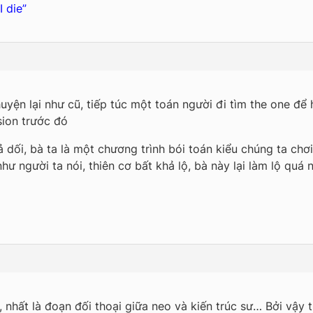
I die”
yện lại như cũ, tiếp túc một toán người đi tìm the one để h
sion trước đó
ả dối, bà ta là một chương trình bói toán kiểu chúng ta chơi
hư người ta nói, thiên cơ bất khả lộ, bà này lại làm lộ quá 
, nhất là đoạn đối thoại giữa neo và kiến trúc sư… Bởi vậy t