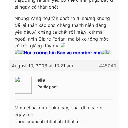
thật.Đúng là tình yêu có thể chinh phục bất kì
ai,ngay cả thần chết.
Nhưng Yang nè,thần chết ra đi,nhưng không
để lại thân xác cho chàng thanh niên đáng
yêu đâu,vì chàng ta chết rồi mà,vì cứ mãi
ngoái nhìn Claire Forlani mà bị xe tông một
cú trời giáng đấy mà!
Hội trưởng hội Bảo vệ member mới
August 10, 2003 at 10:21 am
#45040
elle
Participant
Minh chua xem phim nay, phai di mua ve
ngay moi
duoc!uuuuuuhhhhhhhhhhhhhh…………