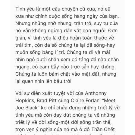
Tình yêu là một câu chuyện cũ xưa, nó cũ
xưa như chính cuộc sống hàng ngày của bạn.
Nhưng những nhớ nhung, trăn trở, suy tư của
nó vẫn không ngừng dằn vặt con người. Đơn
giản, vì tình yêu là điều hoàn toàn thuộc về
trái tim, còn đa số chúng ta lại đã sống-hay
muốn sống bằng lí trí. Chúng ta đi và mải
nhìn ngó dưới chân xem có tảng đá nào chắn
ngang, có cạm bẫy nào trực sẵn hay không.
Chúng ta luôn bám chặt vào mặt đất, nhưng
lại quen nhìn lên bầu trời
Với sự diễn xuất tuyệt vời của Anthonny
Hopkins, Brad Pitt cùng Claire Forlani “Meet
Joe Black” ko chỉ chứa đựng những triết lý về
tình yêu mà còn day dứt chúng ta về những
triết lý về đời sống-một đời sống trần thế,
trọn vẹn ý nghĩa của nó mà ở đó Thần Chết