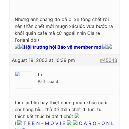
Nhưng anh chàng đó đã bị xe tông chết rồi
nên thần chết mới mượn xác(lúc vừa bước ra
khỏi quán cafe mà cứ ngoái nhìn Claire
Forlani đó!)
Hội trưởng hội Bảo vệ member mới
August 19, 2003 at 10:39 pm
#45043
th
Participant
túm lại film hay thiệt nhưng muh khúc cuối
coi hông hỉu.. thà để thần chết đi lun, tui
thích kết thúc bi đát 1 chút
I
T E E N – M O V I E
C A R O – O N L