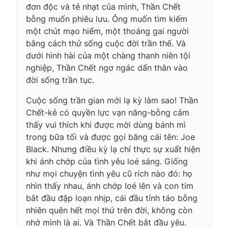
đơn độc và tẻ nhạt của mình, Thần Chết
bỗng muốn phiêu lưu. Ông muốn tìm kiếm
một chút mạo hiểm, một thoáng gai người
bằng cách thử sống cuộc đời trần thế. Và
dưới hình hài của một chàng thanh niên tội
nghiệp, Thần Chết ngơ ngác dấn thân vào
đời sống trần tục.
Cuộc sống trần gian mới lạ kỳ làm sao! Thần
Chết-kẻ có quyền lực vạn năng-bỗng cảm
thấy vui thích khi được mời dùng bánh mì
trong bữa tối và được gọi băng cái tên: Joe
Black. Nhưng điều kỳ lạ chỉ thực sự xuất hiện
khi ánh chớp của tình yêu loé sáng. Giống
như mọi chuyện tình yêu cũ rích nào đó: họ
nhìn thấy nhau, ánh chớp loé lên và con tim
bắt đầu đập loạn nhịp, cái đầu tỉnh táo bỗng
nhiên quên hết mọi thứ trên đời, không còn
nhớ mình là ai. Và Thần Chết bắt đầu yêu.