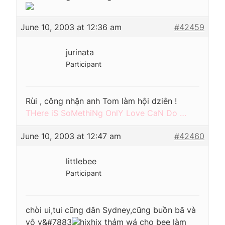
June 10, 2003 at 12:36 am
#42459
jurinata
Participant
Rùi , công nhận anh Tom làm hội dziên !
THere iS SoMethiNg OnlY Love CaN Do …
June 10, 2003 at 12:47 am
#42460
littlebee
Participant
chòi ui,tui cũng dân Sydney,cũng buồn bã và
vô v&#7883
hixhix thảm wá cho bee làm