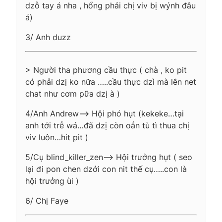
dzỗ tay á nha , hổng phải chị viv bị wýnh đâu
á)
3/ Anh duzz
> Người tha phương cầu thực ( chà , ko pit
có phải dzị ko nữa …..cầu thực dzì mà lên net
chat như cơm pữa dzị à )
4/Anh Andrew—> Hội phó hụt (kekeke…tại
anh tới trễ wá…đã dzị còn oẳn tù tì thua chị
viv luôn…hit pit )
5/Cụ blind_killer_zen—-> Hội trưởng hụt ( seo
lại đi pon chen dzới con nit thế cụ…..con là
hội trưởng ùi )
6/ Chị Faye