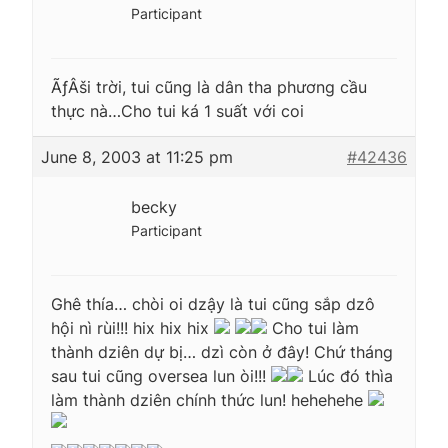
Participant
ÃƒÂši trời, tui cũng là dân tha phương cầu
thực nà…Cho tui ká 1 suất với coi
June 8, 2003 at 11:25 pm
#42436
becky
Participant
Ghê thía… chòi oi dzậy là tui cũng sắp dzô
hội nì rùi!!! hix hix hix
Cho tui làm
thành dziên dự bị… dzì còn ở đây! Chứ tháng
sau tui cũng oversea lun òi!!!
Lúc đó thìa
làm thành dziên chính thức lun! hehehehe