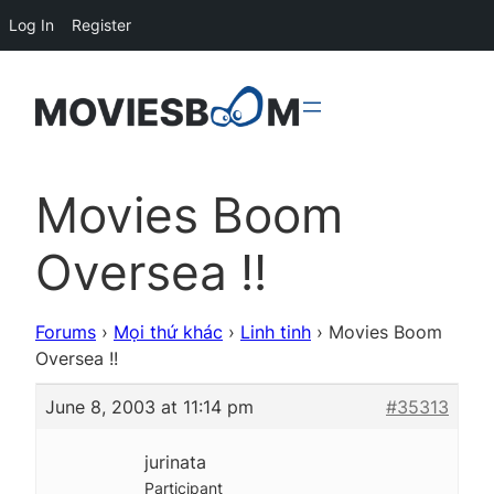
Log In
Register
Movies Boom
Oversea !!
Forums
›
Mọi thứ khác
›
Linh tinh
›
Movies Boom
Oversea !!
June 8, 2003 at 11:14 pm
#35313
jurinata
Participant