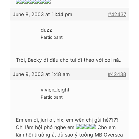
June 8, 2003 at 11:44 pm
#42437
duzz
Participant
Trời, Becky đi đâu cho tui đi theo với coi nà..
June 9, 2003 at 1:48 am
#42438
vivien_leight
Participant
Em em ơi, juri ơi, hix, em wên chị gùi hẻ????
Chị làm hội phó nghe em
Cho em
làm hội trưởng á, dù sao ý tưởng MB Oversea