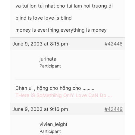
va tui lon tui nhat cho tui lam hoi truong di
blind is love love is blind
money is everthing everything is money
June 9, 2003 at 8:15 pm
#42448
jurinata
Participant
Chàn ui , hổng cho hổng cho ………
THere iS SoMethiNg OnlY Love CaN Do …
June 9, 2003 at 9:16 pm
#42449
vivien_leight
Participant