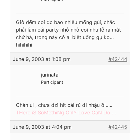
Giờ đếm coi đc bao nhiêu mống gùi, chắc
phải làm cái party nhỏ nhỏ coi như lễ ra mắt
chứ hả, trong này có ai biết uống gụ ko…
hihihihi
June 9, 2003 at 1:08 pm
#42444
jurinata
Participant
Chàn ui , chưa dzì hit cái rủ đi nhậu ồi…..
THere iS SoMethiNg OnlY Love CaN Do …
June 9, 2003 at 4:04 pm
#42445