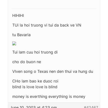
HIHIHI
TUi la hoi truong vi tui da back ve VN
tu Bavaria
Tui lam cuu hoi truong di
cho do buon ne
VIven song o Texas nen den thui va hung du
CHo lam bao ke duoc roi
blind is love love is blind
money is everthing everything is money
June 10, 2003 at 4:23 pm
#42467