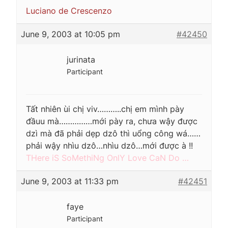
Luciano de Crescenzo
June 9, 2003 at 10:05 pm
#42450
jurinata
Participant
Tất nhiên ùi chị viv………..chị em mình pày
đầuu mà……………mới pày ra, chưa wậy được
dzì mà đã phải dẹp dzô thì uổng công wá……
phải wậy nhìu dzô…nhìu dzô…mới được à !!
THere iS SoMethiNg OnlY Love CaN Do …
June 9, 2003 at 11:33 pm
#42451
faye
Participant