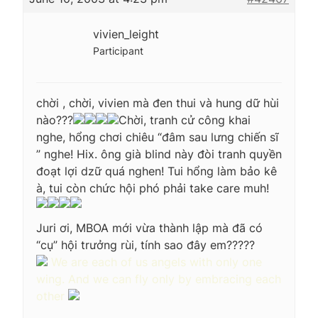
vivien_leight
Participant
chời , chời, vivien mà đen thui và hung dữ hùi
nào???
Chời, tranh cử công khai
nghe, hổng chơi chiêu “đâm sau lưng chiến sĩ
” nghe! Hix. ông già blind này đòi tranh quyền
đoạt lợi dzữ quá nghen! Tui hổng làm bảo kê
à, tui còn chức hội phó phải take care muh!
Juri ơi, MBOA mới vừa thành lập mà đã có
“cụ” hội trưởng rùi, tính sao đây em?????
We are each of us angels with only one
wing. And we can fly only by embracing each
other