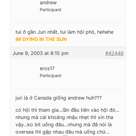
andrew
Participant
tui ở gần Juri nhất, tui làm hội phó, hehehe
IM DYING IN THE SUN
June 9, 2003 at 6:15 pm
#42446
eros17
Participant
juri là ở Canada giống andrew huh???
có hội thì tham gia…lần đầu tiên vào hội đó…
nhưng mà cái khoảng nhậu nhẹt thì xin tha
vậy…ko bít uống đâu…nhưng mà đã nói là
oversea thì gặp nhau đâu mà uống chứ…