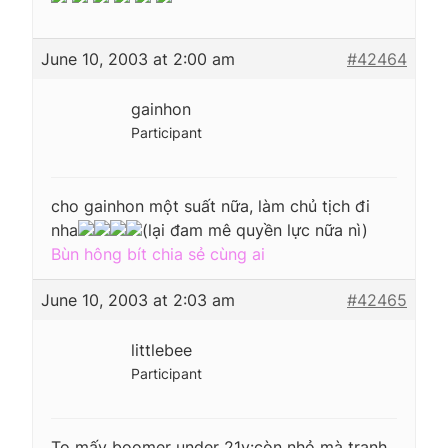
June 10, 2003 at 2:00 am
#42464
gainhon
Participant
cho gainhon một suất nữa, làm chủ tịch đi
nha
(lại đam mê quyền lực nữa nì)
Bùn hông bít chia sẻ cùng ai
June 10, 2003 at 2:03 am
#42465
littlebee
Participant
To mấy boomer under 21y:còn nhỏ mà tranh