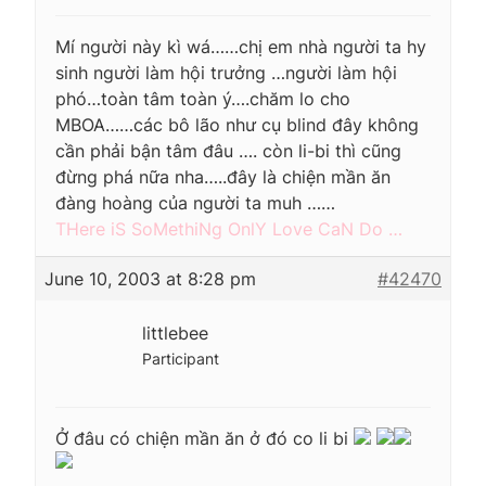
Mí người này kì wá……chị em nhà người ta hy
sinh người làm hội trưởng …người làm hội
phó…toàn tâm toàn ý….chăm lo cho
MBOA……các bô lão như cụ blind đây không
cần phải bận tâm đâu …. còn li-bi thì cũng
đừng phá nữa nha…..đây là chiện mần ăn
đàng hoàng của người ta muh ……
THere iS SoMethiNg OnlY Love CaN Do …
June 10, 2003 at 8:28 pm
#42470
littlebee
Participant
Ở đâu có chiện mần ăn ở đó co li bi