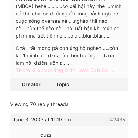
(MBOA) hehe…………có cái hội này nhe …mình
có thể chia sẻ dzới người cùng cảnh ngộ nè…
cuộc sống oversea nè ….nghèo thế nào
nè….bùn thế nèo nè….nỗi uất hận khi mún coi
phim mà tiết tiền nè……blur…blur..blur…..
Chà , rất mong pà con ủng hộ nghen …..còn
ko 1 mình juri dzừa làm hội trưởng ….dzừa
làm hội dziên luôn à…….
THere iS SoMethiNg OnlY Love CaN Do …
Creator
Topic
Viewing 70 reply threads
June 8, 2003 at 11:19 pm
#42435
duzz