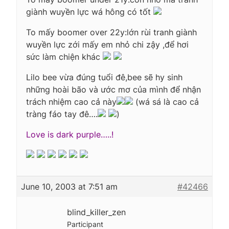
giành wuyền lực wá hông có tốt
To mấy boomer over 22y:lớn rùi tranh giành
wuyền lực zới mấy em nhỏ chi zậy ,để hơi
sức làm chiện khác
Lilo bee vừa đúng tuổi đê,bee sẽ hy sinh
những hoài bão và ước mơ của mình để nhận
trách nhiệm cao cả này
(wá sá là cao cả
tràng fáo tay đê….
)
Love is dark purple…..!
June 10, 2003 at 7:51 am
#42466
blind_killer_zen
Participant