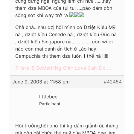
cũng đừng ngại ngùng làm chi nữa ……hãy
tham dza MBOA của tụi tui ….pảo đảm còn
sống sót khi way trở ra
Chà chà…như dzị hội mình có Dziệt Kiều Mỹ
nà , dziệt kiều Cenede nà , dziệt kiều Đức nà
, dziệt kiều Singapore nà,……………còn wí dị
nào còn mai danh ẩn tích ở Lào hay
Campuchia thì them dza luôn 1 thể há !!!!!
THere iS SoMethiNg OnlY Love CaN Do …
June 9, 2003 at 11:58 pm
#42454
littlebee
Participant
Hội trưởng,hội phó thì kg dám giành òi,nhưng
mà còn cái chức thủ quỹ của MBOA bee làm