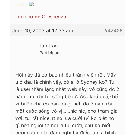
other
Luciano de Crescenzo
June 10, 2003 at 12:33 am
#42458
tomtran
Participant
Hội này đã có bao nhiêu thành viên rồi. Mấy
u ở đâu là chính vậy, có ai ở Sydney ko? Tui
là user thầm lặng nhất web này, vô cũng dc 2
năm rưỡi rồi.Tui sống bên ÃƒÂšc khổ quá,khổ
vì buồn,chả có bạn bà gì hết, đã 3 năm rồi
một cuộc sống vô vị……hic hic, cho tham gia
với, tui rất nice, ít nói ưa cười (vì ko biết nói
gì nên nguoi ta noi la tui cười, chứ ko biết
cười nữa ng ta đám nghĩ tui điếc lắm à hihih