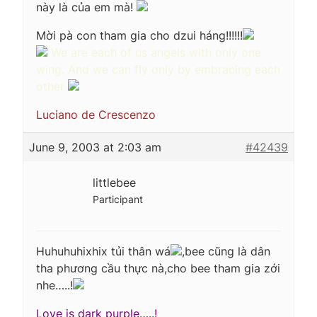
này là của em mà!
Mời pà con tham gia cho dzui háng!!!!!!
We are each of us angels with only one
wing. And we can fly only by embracing each
other
Luciano de Crescenzo
June 9, 2003 at 2:03 am
#42439
littlebee
Participant
Huhuhuhixhix tủi thân wá
,bee cũng là dân
tha phương cầu thực nà,cho bee tham gia zới
nhe…..!
Love is dark purple…..!