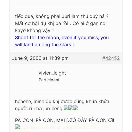
tiếc quá, không phai Juri làm thủ quỹ hả ?
Mất cơ hội dụ khị bá rồi . Có ai ở gan nơi
Faye khong vậy ?
Shoot for the moon, even if you miss, you
will land among the stars !
June 9, 2003 at 11:39 pm
#42452
vivien_leight
Participant
hehehe, mình dụ khị được cũng khưa khứa
người rùi bá juri heng!
PÀ CON ,PÀ CON, MẠI DZÔ ĐÂY PÀ CON ƠI!
We are each of us angels with only one