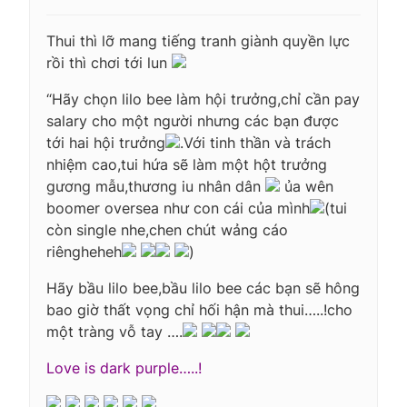
Thui thì lỡ mang tiếng tranh giành quyền lực
rồi thì chơi tới lun
“Hãy chọn lilo bee làm hội trưởng,chỉ cần pay
salary cho một người nhưng các bạn được
tới hai hội trưởng
.Với tinh thần và trách
nhiệm cao,tui hứa sẽ làm một hột trưởng
gương mẫu,thương iu nhân dân
ủa wên
boomer oversea như con cái của mình
(tui
còn single nhe,chen chút wảng cáo
riêngheheh
)
Hãy bầu lilo bee,bầu lilo bee các bạn sẽ hông
bao giờ thất vọng chỉ hối hận mà thui…..!cho
một tràng vỗ tay ….
Love is dark purple…..!