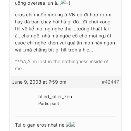
uống oversea lun à…
eros chỉ muốn mọi ng ở VN có đi họp room
hay đá banh,hay hội hà gì đó…đi chơi xong
thì về kể mọi ng nghe thui…tường thuật lại
á…chứ ngồi nhà mà ngóc cổ chờ mọi ng,rút
cuộc chỉ nghe khen vui quá,ăn món này ngon
wá…mà chẳng bít gì hít trơn à hic…
***iÃ‚Â´m lost in the nothingness inside of
me…
June 9, 2003 at 7:59 pm
#42447
blind_killer_zen
Participant
Tui o gan eros nhat ne