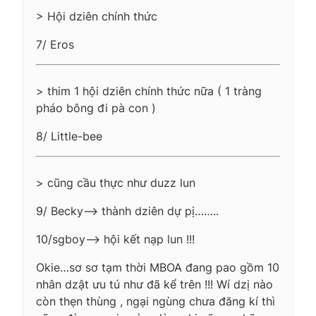
> Hội dziên chính thức
7/ Eros
> thim 1 hội dziên chính thức nữa ( 1 tràng
pháo bông đi pà con )
8/ Little-bee
> cũng cầu thực như duzz lun
9/ Becky—-> thành dziên dự pị……..
10/sgboy—-> hội kết nạp lun !!!
Okie…sơ sơ tạm thời MBOA đang pao gồm 10
nhân dzật ưu tú như đã kể trên !!! Wí dzị nào
còn thẹn thùng , ngại ngùng chưa đăng kí thì