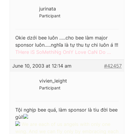
jurinata
Participant
Okie dzới bee luôn …..cho bee làm major
sponsor luôn…..nghĩa là tự thu tự chi luôn á !!!
THere iS SoMethiNg OnlY Love CaN Do …
June 10, 2003 at 12:14 am
#42457
vivien_leight
Participant
Tội nghịp bee quá, làm sponsor là tiu đời bee
gùi!
We are each of us angels with only one
wing. And we can fly only by embracing each