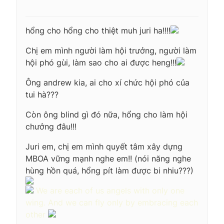
hổng cho hổng cho thiệt muh juri ha!!!!
Chị em mình người làm hội trưởng, người làm
hội phó gùi, làm sao cho ai được heng!!!
Ông andrew kia, ai cho xí chức hội phó của
tui hà???
Còn ông blind gì đó nữa, hổng cho làm hội
chưởng đâu!!!
Juri em, chị em mình quyết tâm xây dựng
MBOA vững mạnh nghe em!! (nói năng nghe
hùng hồn quá, hổng pít làm được bi nhiu???)
We are each of us angels with only one
wing. And we can fly only by embracing each
other