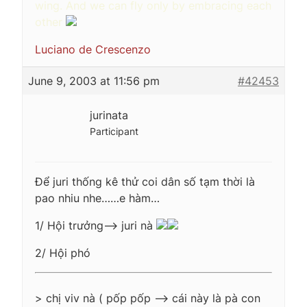
wing. And we can fly only by embracing each
other
Luciano de Crescenzo
June 9, 2003 at 11:56 pm
#42453
jurinata
Participant
Để juri thống kê thử coi dân số tạm thời là
pao nhiu nhe……e hàm…
1/ Hội trưởng—-> juri nà
2/ Hội phó
> chị viv nà ( pốp pốp —> cái này là pà con