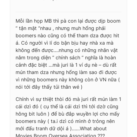
Mỗi lần họp MB thì pà con lại được dịp boom
” tận mặt “nhau , nhưng muh hổng phải
boomers nào cũng có thể tham dza được hit
á. Có người vì lí do bận bịu hay nhà xa mà
không đến được….nhưng có những nhân vật
nằm trong diện ” chính sách ” nghĩa là hoàn
cảnh đặc biệt …mà juri là 1 ví dụ nè – dù rất
mún tham dza nhưng hổng làm sao đi được
vì những boomers này không còn ở VN nữa (
nói tới đây thấy tủi thân wé )
Chính vì sự thiệt thòi đó mà juri rất mún làm 1
cái dzì đó ( cụ thể là cái dzì thì tới dzờ cũng
hông bit luôn ) để bù đắp wuyền lợi cho mấy
boomers này ( ta.i dzì có mình ở trỏng nên
mới đấu tranh dữ dội á )……What about
Movies Boom Oversea Association ???