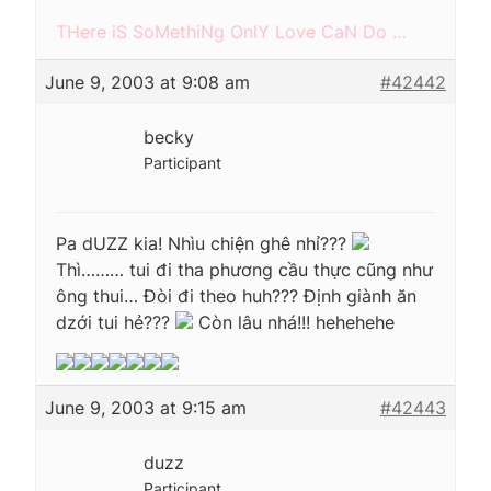
THere iS SoMethiNg OnlY Love CaN Do …
June 9, 2003 at 9:08 am
#42442
becky
Participant
Pa dUZZ kia! Nhìu chiện ghê nhỉ???
Thì……… tui đi tha phương cầu thực cũng như
ông thui… Đòi đi theo huh??? Định giành ăn
dzới tui hẻ???
Còn lâu nhá!!! hehehehe
June 9, 2003 at 9:15 am
#42443
duzz
Participant