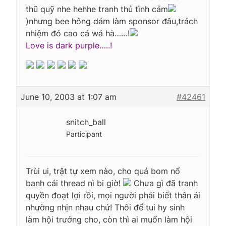
thũ quỹ nhe hehhe tranh thủ tình cảm
)nhưng bee hông dám làm sponsor đâu,trách
nhiệm đó cao cả wá hà……!
Love is dark purple…..!
June 10, 2003 at 1:07 am
#42461
snitch_ball
Participant
Trùi ui, trật tự xem nào, cho quả bom nổ
banh cái thread nì bi giờ!
Chưa gì đã tranh
quyền đoạt lợi rồi, mọi người phải biết thân ái
nhường nhịn nhau chứ! Thôi để tui hy sinh
làm hội trưởng cho, còn thì ai muốn làm hội