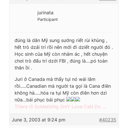
jurinata
Participant
đúng là dân Mỹ sung sướng riết rùi khùng ,
hết trò dzải trí rồi nên mới đi dziết người đó .
Học sinh của Mỹ còn nhảm ác , hết chuyện
chơi trò đấu trí dzới FBI , đúng là….pó toàn
thân ồi .
Juri ở Canada mà thấy tụi nó wái lắm
rồi…..Canadian mà người ta gọi là Cana điên
không hà…..hóa ra tụi Mỹ còn điên hơn dzì
nữa…bái phục bái phục
THere iS SoMethiNg OnlY Love CaN Do …
June 3, 2003 at 9:24 pm
#40235