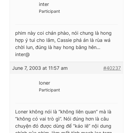
inter
Participant
phim này coi chán phào, nói chung là hong
hợp ý tui cho lắm, Cassie phá án là rùa wá
chời lun, đúng là hay hong bằng hên…
inter@
June 7, 2003 at 11:57 am
#40237
loner
Participant
Loner không nói là “không liên quan” mà là
“không có vai trò gì”. Nói đúng hơn là câu
chuyện đó được dùng để “káo lê” nội dung
chính của phim, làm mất tính mạch lạc trơn