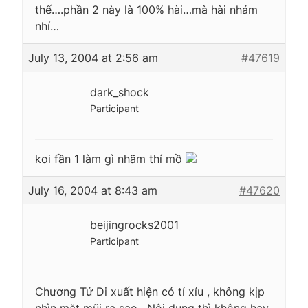
thế….phần 2 này là 100% hài…mà hài nhảm
nhí…
July 13, 2004 at 2:56 am
#47619
dark_shock
Participant
koi fần 1 làm gì nhãm thí mồ
July 16, 2004 at 8:43 am
#47620
beijingrocks2001
Participant
Chương Tử Di xuất hiện có tí xíu , không kịp
nhìn mặt mũi ra sao . Nội dung thì không hay