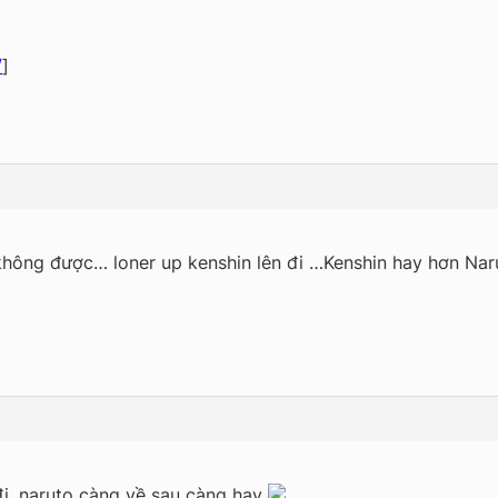
/
]
không được… loner up kenshin lên đi …Kenshin hay hơn Na
đi, naruto càng về sau càng hay