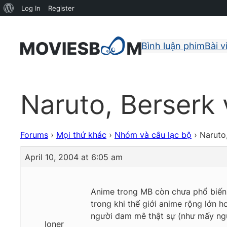
About
Log In
Register
WordPress
Bình luận phim
Bài v
Naruto, Berserk 
Forums
›
Mọi thứ khác
›
Nhóm và câu lạc bộ
›
Naruto
April 10, 2004 at 6:05 am
Anime trong MB còn chưa phổ biến v
trong khi thế giới anime rộng lớn h
người đam mê thật sự (như mấy ng
loner