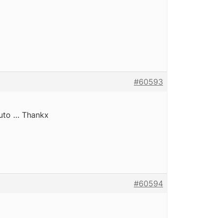
#60593
ruto … Thankx
#60594