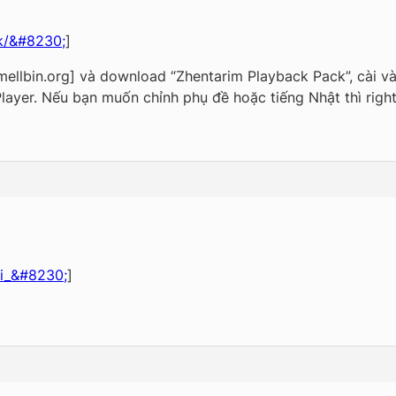
rk/&#8230;
]
.mellbin.org] và download “Zhentarim Playback Pack”, cài
yer. Nếu bạn muốn chỉnh phụ đề hoặc tiếng Nhật thì right-
ni_&#8230;
]