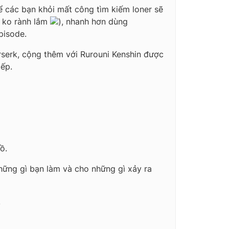
ể các bạn khỏi mất công tìm kiếm loner sẽ
y ko rành lắm
), nhanh hơn dùng
pisode.
erserk, cộng thêm với Rurouni Kenshin được
iếp.
ồ.
hững gì bạn làm và cho những gì xảy ra
.