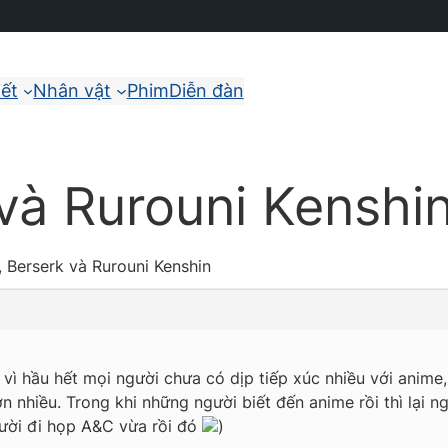
iết
Nhân vật
Phim
Diễn đàn
và Rurouni Kenshi
, Berserk và Rurouni Kenshin
ì hầu hết mọi người chưa có dịp tiếp xúc nhiều với anime, 
ơn nhiều. Trong khi những người biết đến anime rồi thì lại 
ười đi họp A&C vừa rồi đó
)