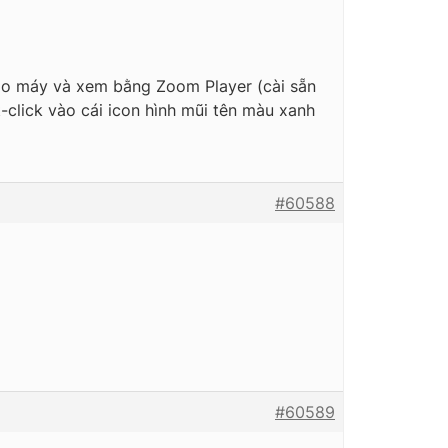
 vào máy và xem bằng Zoom Player (cài sẵn
click vào cái icon hình mũi tên màu xanh
#60588
#60589