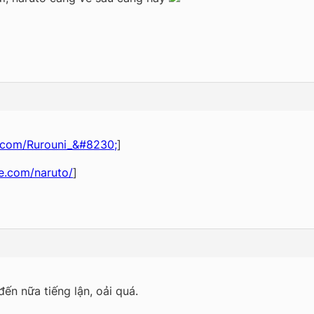
e.com/Rurouni_&#8230;
]
re.com/naruto/
]
ến nữa tiếng lận, oải quá.