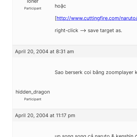
loner
hoặc
Participant
[
http://www.cuttingfire.com/naruto
right-click –> save target as.
April 20, 2004 at 8:31 am
Sao berserk coi bằng zoomplayer 
hidden_dragon
Participant
April 20, 2004 at 11:17 pm
up song song cả naruto & kenshin 