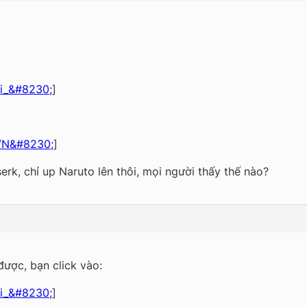
ni_&#8230;
]
o/N&#8230;
]
erk, chỉ up Naruto lên thôi, mọi người thấy thế nào?
ược, bạn click vào:
ni_&#8230;
]