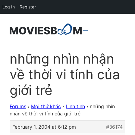
Log In
Register
những nhìn nhận
về thời vi tính của
giới trẻ
Forums
›
Mọi thứ khác
›
Linh tinh
›
những nhìn
nhận về thời vi tính của giới trẻ
February 1, 2004 at 6:12 pm
#36174