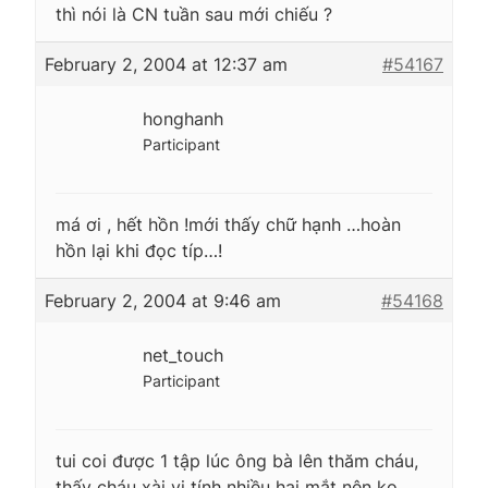
thì nói là CN tuần sau mới chiếu ?
February 2, 2004 at 12:37 am
#54167
honghanh
Participant
má ơi , hết hồn !mới thấy chữ hạnh …hoàn
hồn lại khi đọc típ…!
February 2, 2004 at 9:46 am
#54168
net_touch
Participant
tui coi được 1 tập lúc ông bà lên thăm cháu,
thấy cháu xài vi tính nhiều hại mắt nên ko