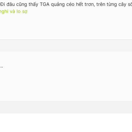
Đi đâu cũng thấy TGA quảng céo hết trơn, trên từng cây s
nghi và lo sợ
h…