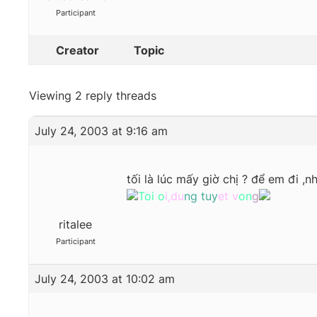
Participant
Creator
Topic
Viewing 2 reply threads
July 24, 2003 at 9:16 am
tối là lúc mấy giờ chị ? để em đi 
Toi o
i,du
ng tuy
et v
on
g
ritalee
Participant
July 24, 2003 at 10:02 am