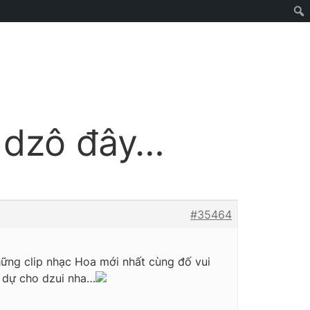
 dzô đây…
#35464
hững clip nhạc Hoa mới nhất cùng đố vui
 dự cho dzui nha…