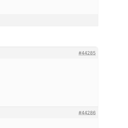
#44285
#44286