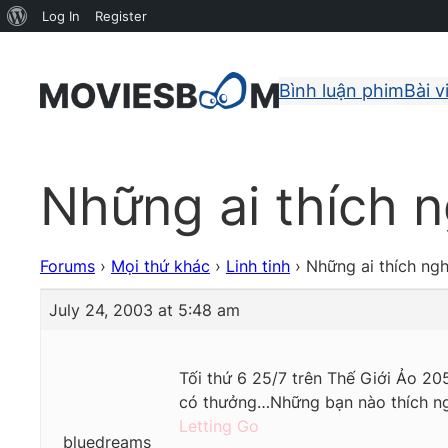
About
Log In
Register
WordPress
Bình luận phim
Bài v
Những ai thích 
Forums
›
Mọi thứ khác
›
Linh tinh
›
Những ai thích ng
July 24, 2003 at 5:48 am
Tối thứ 6 25/7 trên Thế Giới Ảo 20
có thưởng…Những bạn nào thích ng
Letting Go
bluedreams