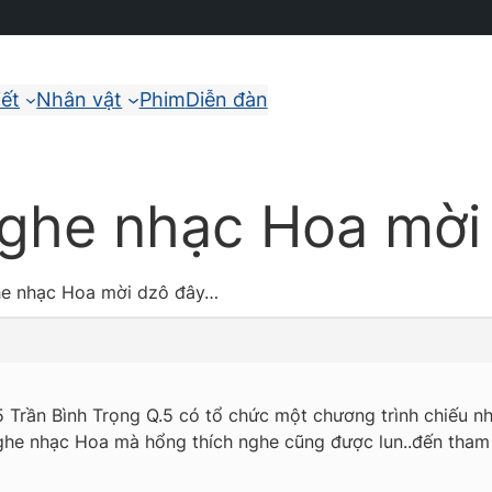
iết
Nhân vật
Phim
Diễn đàn
nghe nhạc Hoa mời
he nhạc Hoa mời dzô đây…
5 Trần Bình Trọng Q.5 có tổ chức một chương trình chiếu n
he nhạc Hoa mà hổng thích nghe cũng được lun..đến tham