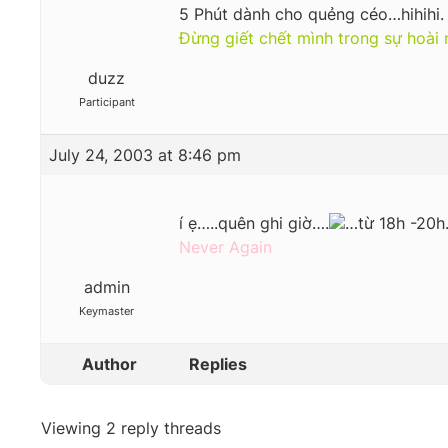
5 Phút dành cho quẻng céo…hihihi. 
Đừng giết chết mình trong sự hoài 
duzz
Participant
July 24, 2003 at 8:46 pm
í ẹ…..quên ghi giờ….
…từ 18h -20
Never Again
admin
Keymaster
Author
Replies
Viewing 2 reply threads