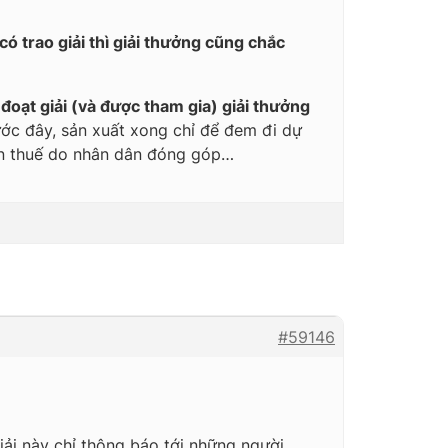
 trao giải thì giải thưởng cũng chắc
đoạt giải (và được tham gia) giải thưởng
rước đây, sản xuất xong chỉ để đem đi dự
tiền thuế do nhân dân đóng góp…
#59146
giải này chỉ thông báo tới những người