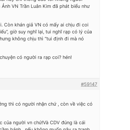
ện Ảnh VN Trần Luân Kim đã phát biểu như
i. Còn khán giả VN có mấy ai chịu đi coi
”, giờ suy nghĩ lại, tui nghĩ rạp có lý của
nhưng không chịu thì “tui định đi mà nó
chuyện có người ra rạp coi? hén!
#59147
ởng thì có người nhận chứ , còn về việc có
tắc của người vn chứ!Và CDV đúng là cái
 cầm bánh , nếu không muốn gây ra tranh