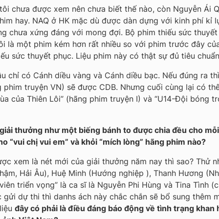
à tôi chưa được xem nên chưa biết thế nào, còn
Nguyễn Ái 
him hay. NAQ ở HK mặc dù được dàn dựng với kinh phí kỉ l
ng chưa xứng đáng với mong đợi. Bộ phim thiếu sức thuyết 
ôi là một phim kém hơn rất nhiều so với phim trước đây c
ếu sức thuyết phục. Liệu phim này có thật sự đủ tiêu chuẩ
ầu chỉ có Cánh diều vàng và Cánh diều bạc. Nếu đúng ra t
phim truyện VN) sẽ được CDB. Nhưng cuối cùng lại có thê
ùa của Thiên Lôi” (hãng phim truyện I) và “U14-Đội bóng t
giải thưởng như một biếng bánh to được chia đều cho mỗi
o “vui chị vui em” và khỏi “mích lòng” hãng phim nào?
ược xem là nét mới của giải thưởng năm nay thì sao? Thử nh
hậm, Hải Âu), Huệ Minh (Hướng nghiệp ), Thanh Hương (Nh
n viên triển vọng” là ca sĩ là Nguyễn Phi Hùng và Tina Tình
gửi dự thi thì danhs ách này chắc chắn sẽ bổ sung thêm m
liệu
đây có phải là điều đáng báo động về tình trạng kh