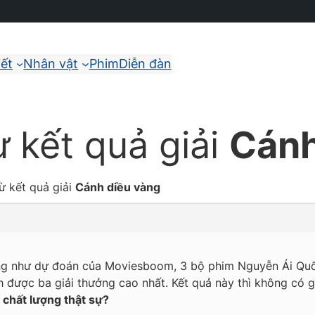
iết
Nhân vật
Phim
Diễn đàn
 kết quả giải
Cánh
ừ kết quả giải
Cánh diều vàng
úng như dự đoán của Moviesboom, 3 bộ phim
Nguyễn Ái Qu
 được ba giải thưởng cao nhất. Kết quả này thì không có g
 chất lượng thật sự?