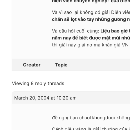
diễn viên chuyên nghiệp- của điệ
Và vì sao lại không có giải Diễn vi
chắn sẽ lọt vào tay những gương 
Và câu hỏi cuối cùng:
Liệu bao giờ
năm nay để biết được mặt mũi nhữ
thi giải này giải nọ mà khán giả V
Creator
Topic
Viewing 8 reply threads
March 20, 2004 at 10:20 am
đề nghị bạn chuotkhongduoi không
Cánh diều vàng là giải thưởng của H