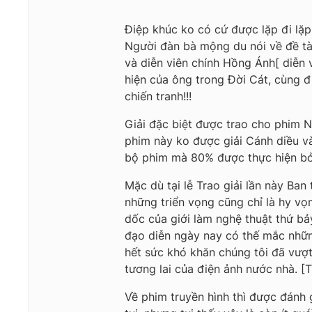
Điệp khúc ko có cứ được lặp đi lặ
Người đàn bà mộng du nói về đề tà
và diễn viên chính Hồng Ánh[ diễn v
hiện của ông trong Đời Cát, cùng đ
chiến tranh!!!
Giải đặc biệt được trao cho phim 
phim này ko được giải Cánh diều và
bộ phim mà 80% được thực hiện bởi 
Mặc dù tại lễ Trao giải lần này Ban
những triển vọng cũng chỉ là hy vọ
dốc của giới làm nghệ thuật thứ bả
đạo diễn ngày nay có thế mắc nhữn
hết sức khó khăn chúng tôi đã vượt 
tương lai của điện ảnh nước nhà. [
Về phim truyền hình thì được đánh g