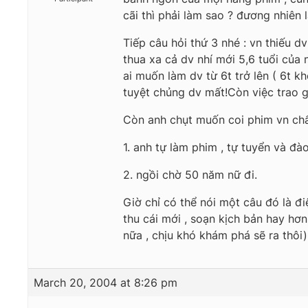
cãi thì phải làm sao ? đương nhiên 
Tiếp câu hỏi thứ 3 nhé : vn thiếu d
thua xa cả dv nhí mới 5,6 tuổi của
ai muốn làm dv từ 6t trở lên ( 6t 
tuyệt chủng dv mất!Còn việc trao gi
Còn anh chụt muốn coi phim vn chất
1. anh tự làm phim , tự tuyển và đào
2. ngồi chờ 50 năm nữ đi.
Giờ chỉ có thể nói một câu đó là đi
thu cái mới , soạn kịch bản hay hơ
nữa , chịu khó khám phá sẽ ra thôi)
March 20, 2004 at 8:26 pm