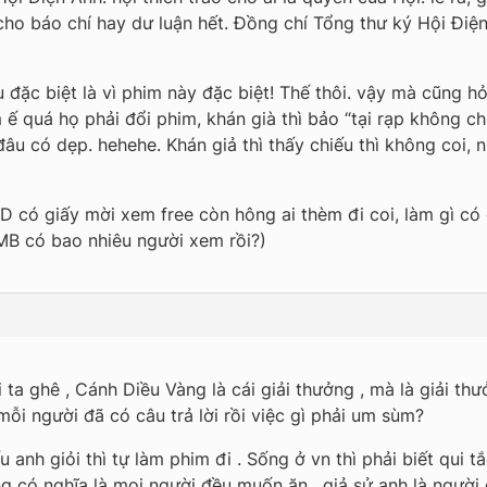
cho báo chí hay dư luận hết. Đồng chí Tổng thư ký Hội Đi
đặc biệt là vì phim này đặc biệt! Thế thôi. vậy mà cũng hỏ
 quá họ phải đổi phim, khán già thì bảo “tại rạp không chiếu
 đâu có dẹp. hehehe. Khán giả thì thấy chiếu thì không coi, 
 có giấy mời xem free còn hông ai thèm đi coi, làm gì có 
MB có bao nhiêu người xem rồi?)
ta ghê , Cánh Diều Vàng là cái giải thưởng , mà là giải thư
ỗi người đã có câu trả lời rồi việc gì phải um sùm?
anh giỏi thì tự làm phim đi . Sống ở vn thì phải biết qui 
g có nghĩa là mọi người đều muốn ăn , giả sử anh là người