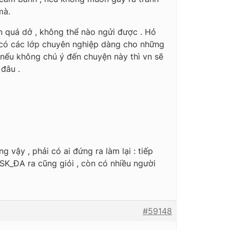
mà.
vn quá dở , không thể nào ngửi được . Hỏ
ko có các lớp chuyên nghiệp dàng cho những
 nếu không chú ý đến chuyện này thì vn sẽ
 đâu .
 vậy , phải có ai đứng ra làm lại : tiếp
 SK_ĐA ra cũng giỏi , còn có nhiều người
#59148