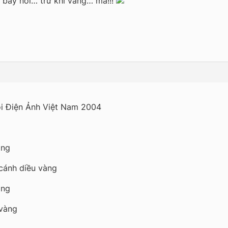
 bay nổi… trừ khi vàng… mã!!!
ội Điện Ảnh Việt Nam 2004
àng
 cánh diều vàng
àng
 vàng