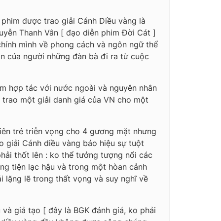
phim được trao giải Cánh Diều vàng là
uyễn Thanh Vân [ đạo diễn phim Đời Cát ]
i chính mình về phong cách và ngôn ngữ thể
hận của người những đàn bà đi ra từ cuộc
im hợp tác với nước ngoài và nguyên nhân
ại trao một giải danh giá của VN cho một
 viên trẻ triễn vọng cho 4 gương mặt nhưng
o giải Cánh diều vàng báo hiệu sự tuột
ải thốt lên : ko thể tưởng tượng nổi các
ng tiện lạc hậu và trong một hòan cảnh
i lặng lẽ trong thất vọng và suy nghĩ về
và giả tạo [ đây là BGK đánh giá, ko phải