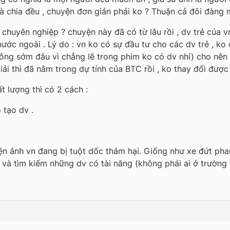
là chia đều , chuyện đơn giản phải ko ? Thuận cả đôi đàng 
v chuyên nghiệp ? chuyện này đã có từ lâu rồi , dv trẻ của 
 nước ngoài . Lý do : vn ko có sự đầu tư cho các dv trẻ , 
không sớm đâu vì chẳng lẽ trong phim ko có dv nhí) cho nên
ải thì đã nằm trong dự tính của BTC rồi , ko thay đổi được
 lượng thì có 2 cách :
 tạo dv .
ện ảnh vn đang bị tuột dốc thảm hại. Giống như xe đứt phang
n và tìm kiếm những dv có tài năng (không phải ai ở trường