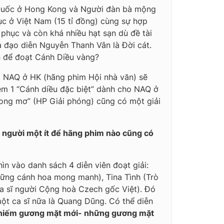
Quốc ở Hong Kong
và
Người đàn bà mộng
ục ở Việt Nam (15 tỉ đồng) cùng sự hợp
phục và còn khá nhiều hạt sạn dù đề tài
ủa đạo diễn Nguyễn Thanh Vân là
Đời cát
.
n để đoạt Cánh Diều vàng?
hì NAQ ở HK (hãng phim Hội nhà văn) sẽ
m 1 “Cánh diều đặc biệt” dành cho NAQ ở
rong mơ” (HP Giải phóng) cũng có một giải
 người một ít để hãng phim nào cũng có
ìn vào danh sách 4 diễn viên đoạt giải:
ững cánh hoa mong manh), Tina Tình (Trò
 (ca sĩ người Cộng hoà Czech gốc Việt). Đó
ột ca sĩ nữa là Quang Dũng. Có thể diễn
an hiếm gương mặt mới- những gương mặt