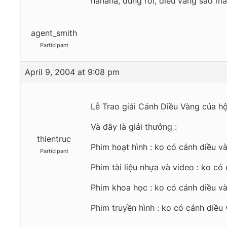
hahaha, đúng rồi, diều vàng sao mà
agent_smith
Participant
April 9, 2004 at 9:08 pm
Lễ Trao giải Cánh Diều Vàng của h
Và đây là giải thưởng :
thientruc
Phim hoạt hình : ko có cánh diều v
Participant
Phim tài liệu nhựa và video : ko có
Phim khoa học : ko có cánh diều v
Phim truyền hình : ko có cánh diều