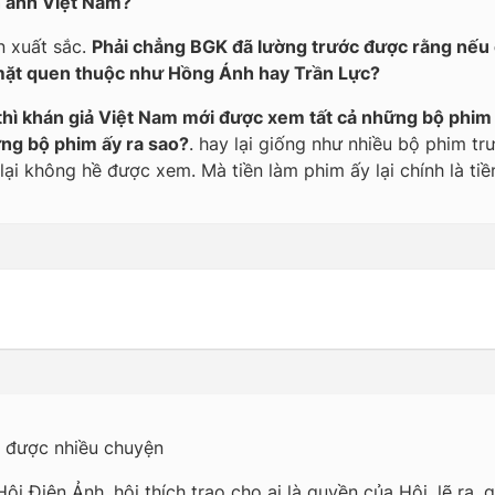
n ảnh Việt Nam?
ên xuất sắc.
Phải chẳng BGK đã lường trước được rằng nếu có
mặt quen thuộc như Hồng Ánh hay Trần Lực?
 thì khán giả Việt Nam mới được xem tất cả những bộ phim 
ng bộ phim ấy ra sao?
. hay lại giống như nhiều bộ phim t
N lại không hề được xem. Mà tiền làm phim ấy lại chính là 
 được nhiều chuyện
ội Điện Ảnh. hội thích trao cho ai là quyền của Hội. lẽ ra, 