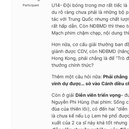
U14- Đội bóng trong mơ
rất tiếc l
Participant
du
rõ ràng chưa phải là những bộ p
tác với Trung Quốc nhưng chất lượ
rất hấp dẫn. Còn NĐBMD thì theo t
Mạch phim chậm chạp, nội dung thi
Hơn nữa, cơ cấu giải thưởng ban đ
giành được CDV, còn NĐBMD (hãng 
Hong Kong, phải chẳng là để “Trò đ
thưởng chính thức?
Thêm một câu hỏi nữa:
Phải chẳng 
vinh dự được… sờ vào Cánh diều ch
Còn ở giải
Diễn viên triển vọng
– đ
Nguyễn Phi Hùng (hai phim: Sống c
đùa của thiên lôi), có đến hai “diễ
là chưa kể nếu
Lọ Lem hè phố
được 
xuất của 2 ca sĩ này khá tốt nhưng 