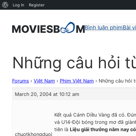
About
Log In
Register
WordPress
Bình luận phim
Bài v
Những câu hỏi từ
Forums
›
Việt Nam
›
Phim Việt Nam
›
Những câu hỏi t
March 20, 2004 at 10:12 am
Kết quả Cánh Diều Vàng đã có. Đ
và
U14-Đội bóng trong mơ
đã giành
tiên là
Liệu giải thưởng năm nay có
chuotkhongduoi