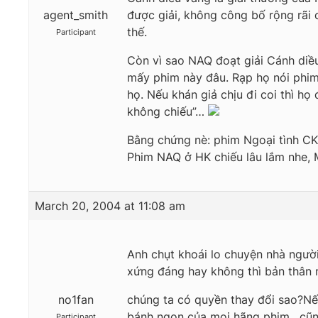
agent_smith
được giải, không công bố rộng rãi 
thế.
Participant
Còn vì sao NAQ đoạt giải Cánh diều 
mấy phim này đâu. Rạp họ nói phim ế
họ. Nếu khán giả chịu đi coi thì họ
không chiếu”…
Bằng chứng nè: phim Ngoại tình CKD
Phim NAQ ở HK chiếu lâu lắm nhe, 
March 20, 2004 at 11:08 am
Anh chụt khoái lo chuyện nhà người 
xứng đáng hay không thì bản thân m
no1fan
chúng ta có quyền thay đổi sao?Nếu 
bánh ngon của mọi hãng phim , cũn
Participant