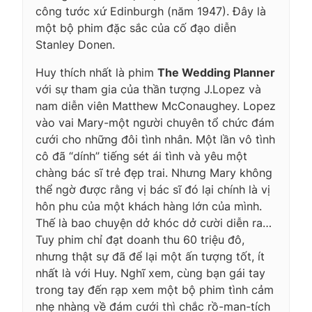
công tước xứ Edinburgh (năm 1947). Đây là
một bộ phim đặc sắc của cố đạo diễn
Stanley Donen.
Huy thích nhất là phim
The Wedding Planner
với sự tham gia của thần tượng J.Lopez và
nam diễn viên Matthew McConaughey. Lopez
vào vai Mary-một người chuyên tổ chức đám
cưới cho những đôi tình nhân. Một lần vô tình
cô đã “dính” tiếng sét ái tình và yêu một
chàng bác sĩ trẻ đẹp trai. Nhưng Mary không
thể ngờ được rằng vị bác sĩ đó lại chính là vị
hôn phu của một khách hàng lớn của mình.
Thế là bao chuyện dở khóc dở cười diễn ra…
Tuy phim chỉ đạt doanh thu 60 triệu đô,
nhưng thật sự đã để lại một ấn tượng tốt, ít
nhất là với Huy. Nghĩ xem, cùng bạn gái tay
trong tay đến rạp xem một bộ phim tình cảm
nhẹ nhàng về đám cưới thì chắc rồ-man-tích