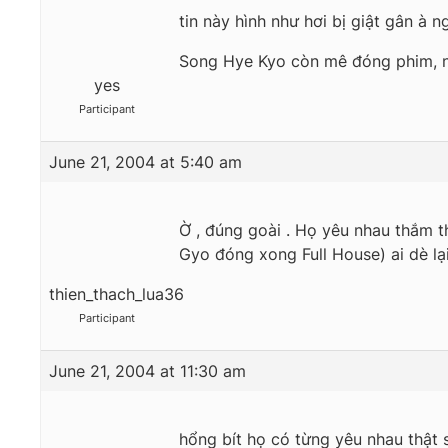
tin này hình như hơi bị giật gân à 
Song Hye Kyo còn mê đóng phim, 
yes
Participant
June 21, 2004 at 5:40 am
Ờ , đúng goài . Họ yêu nhau thắm th
Gyo đóng xong Full House) ai dè lại
thien_thach_lua36
Participant
June 21, 2004 at 11:30 am
hổng bít họ có từng yêu nhau thật s