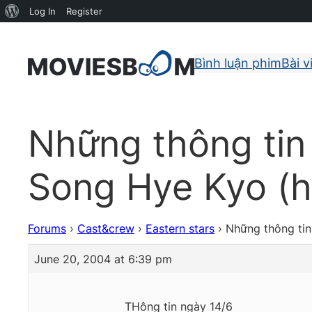
About
Log In
Register
WordPress
Bình luận phim
Bài v
Những thông tin
Song Hye Kyo (họ
Forums
›
Cast&crew
›
Eastern stars
›
Những thông tin
June 20, 2004 at 6:39 pm
THông tin ngày 14/6