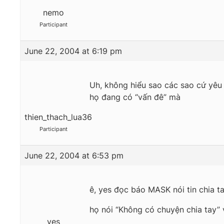
nemo
Participant
June 22, 2004 at 6:19 pm
Uh, không hiểu sao các sao cứ yêu 
họ đang có “vấn đê” mà
thien_thach_lua36
Participant
June 22, 2004 at 6:53 pm
ê, yes đọc báo MASK nói tin chia t
họ nói “Không có chuyện chia tay” 
yes