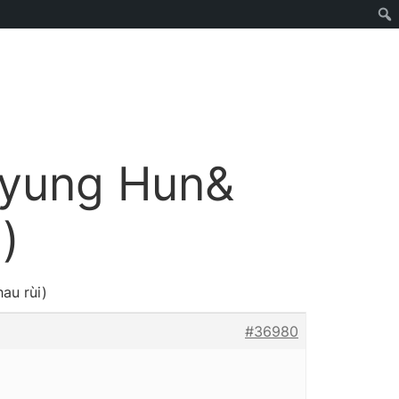
Byung Hun&
)
au rùi)
#36980