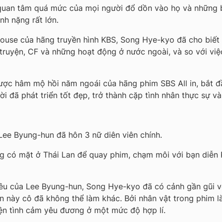
ự quan tâm quá mức của mọi người đổ dồn vào họ và những b
nh nặng rất lớn.
house của hãng truyền hình KBS, Song Hye-kyo đã cho biết 
 truyện, CF và những hoạt động ở nước ngoài, và so với việc
ược hâm mộ hồi năm ngoái của hãng phim SBS All in, bắt 
ời đã phát triển tốt đẹp, trở thành cặp tình nhân thực sự 
Lee Byung-hun đã hôn 3 nữ diên viên chính.
 có mặt ở Thái Lan để quay phim, chạm môi với bạn diễn Pi
yêu của Lee Byung-hun, Song Hye-kyo đã có cảnh gần gũi vớ
ần này cô đã không thể làm khác. Bởi nhân vật trong phim 
iện tình cảm yêu đương ở một mức độ hợp lí.