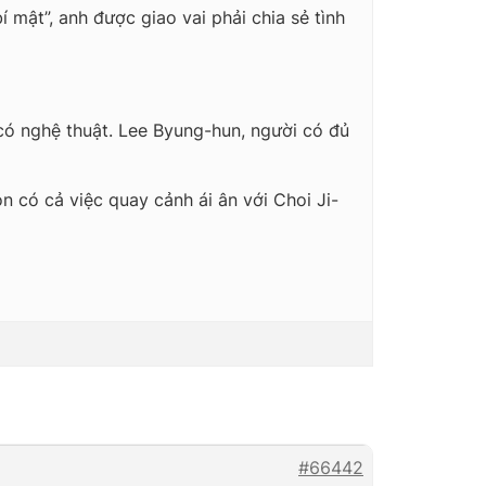
mật”, anh được giao vai phải chia sẻ tình
có nghệ thuật. Lee Byung-hun, người có đủ
n có cả việc quay cảnh ái ân với Choi Ji-
#66442