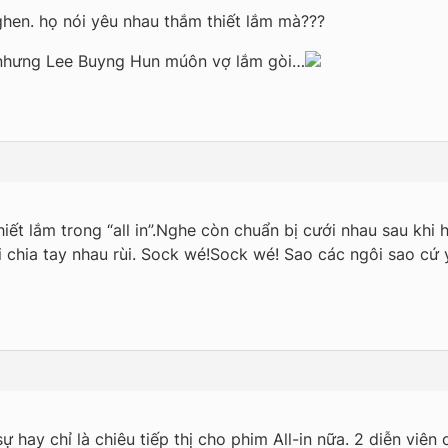
nghen. họ nói yêu nhau thắm thiết lắm mà???
nhưng Lee Buyng Hun múôn vợ lắm gòi…
iết lắm trong “all in”.Nghe còn chuẩn bị cưới nhau sau khi
 chia tay nhau rùi. Sock wé!Sock wé! Sao các ngôi sao cứ yê
ự hay chỉ là chiêu tiếp thị cho phim All-in nữa. 2 diễn viên