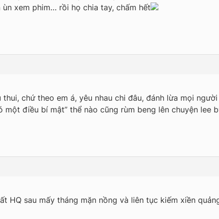
ùn ùn xem phim… rồi họ chia tay, chấm hết
 thui, chứ theo em á, yêu nhau chi đâu, đánh lừa mọi người
có một điều bí mật” thể nào cũng rùm beng lên chuyện lee 
hất HQ sau mấy tháng mặn nồng và liên tục kiếm xiền quảng 