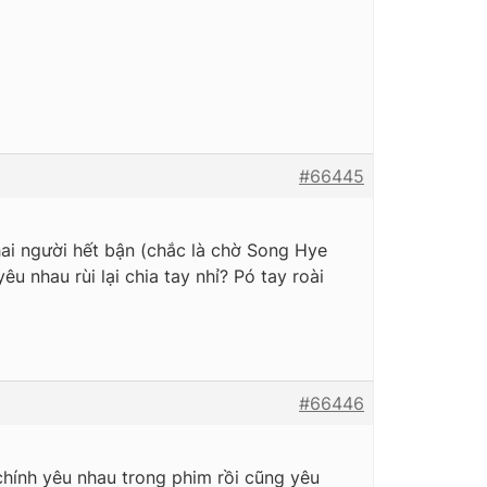
#66445
 hai người hết bận (chắc là chờ Song Hye
u nhau rùi lại chia tay nhỉ? Pó tay roài
#66446
 chính yêu nhau trong phim rồi cũng yêu