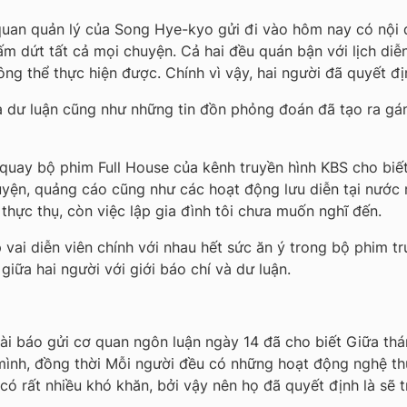
uan quản lý của Song Hye-kyo gửi đi vào hôm nay có nội d
m dứt tất cả mọi chuyện. Cả hai đều quán bận với lịch diễn
ng thể thực hiện được. Chính vì vậy, hai người đã quyết địn
 dư luận cũng như những tin đồn phỏng đoán đã tạo ra gán
ay bộ phim Full House của kênh truyền hình KBS cho biết “
uyện, quảng cáo cũng như các hoạt động lưu diễn tại nước n
 thực thụ, còn việc lập gia đình tôi chưa muốn nghĩ đến.
vai diễn viên chính với nhau hết sức ăn ý trong bộ phim truy
giữa hai người với giới báo chí và dư luận.
i báo gửi cơ quan ngôn luận ngày 14 đã cho biết Giữa th
mình, đồng thời Mỗi người đều có những hoạt động nghệ th
có rất nhiều khó khăn, bởi vậy nên họ đã quyết định là sẽ t