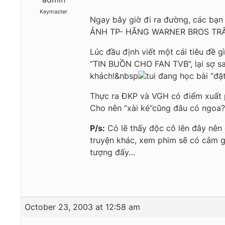
Keymaster
Ngay bây giờ đi ra đường, các bạn 
ẢNH TP- HÃNG WARNER BROS TRÂN T
Lúc đầu định viết một cái tiêu đề g
“TIN BUỒN CHO FAN TVB”, lại sợ sau
khách!&nbsp
tui đang học bài “đặt
Thực ra ĐKP và VGH có điểm xuất p
Cho nên “xài ké”cũng đâu có ngoa?
P/s:
Có lẽ thấy độc cô lên đây nên 
truyện khác, xem phim sẽ có cảm gi
tượng đấy…
October 23, 2003 at 12:58 am