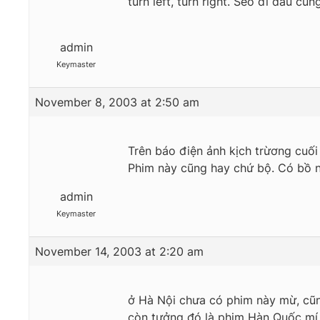
turn left, turn right. Seo đi đâu cũ
admin
Keymaster
November 8, 2003 at 2:50 am
Trên báo điện ảnh kịch trừơng cuối
Phim này cũng hay chứ bộ. Có bồ 
admin
Keymaster
November 14, 2003 at 2:20 am
ở Hà Nội chưa có phim này mừ, cũn
còn tưởng đó là phim Hàn Quốc mí 