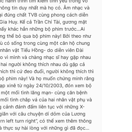
 hành trình tìm kiếm tình yêu trong vô
 thông tin duy nhất mà họ có. Âm nhạc và
oại đúng chất TVB cùng phong cách diễn
Gia Huy. Kể cả Trần Chí Tài, gương mặt
thấy khác hẳn những bộ phim trước…Ai
ông thể bỏ qua bộ phim này! Bởi theo như
ì dù có sống trong cùng một căn hộ chung
nhân vật Tiểu Hồng- do diễn viên Đài
ảo vì mình và chàng nhạc sĩ hay gặp nhau
 hai người không thích nhau dù gặp cả
hích thì cứ đeo đuổi, người không thích thì
 bộ phim này! Và họ muốn chứng minh rằng
rạp xinê từ ngày 24/10/2003, đón xem bộ
a một mối tình lãng mạn- cùng căn bệnh
, mối tình chắp vá của hai nhân vật phụ và
ng cảnh đánh đấm liên tục với những X-
ư giãn với câu chuyện dí dỏm của Lương
n left turn right”, có thể xem thêm thông
à thực sự hài lòng với những gì đã đọc…