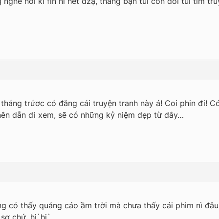
ng nghe nói kí fin nì hết dzạ, thằng bạn tui còn đòi tui tìm t
 tháng trứơc có đăng cái truyện tranh này á! Coi phin đi! C
nên dẫn đi xem, sẽ có những kỷ niệm đẹp từ đây…
g có thấy quảng cáo ầm trời mà chưa thấy cái phim nì đâu
sợ chứ, hi`hi`…