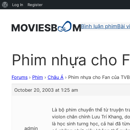
About
Log In
Register
WordPress
Bình luận phim
Bài v
Phim nhựa cho F
Forums
›
Phim
›
Châu Á
›
Phim nhựa cho Fan của TVB
October 20, 2003 at 1:25 am
Là bộ phim chuyển thể từ truyện tr
violon chân chính Lưu Trí Khang, d
là học sinh turng học, cả hai đã từ
admin