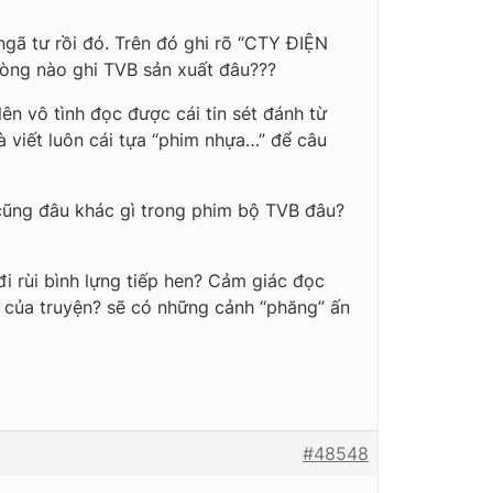
gã tư rồi đó. Trên đó ghi rõ “CTY ĐIỆN
ng nào ghi TVB sản xuất đâu???
ên vô tình đọc được cái tin sét đánh từ
à viết luôn cái tựa “phim nhựa…” để câu
cũng đâu khác gì trong phim bộ TVB đâu?
i rùi bình lựng tiếp hen? Cảm giác đọc
n của truyện? sẽ có những cảnh “phăng” ấn
#48548