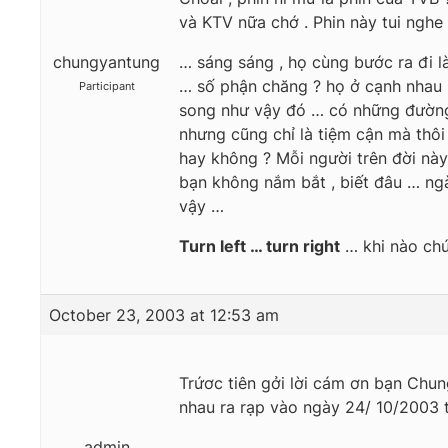
và KTV nữa chớ . Phin này tui nghe 
chungyantung
… sáng sáng , họ cùng bước ra đi l
… số phận chăng ? họ ở cạnh nhau
Participant
song như vậy đó
… có những đường
nhưng cũng chỉ là tiệm cận mà thôi
hay không ? Mỗi người trên đời này
bạn không nắm bắt , biết đâu … ngà
vậy …
Turn left … turn right
… khi nào chú
October 23, 2003 at 12:53 am
Trứơc tiên gởi lời cám ơn bạn Chu
nhau ra rạp vào ngày 24/ 10/2003 t
admin