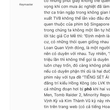
có những phút giây không thể quên 
Keymaster
vọng khi cơn mưa ác nghiệt đã làm 
thơ ca tràn ngập trong không gian
xuất TVB không thể lẫn vào đâu đư
quen thuộc của phim bộ Singapore 
trong chúng ta không một lần tự hỏ
lời tác giả Cơ Mễ thì: “Định mệnh 
cư, có những thói quen giống nhau 
Loan Quan Vịnh đóng, là một người 
nên có duyên với nhau. Tuy nhiên, 
triệu lần thì không thể gọi là duyê
luôn chạy trốn, đó càng không phả
nếu có duyên phận thì dù là hai đ
phim này với tựa đề “TIẾNG SÉT ÁI
đãng trí kiểu Hồng Kông (do LVK thể
cả những đoạn hơi bị
phô
khi hai v
Men, Tomb Raider 2, Minority Repor
Vịnh Kỳ và Kim Thành Vũ kỳ này nhé!
tin trên trang web (có cả tiếng Hoa