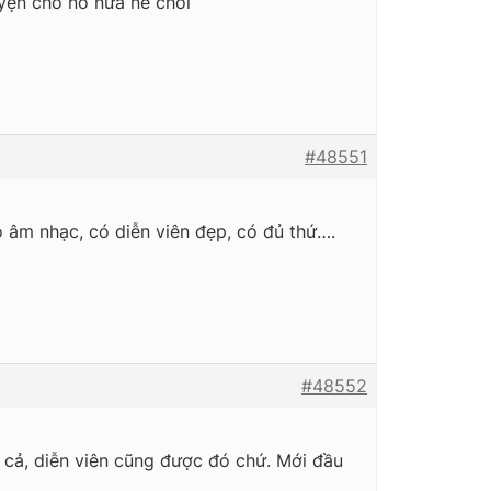
ruyện cho nó nữa nè chòi
#48551
ó âm nhạc, có diễn viên đẹp, có đủ thứ….
#48552
 cả, diễn viên cũng được đó chứ. Mới đầu