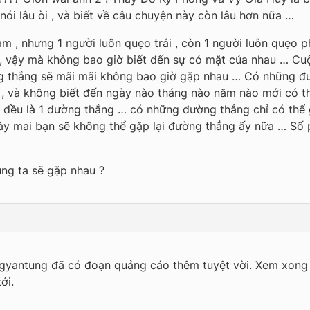
nói lâu òi , và biết về câu chuyện này còn lâu hơn nữa …
àm , nhưng 1 người luôn quẹo trái , còn 1 người luôn quẹo 
 , vậy mà không bao giờ biết đến sự có mặt của nhau … C
 thẳng sẽ mãi mãi không bao giờ gặp nhau … Có những đư
, và không biết đến ngày nào tháng nào năm nào mới có thể
 đều là 1 đường thẳng … có những đường thẳng chỉ có thể gặ
y mai bạn sẽ không thể gặp lại đường thẳng ấy nữa … Số p
ng ta sẽ gặp nhau ?
ngyantung đã có đoạn quảng cáo thêm tuyệt vời. Xem xong
ới.