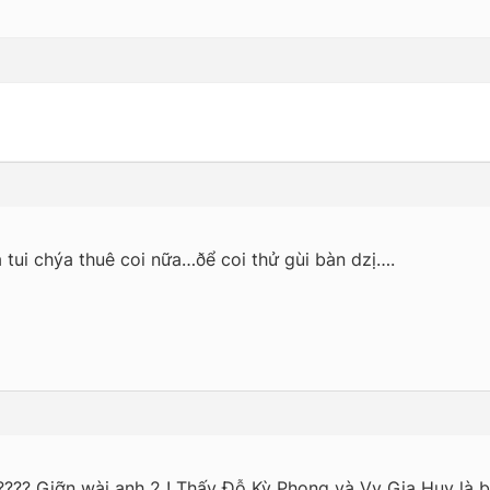
tui chýa thuê coi nữa…ðể coi thử gùi bàn dzị….
 ???? Giỡn wài anh 2 ! Thấy Đỗ Kỳ Phong và Vy Gia Huy là 