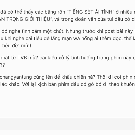
đã có thể thấy các băng rôn “TIẾNG SÉT ÁI TÌNH” ở nhiều n
RỌNG GIỚI THIỆU”, và trong đoản văn của tui đâu có dò
ì đó nghe tình cảm một chút. Nhưng trước khi post bài này l
 khi nghe cái tiêu đề lãng mạn wá hổng ai thèm đọc, thế l
 tiêu đề” mừ!)
hát từ TVB mừ? cái kiểu xử lý tình huống trong phim này 
??
changyantung cũng lên để khẩu chiến hả? Thôi đi coi phin đ
ác khác. Với lại kịch bản phim đâu có gò bó đi theo khuô