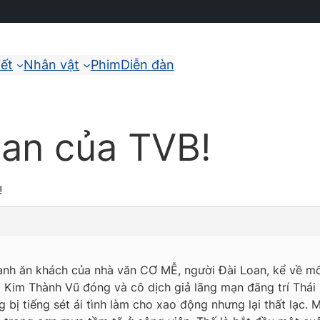
iết
Nhân vật
Phim
Diễn đàn
an của TVB!
!
anh ăn khách của nhà văn CƠ MỄ, người Đài Loan, kể về mố
o Kim Thành Vũ đóng và cô dịch giả lãng mạn đãng trí Thái
ng bị tiếng sét ái tình làm cho xao động nhưng lại thất lạc.