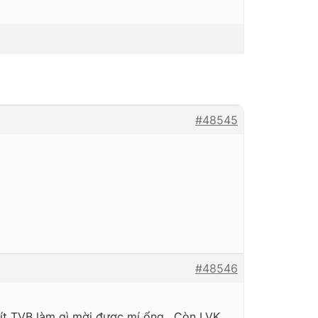
#48545
#48546
bít TVB làm gì mời được mí ổng . Còn LVK