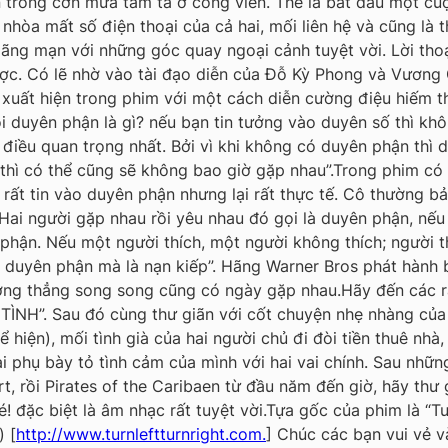
trong cơn mưa tầm tã ở công viên. Thế là bắt đầu một cuộc
nhòa mất số điện thoại của cả hai, mối liên hệ và cũng là
 lãng mạn với những góc quay ngoại cảnh tuyệt vời. Lời th
ợc. Có lẽ nhờ vào tài đạo diễn của Đỗ Kỳ Phong và Vương 
xuất hiện trong phim với một cách diễn cường điệu hiếm 
i duyên phận là gì? nếu bạn tin tưởng vào duyên số thì kh
là điều quan trọng nhất. Bởi vì khi không có duyên phận th
thì có thể cũng sẽ không bao giờ gặp nhau”.Trong phim có 
rất tin vào duyên phận nhưng lại rất thực tế. Cô thường b
“Hai người gặp nhau rồi yêu nhau đó gọi là duyên phận, nếu
n phận. Nếu một người thích, một người không thích; người t
i duyên phận mà là nạn kiếp”. Hãng Warner Bros phát hành
ường thẳng song song cũng có ngày gặp nhau.Hãy đến các 
 TÌNH”. Sau đó cùng thư giãn với cốt chuyện nhẹ nhàng củ
 hiện), mối tình già của hai người chủ đi đòi tiền thuê nhà
ai phụ bày tỏ tình cảm của mình với hai vai chính. Sau nhữ
t, rồi Pirates of the Caribaen từ đầu năm đến giờ, hãy th
 đặc biệt là âm nhạc rất tuyệt vời.Tựa gốc của phim là “Tur
) [
http://www.turnleftturnright.com.
] Chúc các bạn vui vẻ v