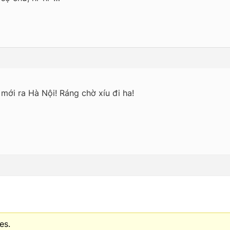
mới ra Hà Nội! Ráng chờ xíu đi ha!
es.