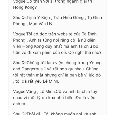
Vogue:Cô thân với ai trong ngành giải trí
Hong Kong?
Shu Qi:Trịnh Y Kiện , Trần Hiểu Đông , Tạ Đình
Phong , Mạc Văn Uý…
Vogue:Tôi có đọc trên website của Tạ Đình
Phong . Anh ta từng nói rằng cô là nữ diễn
viên Hong Kong duy nhất mà anh ta chịu bỏ
tiền vé đí xem phim của cô. Cô nghĩ thế nào?
Shu Qi:Chúng tôi làm việc chung trong Young
and Dangerous 1 và rất hợp gu nhau. Chúng
tôi rất thân mật nhưng chỉ là bạn bè vì lúc đó
, tôi đã rất yêu Lê Minh.
Vogue:Vâng , Lê Minh.Cô và anh ta chia tay
nhau vì một lý do khá phổ biến .Đó là việc
anh ta…
Shu Qi:Thôi đi . Tôi không muốn nói về anh