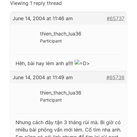
Viewing 1 reply thread
June 14, 2004 at 11:46 am
#65737
thien_thach_lua36
Participant
Hêh, bài hay lém anh ạ!!!!
>
June 14, 2004 at 11:49 am
#65738
thien_thach_lua36
Participant
Nhưng cách đây tận 3 tháng rùi mà. Bi giờ có
nhiều bài phỏng vấn mới lém. Cố tìm nha anh.
Em cũng có cái link nhưng để tìm lại rùi psst