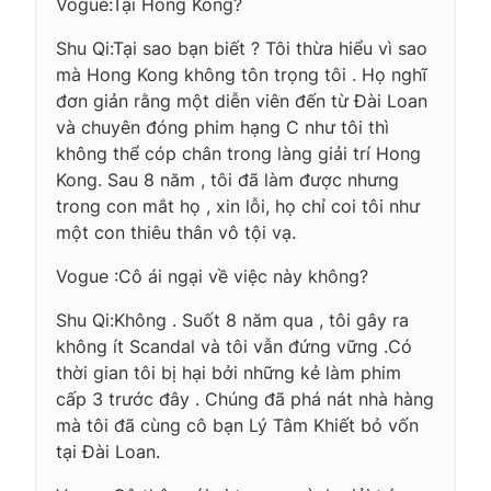
Vogue:Tại Hong Kong?
Shu Qi:Tại sao bạn biết ? Tôi thừa hiểu vì sao
mà Hong Kong không tôn trọng tôi . Họ nghĩ
đơn giản rằng một diễn viên đến từ Đài Loan
và chuyên đóng phim hạng C như tôi thì
không thể cóp chân trong làng giải trí Hong
Kong. Sau 8 năm , tôi đã làm được nhưng
trong con mắt họ , xin lỗi, họ chỉ coi tôi như
một con thiêu thân vô tội vạ.
Vogue :Cô ái ngại về việc này không?
Shu Qi:Không . Suốt 8 năm qua , tôi gây ra
không ít Scandal và tôi vẫn đứng vững .Có
thời gian tôi bị hại bởi những kẻ làm phim
cấp 3 trước đây . Chúng đã phá nát nhà hàng
mà tôi đã cùng cô bạn Lý Tâm Khiết bỏ vốn
tại Đài Loan.