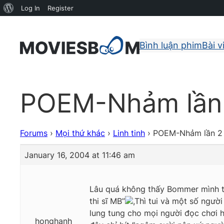
About
Log In
Register
WordPress
Bình luận phim
Bài v
POEM-Nhảm lần 2
Forums
›
Mọi thứ khác
›
Linh tinh
›
POEM-Nhảm lần 2 …
January 16, 2004 at 11:46 am
Lâu quá không thấy Bommer mình thơ 
thi sĩ MB”
,Thì tui và một số ngườ
lung tung cho mọi người đọc chơi 
honghanh