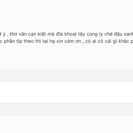
ết ý , thơ văn cạn kiệt mà đĩa khoai tây cùng ly chè đậu xan
hần típ theo thì tại hạ xin cám ơn , có ai có cái gì khác 