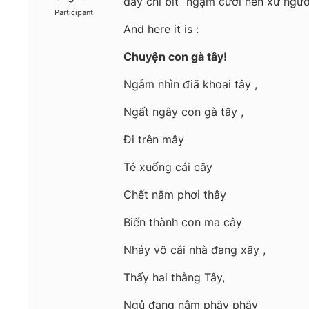
đây chỉ bít “ngậm cười nên xứ người
Participant
And here it is :
Chuyện con gà tây!
Ngắm nhìn điã khoai tây ,
Ngất ngây con gà tây ,
Đi trên mây
Té xuống cái cây
Chết nằm phơi thây
Biến thành con ma cây
Nhảy vô cái nhà đang xây ,
Thấy hai thằng Tây,
Ngủ đang nằm phây phây