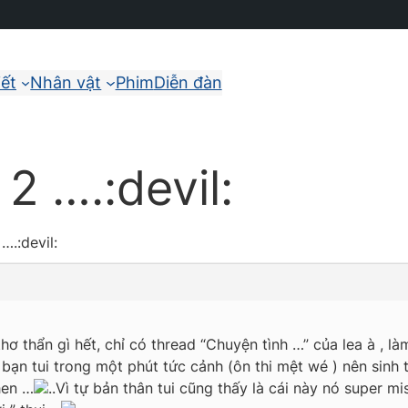
iết
Nhân vật
Phim
Diễn đàn
 ….:devil:
.:devil:
thẩn gì hết, chỉ có thread “Chuyện tình …” của lea à , làm 
i bạn tui trong một phút tức cảnh (ôn thi mệt wé ) nên sinh
hen …
..Vì tự bản thân tui cũng thấy là cái này nó super mi