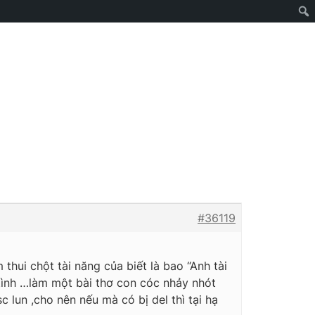
#36119
thui chột tài năng của biết là bao “Anh tài
 tình …làm một bài thơ con cóc nhảy nhót
sc lun ,cho nên nếu mà có bị del thì tại hạ