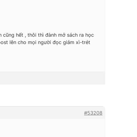
h cũng hết , thôi thì đành mở sách ra học
post lên cho mọi người đọc giảm xì-trét
#53208