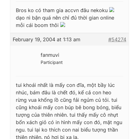
Bros ko có tham gia accvn đâu nekoku
dạo nì bận quá nên chỉ đủ thời gian online
mỗi cái boom thôi
February 19, 2004 at 1:13 am
#54274
fanmuvi
Participant
tui khoái nhất là mấy con đĩa, một bầy lúc
nhúc, bám đâu là chết đó, kể cả con heo
rừng vua khổng lồ cũng fải ngủm củ tỏi. tui
cũng khoái mấy con búp bê bong bóng, biểu
tượng của thiên nhiên. tui thấy mấy cô nhựt
bổn xách giỏ có in hình mấy con đó, mặt ngu
ngu. tui lại ko thích con nai biểu tượng thần
thiên nhiên. nó hơi bị xa lạ.