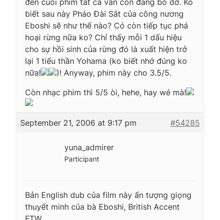
đến cuối phim tất cả vẫn còn đang bỏ dở. Ko
biết sau này Pháo Đài Sắt của công nương
Eboshi sẽ như thế nào? Có còn tiếp tục phá
hoại rừng nữa ko? Chỉ thấy mỗi 1 dấu hiệu
cho sự hồi sinh của rừng đó là xuất hiện trở
lại 1 tiểu thần Yohama (ko biết nhớ đúng ko
nữa!
)! Anyway, phim này cho 3.5/5.
Còn nhạc phim thì 5/5 òi, hehe, hay wé mà!
September 21, 2006 at 9:17 pm
#54285
yuna_admirer
Participant
Bản English dub của film này ấn tượng giọng
thuyết minh của bà Eboshi, British Accent
FTW