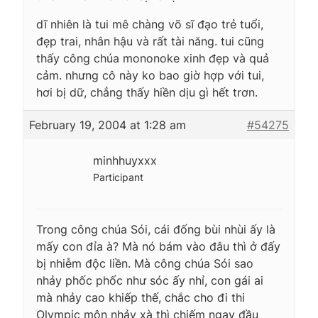
dĩ nhiên là tui mê chàng võ sĩ đạo trẻ tuổi,
đẹp trai, nhân hậu và rất tài năng. tui cũng
thấy công chúa mononoke xinh đẹp và quả
cảm. nhưng cô này ko bao giờ hợp với tui,
hơi bị dữ, chẳng thấy hiền dịu gì hết trơn.
February 19, 2004 at 1:28 am
#54275
minhhuyxxx
Participant
Trong công chúa Sói, cái đống bùi nhùi ấy là
mấy con đỉa à? Mà nó bám vào đâu thì ở đấy
bị nhiễm độc liền. Mà công chúa Sói sao
nhảy phốc phốc như sóc ấy nhỉ, con gái ai
mà nhảy cao khiếp thế, chắc cho đi thi
Olympic môn nhảy xà thì chiếm ngay đầu