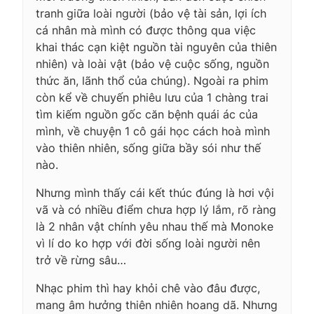
tranh giữa loài người (bảo vệ tài sản, lợi ích
cá nhân mà mình có được thông qua việc
khai thác cạn kiệt nguồn tài nguyên của thiên
nhiên) và loài vật (bảo vệ cuộc sống, nguồn
thức ăn, lãnh thổ của chúng). Ngoài ra phim
còn kể về chuyến phiêu lưu của 1 chàng trai
tìm kiếm nguồn gốc căn bệnh quái ác của
mình, về chuyện 1 cô gái học cách hoà mình
vào thiên nhiên, sống giữa bầy sói như thế
nào.
Nhưng mình thấy cái kết thúc đúng là hơi vội
vã và có nhiều điểm chưa hợp lý lắm, rõ ràng
là 2 nhân vật chính yêu nhau thế mà Monoke
vì lí do ko hợp với đời sống loài người nên
trở về rừng sâu…
Nhạc phim thì hay khỏi chê vào đâu được,
mang âm hưởng thiên nhiên hoang dã. Nhưng