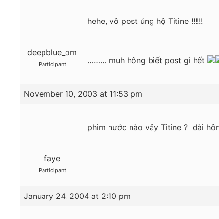
hehe, vô post ủng hộ Titine !!!!!!
deepblue_om
……… muh hông biết post gì hết
Participant
November 10, 2003 at 11:53 pm
phim nước nào vậy Titine ? dài hô
faye
Participant
January 24, 2004 at 2:10 pm