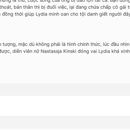
những lá thư, cuộc sống của ông bị đảo lộn tất cả. Bạn đồn
thoát, bản thân thì bị đuổi việc, lại đang chứa chấp cô gái 
 đồng thời giúp Lydia minh oan cho tội danh giết người đâ
 tượng, mặc dù không phải là hình chính thức, lúc đầu nhìn 
ược, diễn viên nữ
Nastassja Kinski
đóng vai Lydia khá xinh