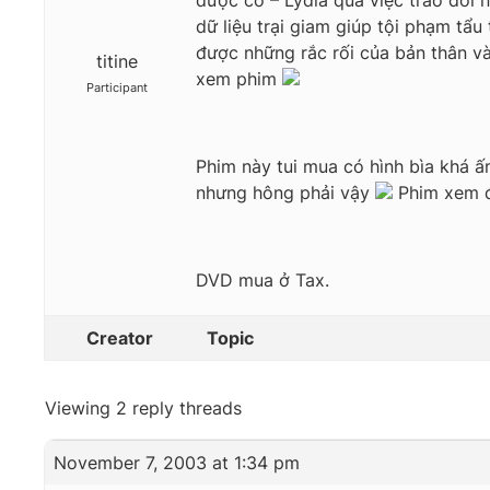
được cô – Lydia qua việc trao đổi 
dữ liệu trại giam giúp tội phạm tẩu 
được những rắc rối của bản thân và
titine
xem phim
Participant
Phim này tui mua có hình bìa khá ấn
nhưng hông phải vậy
Phim xem đ
DVD mua ở Tax.
Creator
Topic
Viewing 2 reply threads
November 7, 2003 at 1:34 pm