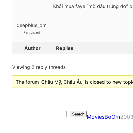
Khỏi mua faye “mò đâu trúng đó” ơ
deepblue_om
Participant
Author
Replies
Viewing 2 reply threads
The forum ‘Châu Mỹ, Châu Âu’ is closed to new topic
Search
Search
MoviesBoOm
2003