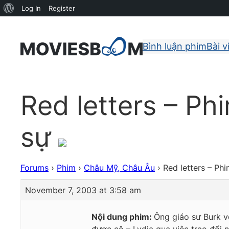
About
Log In
Register
WordPress
Bình luận phim
Bài v
Red letters – Ph
sự
Forums
›
Phim
›
Châu Mỹ, Châu Âu
›
Red letters – Phi
November 7, 2003 at 3:58 am
Nội dung phim:
Ông giáo sư Burk vô