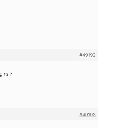
#49192
g ta ?
#49193