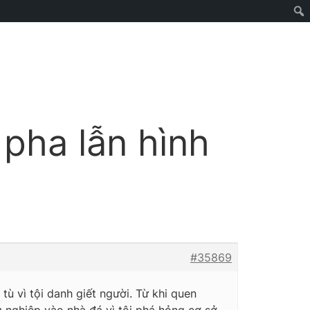
 pha lẫn hình
#35869
ù vì tội danh giết người. Từ khi quen