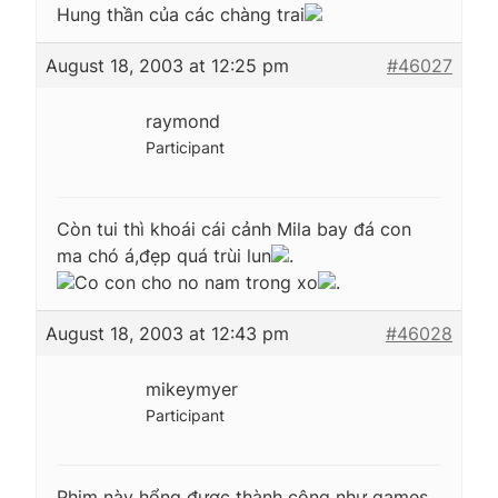
Hung thần của các chàng trai
August 18, 2003 at 12:25 pm
#46027
raymond
Participant
Còn tui thì khoái cái cảnh Mila bay đá con
ma chó á,đẹp quá trùi lun
.
Co con cho no nam trong xo
.
August 18, 2003 at 12:43 pm
#46028
mikeymyer
Participant
Phim này hổng đựơc thành công như games,