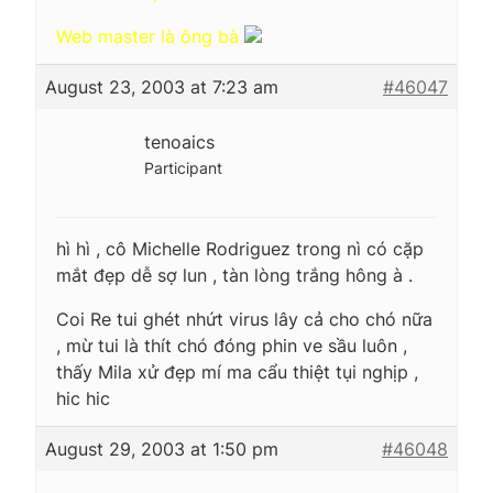
Web master là ông bà
August 23, 2003 at 7:23 am
#46047
tenoaics
Participant
hì hì , cô Michelle Rodriguez trong nì có cặp
mắt đẹp dễ sợ lun , tàn lòng trắng hông à .
Coi Re tui ghét nhứt virus lây cả cho chó nữa
, mừ tui là thít chó đóng phin ve sầu luôn ,
thấy Mila xử đẹp mí ma cẩu thiệt tụi nghịp ,
hic hic
August 29, 2003 at 1:50 pm
#46048