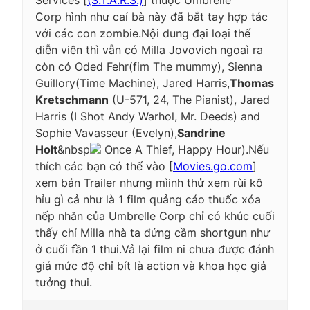
Corp hình như caí bà này đã bắt tay hợp tác
với các con zombie.Nội dung đại loại thế
diễn viên thì vẫn có Milla Jovovich ngoaì ra
còn có Oded Fehr(fim The mummy), Sienna
Guillory(
Time Machine)
, Jared Harris,
Thomas
Kretschmann
(U-571, 24, The Pianist), Jared
Harris (I Shot Andy Warhol, Mr. Deeds) and
Sophie Vavasseur (Evelyn),
Sandrine
Holt
&nbsp
Once A Thief, Happy Hour).
Nếu
thích các bạn có thể vào [
Movies.go.com
]
xem bản Trailer nhưng mìinh thử xem rùi kô
hỉu gì cả như là 1 film quảng cáo thuốc xóa
nếp nhăn của Umbrelle Corp chỉ có khúc cuối
thấy chỉ Milla nhà ta đứng cầm shortgun như
ở cuối fần 1 thui.Vả lại film ni chưa được đánh
giá mức độ chỉ bít là action và khoa học giả
tưởng thui.