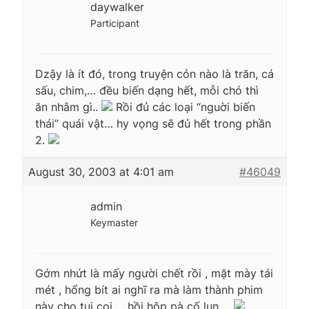
daywalker
Participant
Dzậy là ít đó, trong truyện cỏn nào là trăn, cá
sấu, chim,… đều biến dạng hết, mỗi chó thì
ăn nhằm gì..
Rồi đủ các loại “nguời biến
thái” quái vật… hy vọng sẽ đủ hết trong phần
2.
August 30, 2003 at 4:01 am
#46049
admin
Keymaster
Gớm nhứt là mấy người chết rồi , mặt mày tái
mét , hổng bít ai nghĩ ra mà làm thành phim
này cho tui coi ….hồi hộp pà cố lun ….