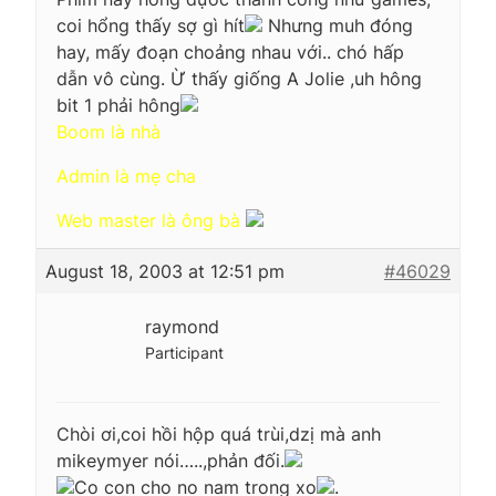
coi hổng thấy sợ gì hít
Nhưng muh đóng
hay, mấy đoạn choảng nhau với.. chó hấp
dẫn vô cùng. Ừ thấy giống A Jolie ,uh hông
bit 1 phải hông
Boom là nhà
Admin là mẹ cha
Web master là ông bà
August 18, 2003 at 12:51 pm
#46029
raymond
Participant
Chòi ơi,coi hồi hộp quá trùi,dzị mà anh
mikeymyer nói…..,phản đối.
Co con cho no nam trong xo
.