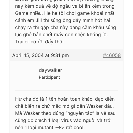
này kém quá về độ ngầu và bí ẩn kém trong
Game nhiều. He he tôi chơi game khoái nhất
cảnh em Jill thì súng ống đầy mình hớt hải
chạy ra thì gặp cha này đang cầm khẩu súng
lục ghẻ bắn chết mấy con nhện khổng lồ.
Trailer có rồi đấy thôi
April 15, 2004 at 9:31 pm
#46058
daywalker
Participant
Hừ cha đó là 1 tên hoàn toàn khác, đạo diễn
chế biến ra chứ mắc mớ gì đến Wesker đâu.
Mà Wesker theo đúng “nguyên tác” là về sau
cũng đc chích 1 loại virus vào nguời và trở
nên 1 loại mutant —->> rất cool.