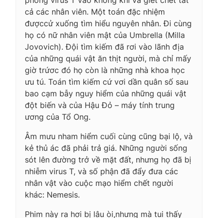
cả các nhân viên. Một toán đặc nhiệm
đượccử xuống tìm hiểu nguyên nhân. Đi cùng
họ có nữ nhân viên mật của Umbrella (Milla
Jovovich). Đội tìm kiếm đã rơi vào lãnh địa
của những quái vật ăn thịt người, mà chỉ mấy
giờ trứơc đó họ còn là những nhà khoa học
ưu tú. Toán tìm kiếm cứ vơi dần quân số sau
bao cạm bẫy nguy hiểm của những quái vật
đột biến và của Hậu Đỏ – máy tính trung
ương của Tổ Ong.
Âm mưu nham hiểm cuối cùng cũng bại lộ, và
kẻ thủ ác đã phải trả giá. Những người sống
sót lên đường trở về mặt đất, nhưng họ đã bị
nhiễm virus T, và số phận đã đẩy đưa các
nhân vật vào cuộc mạo hiểm chết người
khác: Nemesis.
Phim này ra hơi bị lâu òi,nhưng mà tui thấy