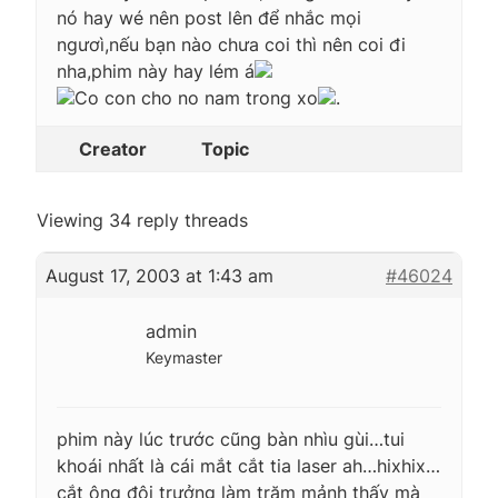
nó hay wé nên post lên để nhắc mọi
ngươì,nếu bạn nào chưa coi thì nên coi đi
nha,phim này hay lém á
Co con cho no nam trong xo
.
Creator
Topic
Viewing 34 reply threads
August 17, 2003 at 1:43 am
#46024
admin
Keymaster
phim này lúc trước cũng bàn nhìu gùi…tui
khoái nhất là cái mắt cắt tia laser ah…hixhix…
cắt ông đội trưởng làm trăm mảnh thấy mà