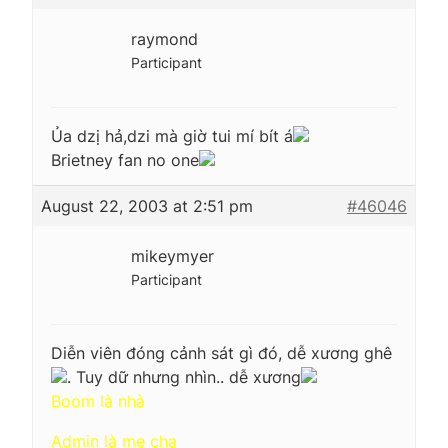
raymond
Participant
Ủa dzị hả,dzi mà giờ tui mí bít á
Brietney fan no one
August 22, 2003 at 2:51 pm
#46046
mikeymyer
Participant
Diễn viên đóng cảnh sát gì đó, dễ xương ghê
. Tuy dữ nhưng nhìn.. dễ xương
Boom là nhà
Admin là mẹ cha