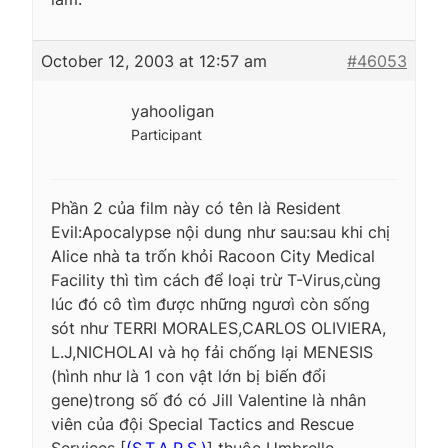
October 12, 2003 at 12:57 am
#46053
yahooligan
Participant
Phần 2 của film này có tên là Resident
Evil:Apocalypse nội dung như sau:sau khi chị
Alice nhà ta trốn khỏi Racoon City Medical
Facility thì tìm cách để loại trừ T-Virus,cùng
lúc đó cô tìm được những ngươì còn sống
sót như TERRI MORALES,CARLOS OLIVIERA,
L.J,NICHOLAI và họ fải chống lại MENESIS
(hình như là 1 con vật lớn bị biến đổi
gene)trong số đó có Jill Valentine là nhân
viên của đội Special Tactics and Rescue
Services [
(S.T.A.R.S.)
] thuộc Umbrelle