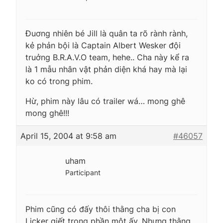
Đuơng nhiên bé Jill là quân ta rõ rành rành,
kẻ phản bội là Captain Albert Wesker đội
truởng B.R.A.V.O team, hehe.. Cha này kể ra
là 1 mẫu nhân vật phản diện khá hay mà lại
ko có trong phim.
Hừ, phim này lâu có trailer wá… mong ghê
mong ghê!!!
April 15, 2004 at 9:58 am
#46057
uham
Participant
Phim cũng có đấy thôi thằng cha bị con
Licker giết trong phần một ấy. Nhưng thằng