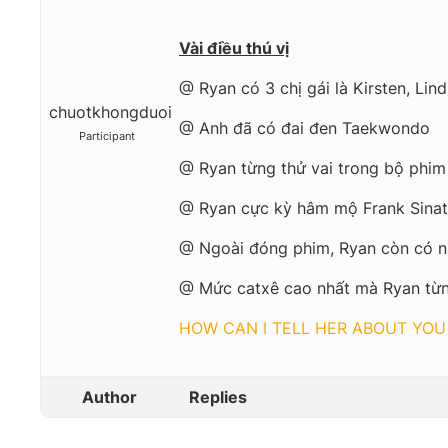
Vài điều thú vị
@ Ryan có 3 chị gái là Kirsten, Lin
chuotkhongduoi
@ Anh đã có đai đen Taekwondo
Participant
@ Ryan từng thử vai trong bộ phim 
@ Ryan cực kỳ hâm mộ Frank Sinat
@ Ngoài đóng phim, Ryan còn có nhi
@ Mức catxê cao nhất mà Ryan từn
HOW CAN I TELL HER ABOUT YOU
Author
Replies