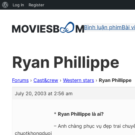
About
Log In
Register
WordPress
Bình luận phim
Bài v
Ryan Phillippe
Forums
›
Cast&crew
›
Western stars
›
Ryan Phillippe
July 20, 2003 at 2:56 am
*
Ryan Phillippe là ai?
– Anh chàng phục vụ đẹp trai chuy
chuotkhongduoi