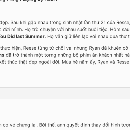
 đẹp. Sau khi gặp nhau trong sinh nhật lần thứ 21 của Ress
c đời mình. Họ trò chuyện với nhau suốt buổi tiệc. Hôm sau
ou Did last Summer
. Họ vẫn giữ liên lạc với nhau qua thư t
hực hiện, Reese từng từ chối vai nhưng Ryan đã khuên cô n
ns
đã trở thành một torng những bộ phim ăn khách nhất nă
ết thúc thật đẹp ngoài đời. Mùa hè năm ấy, Ryan và Resse 
n có vẻ chựng lại. Bởi thế, anh quyết định thay đổi hình t