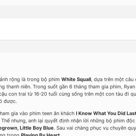
 ảnh rộng là trong bộ phim
White Squall
, dựa trên một câu 
ng thanh niên. Trong suốt gần 6 tháng tham gia phim, Ryan
cậu con trai từ 16-20 tuổi cùng sống trên một con tàu đi q
có được
.
 tham gia vào phim teen ăn khách
I Know What You Did La
 Thế nhưng, anh lại quyết định nhận lời những bộ phim độc 
grown, Little Boy Blue
. Sau vai chàng phục vụ chuyên qu
ợng trong
Playing By Heart