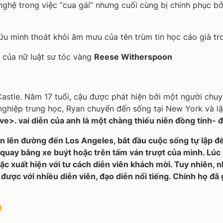
 nghệ trong việc “cua gái” nhưng cuối cùng bị chinh phục b
cứu mình thoát khỏi âm mưu của tên trùm tin học cáo già t
g của
nữ luật sư tóc vàng
Reese Witherspoon
astle. Năm 17 tuổi, cậu được phát hiện bởi một người chu
nghiệp trung học, Ryan chuyển đến sống tại New York và lậ
ive
>
. vai diễn của anh là một chàng thiếu niên đồng tính- 
an lên đường đến Los Angeles, bắt đầu cuộc sống tự lập để
quay bằng xe buýt hoặc trên tấm ván trượt của mình. Lúc 
c xuất hiện với tư cách diễn viên khách mời. Tuy nhiên, n
được với nhiều diễn viên, đạo diễn nổi tiếng. Chính họ đã
U