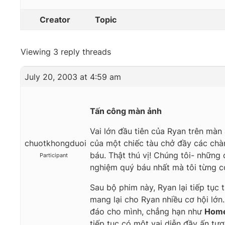
Creator
Topic
Viewing 3 reply threads
July 20, 2003 at 4:59 am
Tấn công màn ảnh
Vai lớn đầu tiên của Ryan trên màn
chuotkhongduoi
của một chiếc tàu chở đầy các chà
báu.
Thật thú vị! Chúng tôi- những 
Participant
nghiệm quý báu nhất mà tôi từng 
Sau bộ phim này, Ryan lại tiếp tục
mang lại cho Ryan nhiều cơ hội lớn.
đáo cho mình, chẳng hạn như
Home
tiếp tục có một vai diễn đầy ấn tư