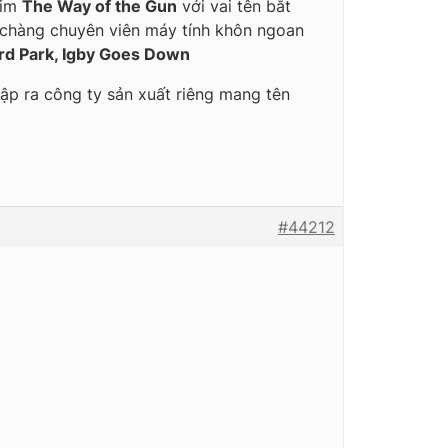
him
The Way of the Gun
với vai tên bắt
i chàng chuyên viên máy tính khôn ngoan
rd Park, Igby Goes Down
lập ra công ty sản xuất riêng mang tên
#44212