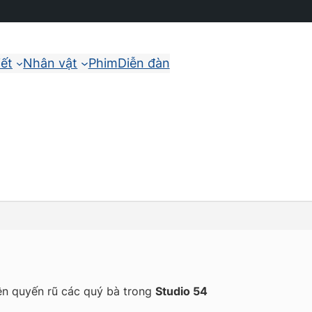
iết
Nhân vật
Phim
Diễn đàn
ên quyến rũ các quý bà trong
Studio 54