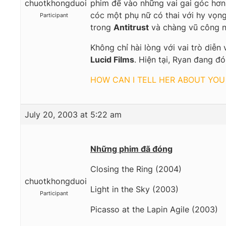
chuotkhongduoi
phim để vào những vai gai góc hơn
cóc một phụ nữ có thai với hy vọng
Participant
trong
Antitrust
và chàng vũ công 
Không chỉ hài lòng với vai trò diễ
Lucid Films
. Hiện tại, Ryan đang đ
HOW CAN I TELL HER ABOUT YOU
July 20, 2003 at 5:22 am
Những phim đã đóng
Closing the Ring (2004)
chuotkhongduoi
Light in the Sky (2003)
Participant
Picasso at the Lapin Agile (2003)