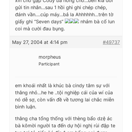
xin cho gặp Cody bả hổng cho…bên kia đòi
gửi tin nhắn…sau 1 hồi ghi ghi chép chép,
đánh vần….cúp máy…bả la Ahhhhhh…trên tờ
giấy ghi “Seven days”
nhảm bà cố lun
coi mà cười đau bụng.
May 27, 2004 at 4:14 pm
#49737
morpheus
Participant
em khoái nhất là khúc bà cindy tâm sự với
thằng nhỏ…he he ..tội nghiệp cái của wí của
nó dễ sợ, còn vấn đề về tương lai chắc miễn
bình luận.
thằng cha tổng thống với thèng bẩo dzệ ác
bà kômời người ta đến dự hội nghị rùi đập te