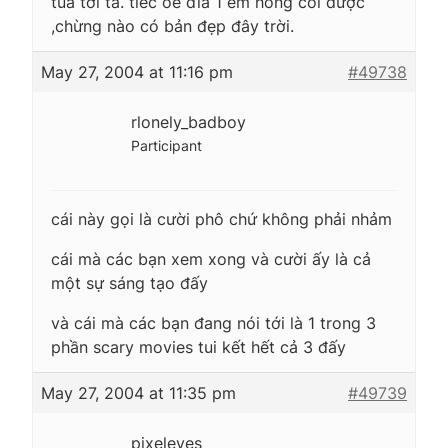
tua tơi tả. tiếc öé đỉa 1 em hổng coi được
,chừng nào có bản đẹp đây trời.
May 27, 2004 at 11:16 pm
#49738
rlonely_badboy
Participant
cái này gọi là cười phô chứ không phải nhảm
cái mà các bạn xem xong và cười ấy là cả
một sự sáng tạo đấy
và cái mà các bạn đang nói tới là 1 trong 3
phần scary movies tui kết hết cả 3 đấy
May 27, 2004 at 11:35 pm
#49739
pixeleyes