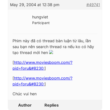
May 29, 2004 at 12:38 pm
#49741
hungviet
Participant
Phim này đã có thread bàn luận từ lâu, lần
sau bạn nên search thread ra nếu ko có hãy
tạo thread mới hen
[
http://www.moviesboom.com/?
pid=foru&#8230;
]
[
http://www.moviesboom.com/?
pid=foru&#8230;
]
Chúc vui hen
Author
Replies