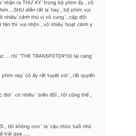
cơ`nhận ra THƯ KY`trong bộ phim ấy , cô
him …SHU diễn rất la`hay , bộ phim vui
t nhiêu`cảnh thú vị vô cung`, cặp đôi
ên thi`vui nhộn , vó nhiêu`hoạt cảnh y
hục … rôi`”THE TRANSPOTER”tôi lại cang`
him nay`cô ấy rất tuyệt vơi`, rất quyến
 đơi` có nhiêu` biến đổi , tôi cũng thế ,
ổi , tôi không con` la`cậu nhóc tuổi nhỏ
 trải qua …..