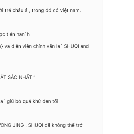
i trẻ châu á , trong đó có việt nam.
ợc tién han`h
 va diễn viên chính vãn la` SHUQI and
UẤT SẮC NHẤT “
a` giũ bỏ quá khứ đen tối
a WONG JING , SHUQI đã không thể trở