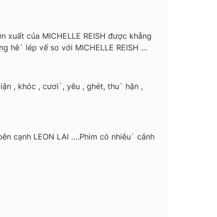
iễn xuất của MICHELLE REISH được khẳng
ông hê` lép vế so với MICHELLE REISH …
 , khóc , cươi`, yêu , ghét, thu` hận ,
m bên cạnh LEON LAI ….Phim có nhiêu` cảnh