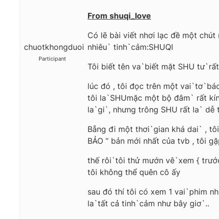
From shuqi_love
Có lẽ bài viết nhơi lạc đề một chú
chuotkhongduoi
nhiêu` tinh`cảm:SHUQI
Participant
Tôi biết tên va`biết mặt SHU tư`rất
lúc đó , tôi đọc trên một vai`tơ`b
tôi la`SHUmặc một bộ đâm` rất kín 
la`gi`, nhưng trông SHU rất la` dễ 
Bẵng đi một thơi`gian khá dai` , 
BẢO ” bản mới nhất của tvb , tôi g
thế rôi`tôi thử mướn vê`xem { trướ
tôi không thể quên cô ấy
sau đó thí tôi có xem 1 vai`phim
la`tất cả tinh`cảm như bây giơ`..