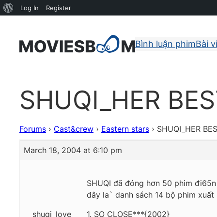
About
Log In
Register
WordPress
Bình luận phim
Bài v
SHUQI_HER BES
Forums
›
Cast&crew
›
Eastern stars
›
SHUQI_HER BES
March 18, 2004 at 6:10 pm
SHUQI đã đóng hơn 50 phim đi65n ả
đây la` danh sách 14 bộ phim xuất
shuqi_love
1. SO CLOSE***{2002}