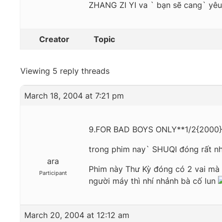
ZHANG ZI YI va ` bạn sẽ cang` yê
Creator
Topic
Viewing 5 reply threads
March 18, 2004 at 7:21 pm
9.FOR BAD BOYS ONLY**1/2{2000}
trong phim nay` SHUQI đóng rất nhiê
ara
Phim này Thư Kỳ đóng có 2 vai mà s
Participant
người máy thì nhí nhảnh bà cố lun
March 20, 2004 at 12:12 am