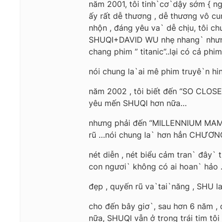
năm 2001, tôi tinh`cơ`dậy sớm { n
ấy rất dễ thương , dễ thương vô c
nhộn , đáng yêu va` dễ chịu, tôi c
SHUQI+DAVID WU nhẹ nhang` nhưng r
chang phim ” titanic”..lại có cả p
nói chung la`ai mê phim truyê`n h
năm 2002 , tôi biết đến “SO CLOSE
yêu mến SHUQI hơn nữa…
nhưng phải đến “MILLENNIUM MAMBO”
rũ …nói chung la` hơn hẳn CHƯƠN
nét diễn , nét biểu cảm tran` đây` 
con ngươi` không có ai hoan` hảo 
đẹp , quyến rũ va`tai`năng , SHU l
cho đến bây giơ`, sau hơn 6 năm , q
nữa, SHUQI vẫn ở trong trái tim tôi