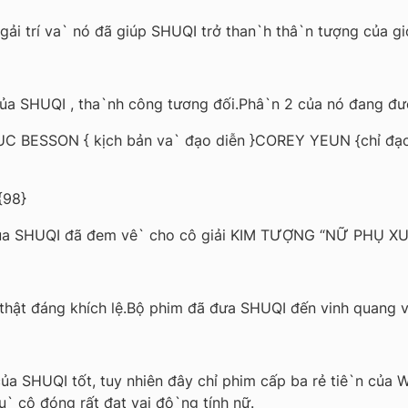
ải trí va` nó đã giúp SHUQI trở than`h thâ`n tượng của giớ
của SHUQI , tha`nh công tương đối.Phâ`n 2 của nó đang đư
LUC BESSON { kịch bản va` đạo diễn }COREY YEUN {chỉ đạo}
{98}
của SHUQI đã đem vê` cho cô giải KIM TƯỢNG “NỮ PHỤ X
 thật đáng khích lệ.Bộ phim đã đưa SHUQI đến vinh quang v
của SHUQI tốt, tuy nhiên đây chỉ phim cấp ba rẻ tiê`n củ
u` cô đóng rất đạt vai đô`ng tính nữ.