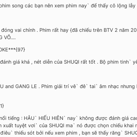
 phim song các bạn nên xem phim nay` để thấy cô lộng lẫy ,
 đóng vai chính . Phim rất hay {đã chiếu trên BTV 2 năm 2
G VÕ….
OKE***{97}
 giá khá , nét diễn của SHUQI rất tốt . Bộ phim tinh` yêu
 and GANG LE . Phim giải trí vê` đê` tai` âm nhạc nhưng l
1}
nổi tiếng : HÂU` HIẾU HIÊN` nay` không được đánh giá ca
ễn xuất tuyệt vơi` của SHUQI ma` nó được chọn chiếu kha
 điêu` thiếu sót bởi nếu xem phim , bạn sẽ thấy răng` S