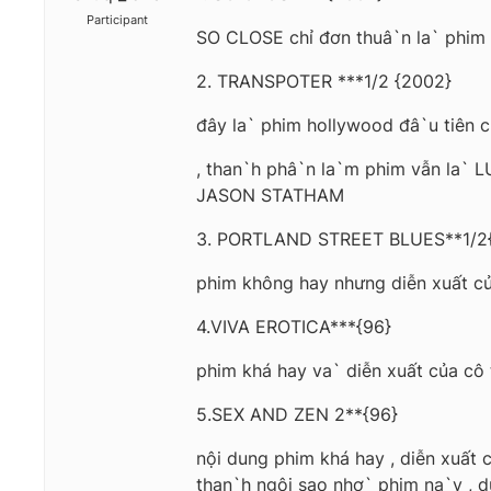
Participant
SO CLOSE chỉ đơn thuâ`n la` phim g
2. TRANSPOTER ***1/2 {2002}
đây la` phim hollywood đâ`u tiên 
, than`h phâ`n la`m phim vẫn la` 
JASON STATHAM
3. PORTLAND STREET BLUES**1/2
phim không hay nhưng diễn xuất 
4.VIVA EROTICA***{96}
phim khá hay va` diễn xuất của cô
5.SEX AND ZEN 2**{96}
nội dung phim khá hay , diễn xuất 
than`h ngôi sao nhơ` phim na`y , d