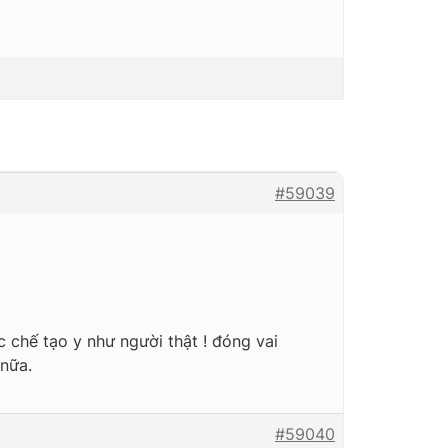
#59039
c chế tạo y như người thật ! đóng vai
nữa.
#59040