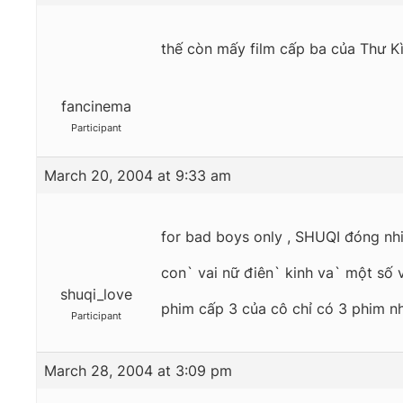
thế còn mấy film cấp ba của Thư K
fancinema
Participant
March 20, 2004 at 9:33 am
for bad boys only , SHUQI đóng nhi
con` vai nữ điên` kinh va` một số 
shuqi_love
phim cấp 3 của cô chỉ có 3 phim nh
Participant
March 28, 2004 at 3:09 pm