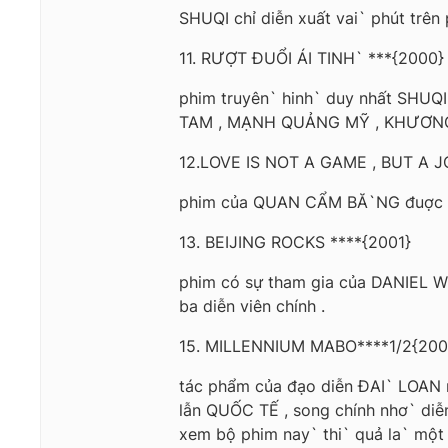
SHUQI chỉ diễn xuất vai` phút trên
11. RƯỢT ĐUỔI ÁI TINH` ***{2000}
phim truyên` hinh` duy nhất SHUQI
TAM , MẠNH QUẢNG MỸ , KHƯƠN
12.LOVE IS NOT A GAME , BUT A J
phim của QUAN CẨM BĂ`NG đuợc đánh
13. BEIJING ROCKS ****{2001}
phim có sự tham gia của DANIEL WU
ba diễn viên chính .
15. MILLENNIUM MABO****1/2{200
tác phẩm của đạo diễn ĐAI` LOAN 
lẫn QUỐC TẾ , song chính nhơ` di
xem bộ phim nay` thi` quả la` một