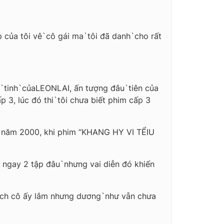
p của tôi vê`cô gái ma`tôi đã danh`cho rất
ơi`tinh`củaLEONLAI, ấn tượng đâu`tiên của
 3, lúc đó thi`tôi chưa biết phim cấp 3
ến năm 2000, khi phim “KHANG HY VI TỂIU
t ngay 2 tập đâu`nhưng vai diễn đó khiến
ích cô ấy lắm nhưng dương`như vẫn chưa