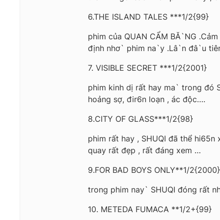
6.THE ISLAND TALES ***1/2{99}
phim của QUAN CẨM BĂ`NG .Cảm nhậ
định nhơ` phim na`y .Lâ`n đâ`u t
7. VISIBLE SECRET ***1/2{2001}
phim kinh dị rất hay ma` trong đó S
hoảng sợ, đir6n loạn , ác độc….
8.CITY OF GLASS***1/2{98}
phim rất hay , SHUQI đã thể hi65n 
quay rất đẹp , rất đáng xem …
9.FOR BAD BOYS ONLY**1/2{2000}
trong phim nay` SHUQI đóng rất nhiê
10. METEDA FUMACA **1/2+{99}