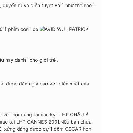
 quyến rũ va diễn tuyệt vơi` như thế nao`.
001} phim con` có
AVID WU , PATRICK
 hay danh` cho giới trẻ .
ại được đánh giá cao vê` diễn xuất của
o vê` nội dung tại các ky` LHP CHÂU Á
i mạc tại LHP CANNES 2001.Nếu bạn chưa
HUQI xứng đáng được dự 1 đêm OSCAR hơn