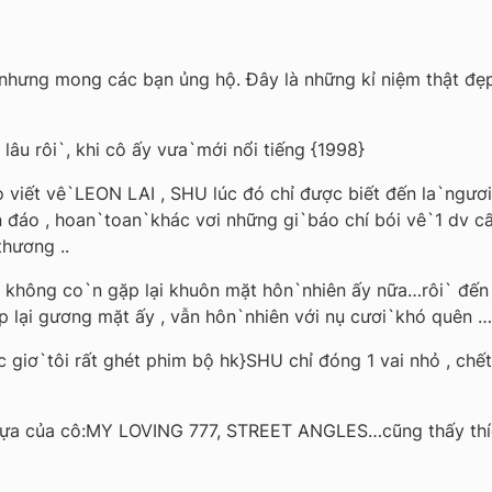
t nhưng mong các bạn ủng hộ. Đây là những kỉ niệm thật đẹ
 lâu rôi`, khi cô ấy vưa`mới nổi tiếng {1998}
áo viết vê`LEON LAI , SHU lúc đó chỉ được biết đến la`ngư
đáo , hoan`toan`khác vơi những gi`báo chí bói vê`1 dv cấp
thương ..
tôi không co`n gặp lại khuôn mặt hôn`nhiên ấy nữa…rôi` đ
ặp lại gương mặt ấy , vẫn hôn`nhiên với nụ cươi`khó quên …
c giơ`tôi rất ghét phim bộ hk}SHU chỉ đóng 1 vai nhỏ , chế
 nhựa của cô:MY LOVING 777, STREET ANGLES…cũng thấy th