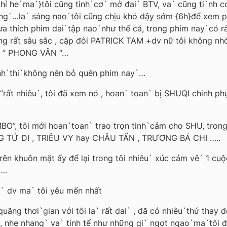
ghỉ he`ma`}tôi cũng tinh`cơ` mở đai` BTV, va` cũng ti`nh 
ung`…la` sáng nao`tôi cũng chịu khó dậy sớm {6h}để xem p
hưa thích phim dai`tập nao`như thế cả, trong phim nay`có rấ
ất sâu sắc , cặp đôi PATRICK TAM +dv nữ tôi không nhớ t
him ” PHONG VÂN “…
inh`thi`không nên bỏ quên phim nay`…
”rất nhiêu`, tôi đã xem nó , hoan` toan` bị SHUQI chinh p
, tôi mới hoan`toan` trao trọn tinh`cảm cho SHU, trong p
G TỬ DI , TRIÊU VY hay CHÂU TẤN , TRƯƠNG BÁ CHI …..
trên khuôn mặt ấy để lại trong tôi nhiêu` xúc cảm vê` 1 cuộc
….
a` dv ma` tôi yêu mến nhất
uãng thơi`gian với tôi la` rất dai` , đã có nhiêu`thứ thay đ
 , nhẹ nhang` va` tinh tế như những gi` ngọt ngao`ma`tôi đã