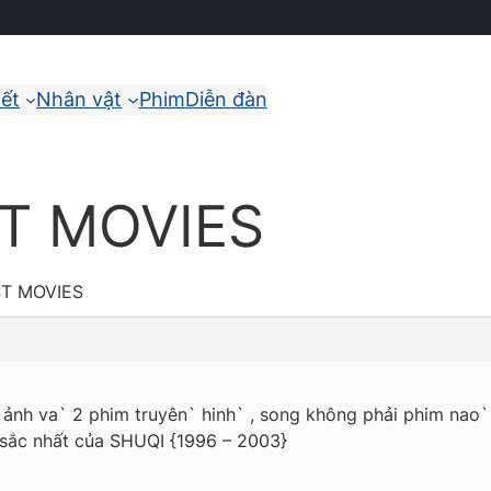
iết
Nhân vật
Phim
Diễn đàn
T MOVIES
T MOVIES
nh va` 2 phim truyên` hinh` , song không phải phim nao` 
 sắc nhất của SHUQI {1996 – 2003}