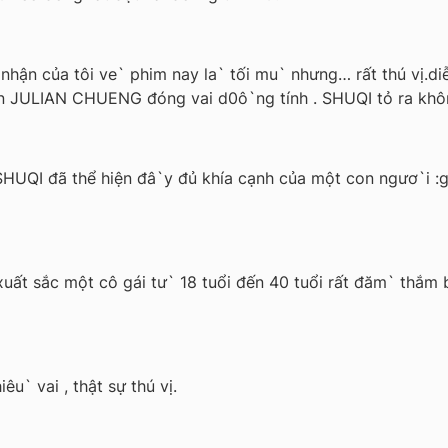
n của tôi ve` phim nay la` tối mu` nhưng… rất thú vị.d
iên JULIAN CHUENG đóng vai d0ô`ng tính . SHUQI tỏ ra kh
HUQI đã thể hiện đâ`y đủ khía cạnh của một con ngươ`i :giận
xuất sắc một cô gái tư` 18 tuổi đến 40 tuổi rất đăm` thắ
u` vai , thật sự thú vị.