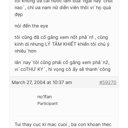
tôi không ưa cái nước lắm bua`ngải nay`chút
nao`, chỉ ưa nam nữ diễn viên thôi vi`họ quá
đẹp
nói đến the eye
tôi cũng đã cố gắng xem nốt phâ`n1 , cũng
kinh dị nhưng LÝ TÂM KHIẾT khiến tôi chú ý
nhiêu`hơn
lân`nay`tôi cũng phải cố gắng xem phâ`n2,
vi`coTHƯ KY`, hi vọng cô ấy sẽ thanh`công
March 27, 2004 at 10:37 am
#59270
no1fan
Participant
Tui thay cuc ki mac cuoi , ba con khoan thec