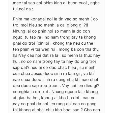
mec tai sao coi phim kinh di buon cuoi , nghe
tui noi da :
Phim ma konagei noi la tin vao so menh ( co
troi moi hieu so menh la cai giong gi ?!)
Nhung lai co phin noi so menh la do con
nguoi tu tao ra , no nam trong tay ta khong
phai do troi (xin loi , khong the neu cu the
ten phim vi tui wen rui , mong ba con tha thu
ha)Vay cau hoi dat ra la : so menh la thuc hay
hu , no co nam trong tay ta hay do ong troi
sap dat? neu ai co dao chac hieu , su menh
cua chua Jesus duoc sinh ra lam gi , va khi
nao chua duoc sinh ra cung nhu khi nao chet
deu duoc sap xep truoc . Vay noi len dieu gi?
co nghia la do troi . Nhung nguoc lai : khong
ai giau ba ho , khong ai kho ba doi . cau noi
nay co phai da noi len rang chi can co gang
thi khong ai phai chiu kho hoai sao ? Cho nen