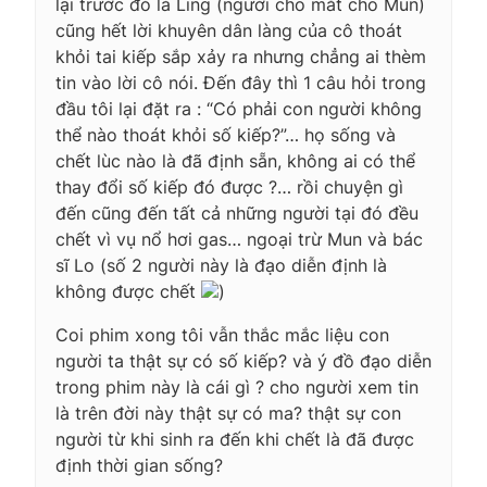
lại trước đó là Ling (người cho mắt cho Mun)
cũng hết lời khuyên dân làng của cô thoát
khỏi tai kiếp sắp xảy ra nhưng chẳng ai thèm
tin vào lời cô nói. Đến đây thì 1 câu hỏi trong
đầu tôi lại đặt ra : “Có phải con người không
thể nào thoát khỏi số kiếp?”… họ sống và
chết lùc nào là đã định sẵn, không ai có thể
thay đổi số kiếp đó được ?… rồi chuyện gì
đến cũng đến tất cả những người tại đó đều
chết vì vụ nổ hơi gas… ngoại trừ Mun và bác
sĩ Lo (số 2 người này là đạo diễn định là
không được chết
)
Coi phim xong tôi vẫn thắc mắc liệu con
người ta thật sự có số kiếp? và ý đồ đạo diễn
trong phim này là cái gì ? cho người xem tin
là trên đời này thật sự có ma? thật sự con
người từ khi sinh ra đến khi chết là đã được
định thời gian sống?