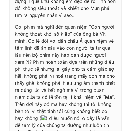
đựng 1 quá khứ không êm đẹp để rồi linh hồn
đó không siêu thoát và khiến cho Mun phải
tìm ra nguyên nhân vì sao…
Coi phim mà nghĩ đến quan niệm “Con người
không thoát khỏi số kiếp” của ông bà VN
mình. Có lẽ đối với dân châu Á quan niệm về
tâm linh đã ăn sâu vào con người ta từ quá
lâu nên bộ phim này hấp dẫn được người
xem ?!? Phim hoàn toàn dựa trên những điều
phi thực tế nhưng lại gây cho ta cảm giác sợ
hãi, không phải vì hoá trang mấy con ma cho
thấy ghê, không phải hiệu ứng âm thanh phát
ra đúng lúc và bất ngờ mà vì trong quan
niệm của ta có lẽ tồn tại 1 khái niệm về
“Ma”
.
Trên đời này có ma hay không thì tôi không
bàn tới vì thật tình tôi cũng không biết có
hay không (
) điều muốn nói ở đây là vấn
đề tâm lý của chúng ta dường như luôn tin