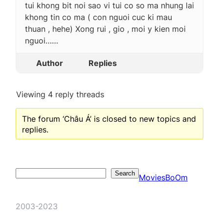
tui khong bit noi sao vi tui co so ma nhung lai
khong tin co ma ( con nguoi cuc ki mau
thuan , hehe) Xong rui , gio , moi y kien moi
nguoi……
Author
Replies
Viewing 4 reply threads
The forum ‘Châu Á’ is closed to new topics and
replies.
Search
Search
MoviesBoOm
2003-2023