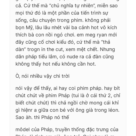
cả. Cứ thế mà “chủ nghĩa tự nhiên”, miễn sao
mọi thứ đó là một phần của tiến trình sự
sống, câu chuyện trong phim. không phải
bọn Mỹ, lâu lâu nhét vài ba cảnh hot vô kích
thích bà con nồi ngó chơi. em meg ryan mới
đây cũng cố chơi kiểu đó, cứ thể mà “thả
dàn” trogn in the cut, xem mệt chết. Nhưng
dân pháp tiếu lắm, có nude ra cả đàn cũng
không thấy hot nếu không cần hot.
Ò, nói nhiều vậy chi trời
nói vậy để thấy, ai hay coi phim pháp. hay bít
chút chút về phim Pháp (tui là ở cái thứ 2, chỉ
biết chút chút) thì chả ngồi chờ mong cái khỉ
gì hiệnr a giữa con bé với ông già trong léon.
Sao àh. thì Pháp nó thế
môdel của Pháp, truyền thống đặc trưng của