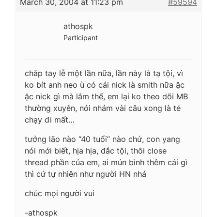
March 30, 2004 at 11:23 pm
#59594
athospk
Participant
chắp tay lễ một lần nữa, lần này là tạ tội, vì
ko bít anh neo ù có cái nick là smith nữa ặc
ặc nick gì mà lắm thế, em lại ko theo dõi MB
thường xuyên, nói nhảm vài câu xong là té
chạy đi mất…
tưởng lão nào “40 tuổi” nào chứ, con yang
nói mới biết, hịa hịa, đắc tội, thôi close
thread phần của em, ai mún bình thêm cái gì
thì cứ tự nhiên như người HN nhá
chúc mọi người vui
-athospk