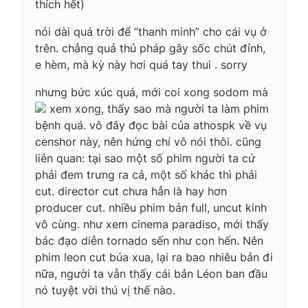
thích hết)
nói dài quá trời để “thanh minh” cho cái vụ ở
trên. chẳng quả thủ pháp gây sốc chút đỉnh,
e hèm, mà kỳ này hơi quá tay thui . sorry
nhưng bức xúc quá, mới coi xong sodom mà
xem xong, thấy sao mà người ta làm phim
bệnh quá. vô đây đọc bài của athospk về vụ
censhor này, nên hứng chí vô nói thôi. cũng
liên quan: tại sao một số phim người ta cứ
phải đem trưng ra cả, một số khác thì phải
cut. director cut chưa hẳn là hay hơn
producer cut. nhiều phim bản full, uncut kinh
vô cùng. như xem cinema paradiso, mới thấy
bác đạo diễn tornado sến như con hến. Nên
phim leon cut búa xua, lại ra bao nhiêu bản đi
nữa, người ta vẫn thấy cái bản Léon ban đầu
nó tuyệt vời thú vị thế nào.