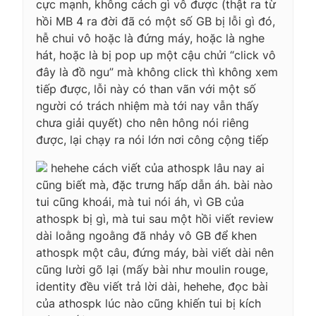
cực mạnh, không cách gì vô được (thật ra từ
hồi MB 4 ra đời đã có một số GB bị lỗi gì đó,
hễ chui vô hoặc là đứng máy, hoặc là nghe
hát, hoặc là bị pop up một cậu chửi “click vô
đây là đồ ngu” mà không click thì không xem
tiếp được, lỗi này có than vãn với một số
người có trách nhiệm mà tới nay vẫn thấy
chưa giải quyết) cho nên hông nói riêng
được, lại chạy ra nói lớn nơi công cộng tiếp
hehehe cách viết của athospk lâu nay ai
cũng biết mà, đặc trưng hấp dẫn áh. bài nào
tui cũng khoái, mà tui nói áh, vì GB của
athospk bị gì, mà tui sau một hồi viết review
dài loằng ngoằng đã nhảy vô GB để khen
athospk một câu, đứng máy, bài viết dài nên
cũng lười gõ lại (mấy bài như moulin rouge,
identity đều viết trả lời dài, hehehe, đọc bài
của athospk lúc nào cũng khiến tui bị kích