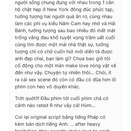
người sống chung đụng với nhau trong 1 căn
hộ chật hẹp ở New York đông đúc phức tạp,
tưởng tượng hai người quá ăn rơ, cùng nhau
làm các phi vụ kiểu Năm Cam hay nhờ vả Hải
Bánh, tưởng tượng sau bao nhiêu đó mất mát
trống vắng đau khổ tuyệt vọng trầm uất cuối
cùng tìm được một mái nhà thật sự, tưởng
tượng chỉ có chữ cuốn hút mới diễn tả được
anh đẹp chai, bạn làm gì? Chưa bao giờ tôi
cổ động cho một màn make love nóng vật vã
đến như vậy. Chuyện tự nhiên thôi… Chòi, ít
ra cái sex scene đó còn có đầu có đũa hơn ối
phim con heo vô duyên khác.
Trớt quớt!!! Đầu phim tới cuối phim chả có
cảnh nào rated R như vậy cả! Hừm…
Coi lại original script bằng tiếng Pháp có
kèm bản dịch tiếng Anh: … after heavy
hesitation, they sweetly make love to each