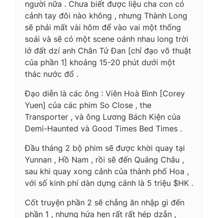
người nữa . Chưa biết được liệu cha con có
cảnh tay đôi nào không , nhưng Thành Long
sẽ phải mất vài hôm để vào vai một thống
soái và sẽ có một scene oánh nhau long trời
lở đất dzí anh Chân Tử Đan [chỉ đạo võ thuật
của phần 1] khoảng 15-20 phút dưới một
thác nước đổ .
Đạo diễn là các ông : Viên Hoà Bình [Corey
Yuen] của các phim So Close , the
Transporter , và ông Lương Bách Kiện của
Demi-Haunted và Good Times Bed Times .
Đầu tháng 2 bộ phim sẽ được khời quay tại
Yunnan , Hồ Nam , rồi sẽ đến Quảng Châu ,
sau khi quay xong cảnh của thành phố Hoa ,
với số kinh phí dàn dựng cảnh là 5 triệu $HK .
Cốt truyện phần 2 sẽ chẳng ăn nhập gì đến
phần 1 , nhưng hứa hẹn rất rất hép dzẫn ,