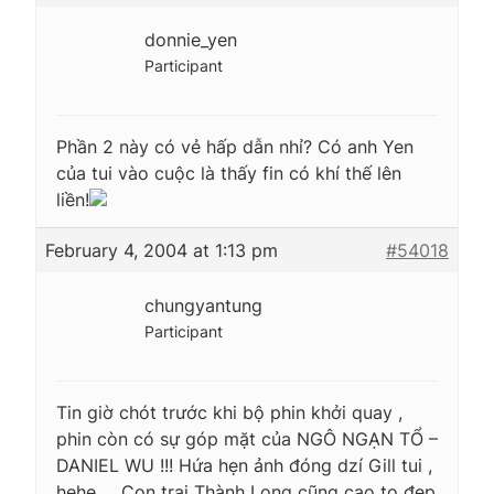
donnie_yen
Participant
Phần 2 này có vẻ hấp dẫn nhỉ? Có anh Yen
của tui vào cuộc là thấy fin có khí thế lên
liền!
February 4, 2004 at 1:13 pm
#54018
chungyantung
Participant
Tin giờ chót trước khi bộ phin khởi quay ,
phin còn có sự góp mặt của NGÔ NGẠN TỔ –
DANIEL WU !!! Hứa hẹn ảnh đóng dzí Gill tui ,
hehe … Con trai Thành Long cũng cao to đẹp