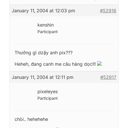
January 11, 2004 at 12:03 pm
#52916
kenshin
Participant
Thưởng gì dzậy anh pix???
Heheh, đang canh me câu hàng dọc!!!
January 11, 2004 at 12:11 pm
#52917
pixeleyes
Participant
chòi.. hehehehe