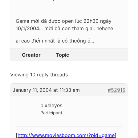
Game mới đã được open lúc 22h30 ngày
10/1/2004… mời bà con tham gia.. hehehe
ai cao điểm nhất là có thưởng é…
Creator
Topic
Viewing 10 reply threads
January 11, 2004 at 11:33 am
#52915
pixeleyes
Participant
[
http://www.moviesboom.com/?pid=game
]