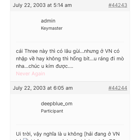
July 22, 2003 at 5:14 am
#44243
admin
Keymaster
cái Three này thì có lâu gùi…nhưng ở VN có
nhập về hay không thì hổng bít…u ráng đi mò
nha…chúc u kím được….
Never Again
July 22, 2003 at 6:05 am
#44244
deepblue_om
Participant
Ui trời, vậy nghĩa là u không [hải đang ở VN