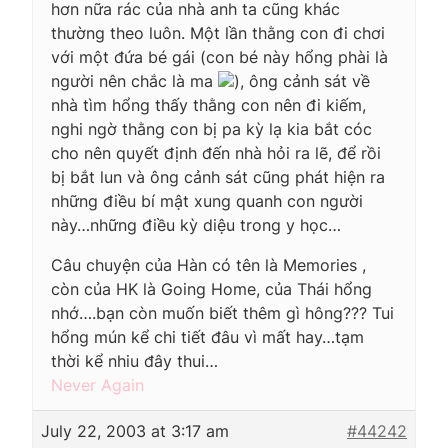
hơn nữa rác của nhà anh ta cũng khác
thường theo luôn. Một lần thằng con đi chơi
với một đứa bé gái (con bé này hổng phài là
người nên chắc là ma
), ông cảnh sát về
nhà tìm hổng thấy thằng con nên đi kiếm,
nghi ngờ thằng con bị pa kỳ lạ kia bắt cóc
cho nên quyết định đến nhà hỏi ra lẽ, để rồi
bị bắt lun và ông cảnh sát cũng phát hiện ra
những điều bí mật xung quanh con người
này…những điều kỳ diệu trong y học…
Câu chuyện của Hàn có tên là Memories ,
còn của HK là Going Home, của Thái hổng
nhớ….bạn còn muốn biết thêm gì hông??? Tui
hổng mún kể chi tiết đâu vì mất hay…tạm
thời kể nhiu đây thui…
Never Again
July 22, 2003 at 3:17 am
#44242