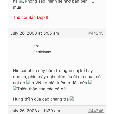
hả
, không sao, mình sẽ nhờ bạn bên TQ
mua
Thề coi Bản Đẹp !!
July 26, 2003 at 5:05 am
#44245
ara
Participant
Hic cái phim này hôm trc nghe chị kể hay
qué ah, phim này nghe đồn lâu òi mà chưa có
coi dc
ở VN ko biết kiếm ở đâu nữa
Thiên thần của các cô gái
Hung thần của các chàng trai
July 26, 2003 at 11:29 am
#44246