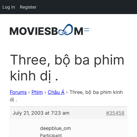
Log In
Register
Three, bộ ba phim
kinh dị .
Forums
›
Phim
›
Châu Á
›
Three, bộ ba phim kinh
dị .
July 21, 2003 at 7:23 am
#35458
deepblue_om
Participant