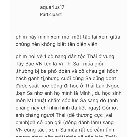
aquarius17
Participant
phim này mình xem mới một tập lại xem giữa
chừng nên không biết tên diễn viên
phim nói về 1 cô nàng dân tộc Thái ở vùng
Tây Bắc VN tên là Vi Thị Sa , múa giỏi
,thường bị bà phó đoàn và cô cháu gái hốch
hách ganh tị,nhưng cuối cùng Sa cũng đoạt
được suất học bổng đi học ở Thái Lan .Ngọc
,bạn Sa nhờ anh họ mình là Minh , du học sinh
môn Mĩ thuật chăm sóc lúc Sa sang đó (anh
chàng này chỉ nhìn hình đã kết ngay) Cómột
anh chàng người Thái (dễ thương cực ,vai
chính)đã có bạn gái (đỏng đảnh lắm) sang
VN công tác , xem Sa múa rất có cảm tình
nhưng chưa gặp mặt(chắc sẽ gặp bên Thái)