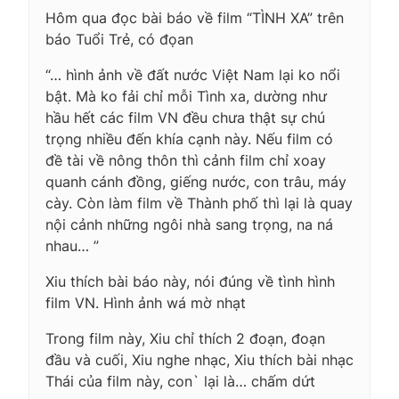
Hôm qua đọc bài báo về film “TÌNH XA” trên
báo Tuổi Trẻ, có đọan
“… hình ảnh về đất nước Việt Nam lại ko nổi
bật. Mà ko fải chỉ mỗi Tình xa, dường như
hầu hết các film VN đều chưa thật sự chú
trọng nhiều đến khía cạnh này. Nếu film có
đề tài về nông thôn thì cảnh film chỉ xoay
quanh cánh đồng, giếng nước, con trâu, máy
cày. Còn làm film về Thành phố thì lại là quay
nội cảnh những ngôi nhà sang trọng, na ná
nhau… ”
Xiu thích bài báo này, nói đúng về tình hình
film VN. Hình ảnh wá mờ nhạt
Trong film này, Xiu chỉ thích 2 đoạn, đoạn
đầu và cuối, Xiu nghe nhạc, Xiu thích bài nhạc
Thái của film này, con` lại là… chấm dứt