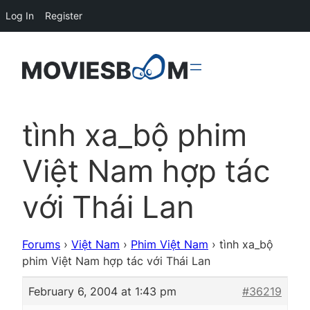
Log In
Register
tình xa_bộ phim
Việt Nam hợp tác
với Thái Lan
Forums
›
Việt Nam
›
Phim Việt Nam
›
tình xa_bộ
phim Việt Nam hợp tác với Thái Lan
February 6, 2004 at 1:43 pm
#36219