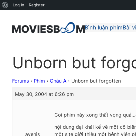
About
Log In
Register
WordPress
Bình luận phim
Bài v
Unborn but forg
Forums
›
Phim
›
Châu Á
›
Unborn but forgotten
May 30, 2004 at 6:26 pm
Coi phim này xong thất vọng quá…cố
nội dung đại khái kể về một cô biên
avenis
một site giới thiệu một bệnh viện p