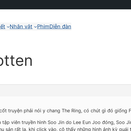
iết
Nhân vật
Phim
Diễn đàn
otten
t truyện phải nói y chang The Ring, có chút gì đó giống 
 tập viên truyền hình Soo Jin do Lee Eun Joo đóng, Soo Jin 
hụ sản rất lạ, khi click vào, cô thấy những hình ảnh kỳ quái