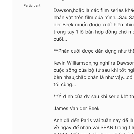
Participant
Dawson,hoặc là các film series khá
nhân vật trên film của mình…Sau S
der Beek muốn được xuất hiện nhì
trong tay 1 lô bản hợp đồng chờ n 
cuối…
**Phần cuối được dàn dựng như th
Kevin Williamson,ng nghĩ ra Dawson
cuộc sống của bộ tứ sau khi tốt n
bên nhau,chắc chắn là như vậy…có 
tới cùng…
**Ý định của dv sau khi serie kết t
James Van der Beek
Anh đã đến Paris vài tuần nay để l
về ngay để nhận vai SEAN trong fil