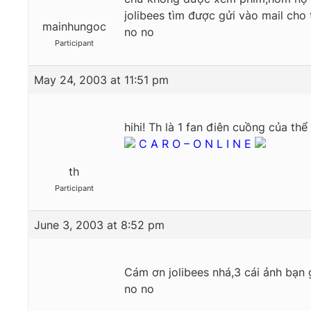
jolibees tìm được gửi vào mail cho t
mainhungoc
no no
Participant
May 24, 2003 at 11:51 pm
hihi! Th là 1 fan điên cuồng của thể
C A R O – O N L I N E
th
Participant
June 3, 2003 at 8:52 pm
Cám ơn jolibees nhá,3 cái ảnh bạn 
no no