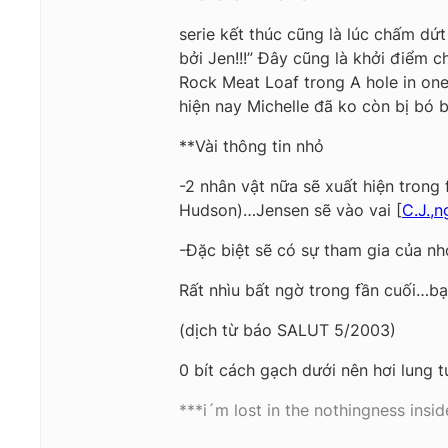
serie kết thúc cũng là lúc chấm dứ
bởi Jen!!!” Đây cũng là khởi điểm
Rock Meat Loaf trong A hole in one
hiện nay Michelle đã ko còn bị bó 
**Vài thông tin nhỏ
-2 nhân vật nữa sẽ xuất hiện trong
Hudson)…Jensen sẽ vào vai [
C.J.,n
-Đặc biệt sẽ có sự tham gia của n
Rất nhìu bất ngờ trong fần cuối…bạ
(dịch từ báo SALUT 5/2003)
0 bít cách gạch dưới nên hơi lung t
***i´m lost in the nothingness insi