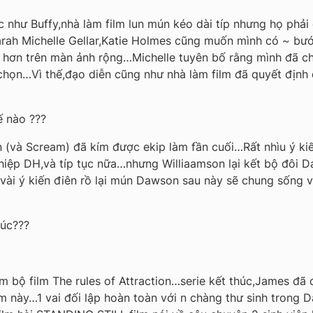
c như Buffy,nhà làm film lun mún kéo dài típ nhưng họ phải
arah Michelle Gellar,Katie Holmes cũng muốn mình có ~ bư
u hơn trên màn ảnh rộng…Michelle tuyên bố rằng mình đã 
chọn…Vì thế,đạo diễn cũng như nhà làm film đã quyết định 
ế nào ???
 (và Scream) đã kím được ekip làm fần cuối…Rất nhìu ý kiế
ghiệp DH,và típ tục nữa…nhưng Williaamson lại kết bộ đôi
vài ý kiến điên rồ lại mún Dawson sau này sẽ chung sống 
húc???
àm bộ film The rules of Attraction…serie kết thúc,James đ
m này…1 vai đối lập hoàn toàn với n chàng thư sinh trong 