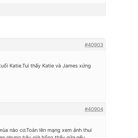
#40903
uổi Katie.Tui thấy Katie và James xứng
#40904
 mùa nào cơ.Toàn lên mạng xem ảnh thui
an nhưng bây giờ hổng thấy nữa,nếu