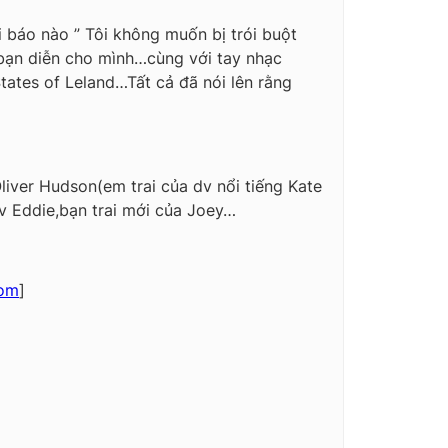
 báo nào ” Tôi không muốn bị trói buột
 bạn diễn cho mình…cùng với tay nhạc
tates of Leland…Tất cả đã nói lên rằng
liver Hudson(em trai của dv nổi tiếng Kate
v Eddie,bạn trai mới của Joey…
com
]