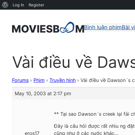
About
Log In
Register
WordPress
Bình luận phim
Bài v
Vài điều về Daw
Forums
›
Phim
›
Truyền hình
›
Vài điều về Dawson´s 
May 10, 2003 at 2:17 pm
** Tại sao Dawson´s creek lại fải 
Đây là câu hỏi được rất nhìu ng đặ
eros17
cũng như ở các nước khác…