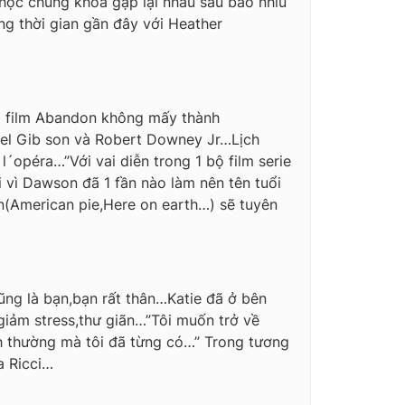
 học chung khóa gặp lại nhau sau bao nhiu
g thời gian gần đây với Heather
bộ film Abandon không mấy thành
i Mel Gib son và Robert Downey Jr…Lịch
 l´opéra…”Với vai diễn trong 1 bộ film serie
 vì Dawson đã 1 fần nào làm nên tên tuổi
(American pie,Here on earth…) sẽ tuyên
ũng là bạn,bạn rất thân…Katie đã ở bên
giảm stress,thư giãn…”Tôi muốn trở về
h thường mà tôi đã từng có…” Trong tương
a Ricci…