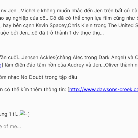
t nv Jen…Michelle không muốn nhắc đến Jen trên bất cứ bài
 cho sự nghiệp của cô…Cô đã có thể chọn lựa film cũng như
, hay bên cạnh Kevin Spacey,Chris Klein trong The United S
buộc bởi Jen…cô đã trở thành 1 dv thực thụ…
 fần cuối…Jensen Ackles(chàng Alec trong Dark Angel) và O
g
] làm điên đảo tâm hồn của Audrey và Jen…Oliver thành n
hóm nhạc No Doubt trong tập đầu
n có thể kím thêm thông tin: [
http://www.dawsons-creek.
ung 1 tí…
de of me…