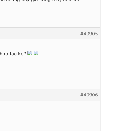
#40905
? hợp tác ko?
#40906