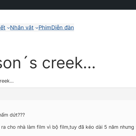
iết
Nhân vật
Phim
Diễn đàn
son´s creek…
creek…
chấm dứt???
t ra cho nhà làm film vì bộ film,tuy đã kéo dài 5 năm nhưn