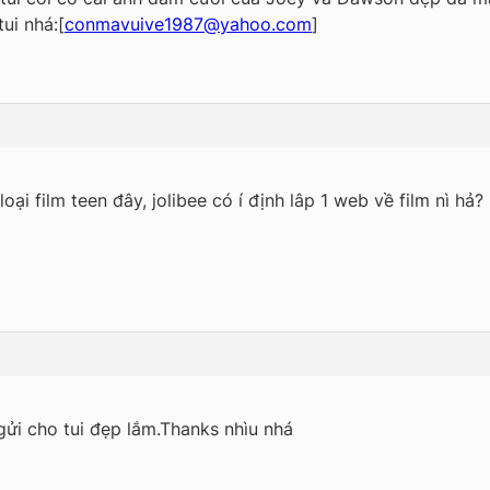
ui nhá:[
conmavuive1987@yahoo.com
]
 loại film teen đây, jolibee có í định lâp 1 web về film nì hả
gửi cho tui đẹp lắm.Thanks nhìu nhá