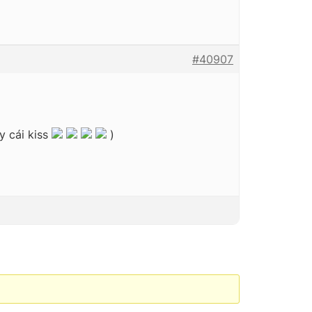
#40907
y cái kiss
)