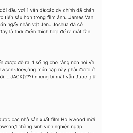
 đối đầu vời 1 vấn đề:các dv chính đã chán
ớc tiến sâu hơn trong film ảnh…James Van
chán ngấy nhân vật Jen…Joshua đã có
đây là thời điểm thích hợp để ra mắt fần
n được đề ra: 1 số ng cho rằng nên nói về
 Dawson-Joey,ông mún cặp này phải được ở
với…..JACK(???) nhưng bí mật vẫn được giữ
ã được các nhà sản xuất film Hollywood mời
Dawson,1 chàng sinh viên nghiện ngập