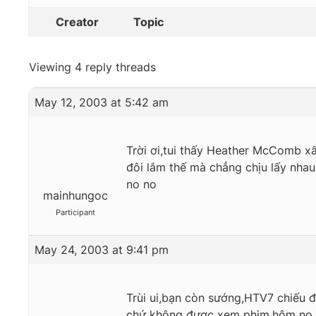
Creator
Topic
Viewing 4 reply threads
May 12, 2003 at 5:42 am
Trời ơi,tui thấy Heather McComb xấ
đôi lắm thế mà chẳng chịu lấy nhau
no no
mainhungoc
Participant
May 24, 2003 at 9:41 pm
Trùi ui,bạn còn sướng,HTV7 chiếu 
chứ không được xem phim,hôm nọ t