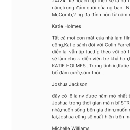
24/24…Kế hoạch típ theo sẽ là bộ f
năm,trong đám cưới của ng bạn…Nhâ
McComb,2 ng đã đính hôn từ năm 
Katie Holmes
Tất cả mọi con mắt của nhà làm fi
công,Katie sánh đôi với Colin Farr
diễn lại vẫn típ tục,típ theo với bộ
sẽ làm cho ~ diễn viên trẻ khá hơn
KATIE HOLMES…Trong tình iu,Katie 
bố đám cưới,sớm thôi…
Joshua Jackson
đây có lẽ là nv được hâm mộ nhất t
Joshua trong thời gian mà n bĩ STR
nhà,muốn sống bên gia đình,muốn đ
lai,Joshua cũng sẽ xuất hiện trên
Michelle Williams