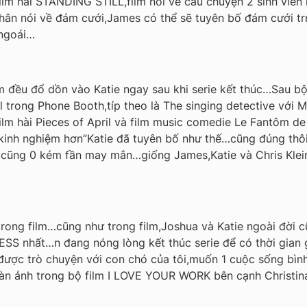
ilm hài STANDING STILL,film nói về câu chuyện 2 sinh viên
n nói về đám cưới,James có thể sẽ tuyên bố đám cưới trn
ngoái…
lm đều đổ dồn vào Katie ngay sau khi serie kết thúc…Sau 
ell trong Phone Booth,típ theo là The singing detective vớ
 film hài Pieces of April và film music comedie Le Fantôm de
,kinh nghiệm hơn”Katie đã tuyên bố như thế…cũng đúng thôi
cũng 0 kém fần may mắn…giống James,Katie và Chris Klein
rong film…cũng như trong film,Joshua và Katie ngoài đời c
ESS nhất…n đang nóng lòng kết thúc serie để có thời gian 
ược trò chuyện với con chó của tôi,muốn 1 cuộc sống bìn
 màn ảnh trong bộ film I LOVE YOUR WORK bên cạnh Christin