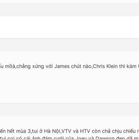
u mồà,chẳng xứng với James chút nào,Chris Klein thì kám t
đến hết mùa 3,tui ở Hà Nội,VTV và HTV còn chả chịu chiếu
ui coi có cái ảnh đám cưới của Joey và Dawson đẹp dã m