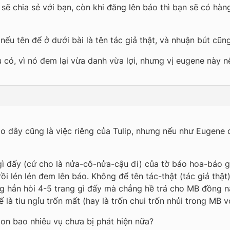
sẽ chia sẻ với bạn, còn khi đăng lên báo thì bạn sẽ có hàn
nếu tên để ở dưới bài là tên tác giả thật, và nhuận bút cũng
có, vì nó đem lại vừa danh vừa lợi, nhưng vị eugene này 
ao đây cũng là việc riêng của Tulip, nhưng nếu như Eugene đ
gì đấy (cứ cho là nửa-cô-nửa-cậu đi) của tờ báo hoa-báo 
ồi lén lén đem lên báo. Không để tên tác-thật (tác giả thật
ng hẳn hòi 4-5 trang gì đấy mà chẳng hề trả cho MB đồng n
 là tiu ngỉu trốn mất (hay là trốn chui trốn nhủi trong MB v
 con bao nhiêu vụ chưa bị phát hiện nữa?