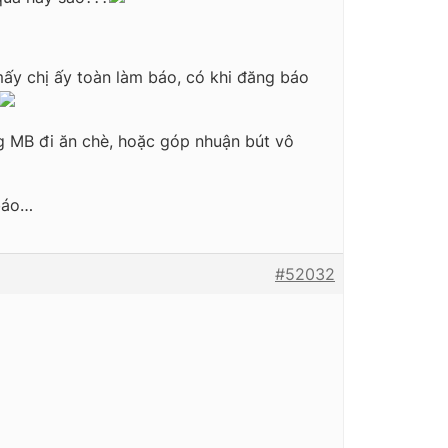
mấy chị ấy toàn làm báo, có khi đăng báo
ong MB đi ăn chè, hoặc góp nhuận bút vô
 báo…
#52032