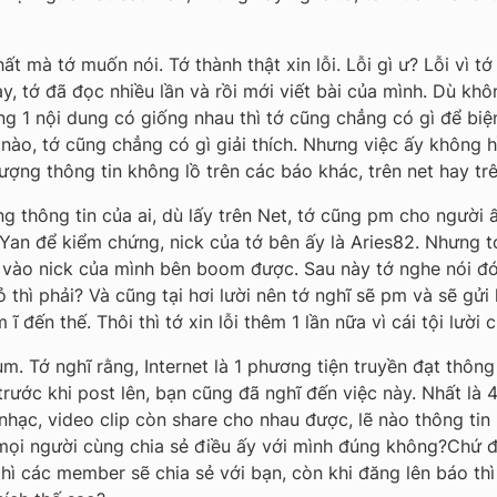
ất mà tớ muốn nói. Tớ thành thật xin lỗi. Lỗi gì ư? Lỗi vì t
hay, tớ đã đọc nhiều lần và rồi mới viết bài của mình. Dù kh
ùng 1 nội dung có giống nhau thì tớ cũng chẳng có gì để biệ
nào, tớ cũng chẳng có gì giải thích. Nhưng việc ấy không hề
ượng thông tin không lồ trên các báo khác, trên net hay tr
g thông tin của ai, dù lấy trên Net, tớ cũng pm cho người 
n Yan để kiểm chứng, nick của tớ bên ấy là Aries82. Nhưng 
in vào nick của mình bên boom được. Sau này tớ nghe nói đ
 thì phải? Và cũng tại hơi lười nên tớ nghĩ sẽ pm và sẽ gửi 
 đến thế. Thôi thì tớ xin lỗi thêm 1 lần nữa vì cái tội lười 
um. Tớ nghĩ rằng, Internet là 1 phương tiện truyền đạt thôn
trước khi post lên, bạn cũng đã nghĩ đến việc này. Nhất là 
hạc, video clip còn share cho nhau được, lẽ nào thông tin l
 mọi người cùng chia sẻ điều ấy với mình đúng không?Chứ đ
hì các member sẽ chia sẻ với bạn, còn khi đăng lên báo th