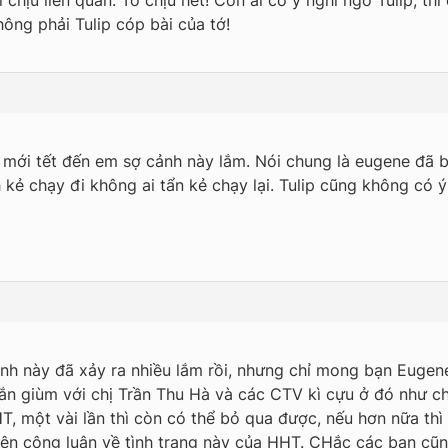
hịu liên quan. Tớ chịu hết! Còn ai có ý nghi ngờ Tulip, thì 
ông phải Tulip cóp bài của tớ!
 mới tết đến em sợ cảnh này lắm. Nói chung là eugene đã biế
kẻ chạy đi không ai tẩn kẻ chạy lại. Tulip cũng không có 
 cảnh này đã xảy ra nhiều lắm rồi, nhưng chỉ mong bạn Eugen
ắn giùm với chị Trần Thu Hà và các CTV kì cựu ở đó như c
, một vài lần thì còn có thể bỏ qua được, nếu hơn nữa thì 
trên công luận về tình trạng này của HHT. CHắc các bạn cũ