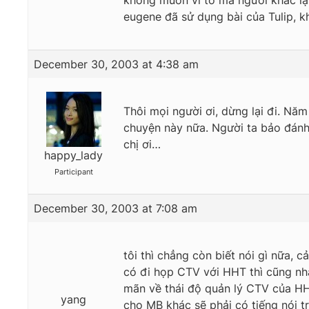
không muốn vì tớ mà người khác lại c
eugene đã sử dụng bài của Tulip, kh
December 30, 2003 at 4:38 am
Thôi mọi người ơi, dừng lại đi. Năm
chuyện này nữa. Người ta bảo đánh 
chị ơi…
happy_lady
Participant
December 30, 2003 at 7:08 am
tôi thì chẳng còn biết nói gì nữa,
có đi họp CTV với HHT thì cũng nh
mãn về thái độ quản lý CTV của HHT
yang
cho MB khác sẽ phải có tiếng nói 