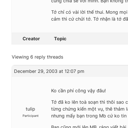
cùng chia sẻ với mình. Bạn không t
Tớ chỉ có vài lời thế thui. Mong m
cảm thì cứ chửi tớ. Tớ nhận là tớ đ
Creator
Topic
Viewing 6 reply threads
December 29, 2003 at 12:07 pm
Ko cần phí công vậy đâu!
Tớ đã ko lên toà soạn thì thôi sao 
tulip
từng chứng kiến một vụ, thê thảm l
nhưng mấy bạn trong Mb cứ ko tin tô
Participant
Bạn cũng mới lên MB, ráng viết bài