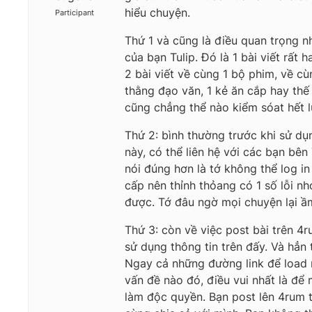
hiểu chuyện.
Participant
Thứ 1 và cũng là điều quan trọng nh
của bạn Tulip. Đó là 1 bài viết rất 
2 bài viết về cùng 1 bộ phim, về c
thằng đạo văn, 1 kẻ ăn cắp hay thế 
cũng chẳng thể nào kiểm sóat hết l
Thứ 2: bình thường trước khi sử dụn
này, có thể liên hệ với các bạn bê
nói đúng hơn là tớ không thể log 
cấp nên thỉnh thỏang có 1 số lỗi nhỏ
được. Tớ đâu ngờ mọi chuyện lại ầm ĩ
Thứ 3: còn về việc post bài trên 4r
sử dụng thông tin trên đấy. Và hẳn 
Ngay cả những đường link để load n
vấn đề nào đó, điều vui nhất là để
làm độc quyền. Bạn post lên 4rum t