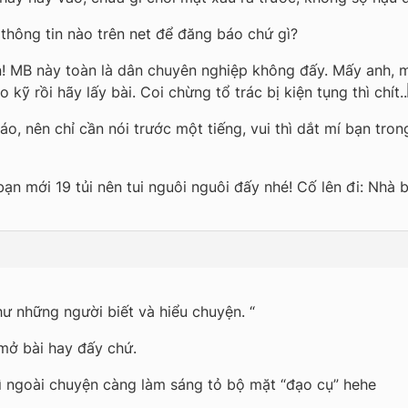
 thông tin nào trên net để đăng báo chứ gì?
n! MB này toàn là dân chuyên nghiệp không đấy. Mấy anh, 
 kỹ rồi hãy lấy bài. Coi chừng tổ trác bị kiện tụng thì chít..
áo, nên chỉ cần nói trước một tiếng, vui thì dắt mí bạn tr
 bạn mới 19 tủi nên tui nguôi nguôi đấy nhé! Cố lên đi: Nhà
ư những người biết và hiểu chuyện. “
mở bài hay đấy chứ.
ì ngoài chuyện càng làm sáng tỏ bộ mặt “đạo cụ” hehe