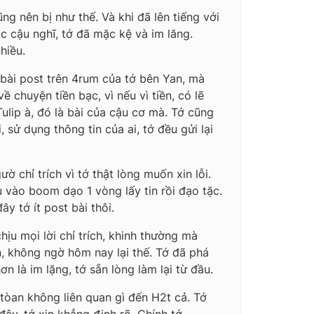
ng nên bị như thế. Và khi đã lên tiếng với
c cậu nghĩ, tớ đã mặc kệ và im lăng.
hiều.
 bài post trên 4rum của tớ bên Yan, mà
ề chuyện tiền bạc, vì nếu vì tiền, có lẽ
ulip à, đó là bài của cậu cơ mà. Tớ cũng
sử dụng thông tin của ai, tớ đều gửi lại
 chỉ trích vì tớ thật lòng muốn xin lỗi.
u vào boom dạo 1 vòng lấy tin rồi đạo tặc.
y tớ ít post bài thôi.
ịu mọi lời chỉ trích, khinh thường mà
, không ngờ hôm nay lại thế. Tớ đã phá
n là im lặng, tớ sẵn lòng làm lại từ đầu.
 tòan không liên quan gì đến H2t cả. Tớ