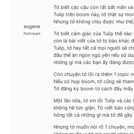
Tớ biết các cậu còn rất bất mãn và 
Tulip trên boom này, tớ thật sự mo
Nhưng tớ không chịu được như thế, t
eugene
Tớ biết cảm giác của Tulip thế nào
Participant
còn là bài viết của tớ bị báo khác đ
Tulip, tớ hay tất cả mọi người sẽ c
đâu thể ăn ngon ngủ yên nếu sử dụn
những gì mà các bạn ấy đáng được
Còn chuyện tớ lôi ra thêm 1 topic n
Nếu có họp boom, tớ cũng sẽ tham d
Tớ đăng ký boom từ cách đây mấy nă
Một lần nữa, tớ xin lỗi Tulip và cá
không hề tức giận. Tớ viết báo cũn
hỏng tất cả những gì mà tớ đã gầy d
Nhưng tớ muốn nói rõ 1 chuyện, mon