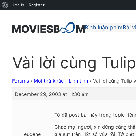
About
Log In
Register
WordPress
Bình luận phim
Bài v
Vài lời cùng Tul
Forums
›
Mọi thứ khác
›
Linh tinh
›
Vài lời cùng Tulip
December 29, 2003 at 11:30 am
Tớ đã post bài này trong topic riê
Chào mọi người, xin đừng căng thẳng
eugene
gia sư” trên H2t số vừa rồi. Tớ bi