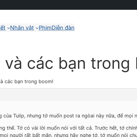
iết
Nhân vật
Phim
Diễn đàn
ip và các bạn trong
 và các bạn trong boom!
ng của Tulip, nhưng tớ muốn post ra ngòai này nữa, để mọi
 thế. Tớ có vài lời muốn nói với tất cả. Trước hết, tớ chín
ết mọi người rất bất mãn, nhưng hãy nghe tớ, tớ muốn nói c