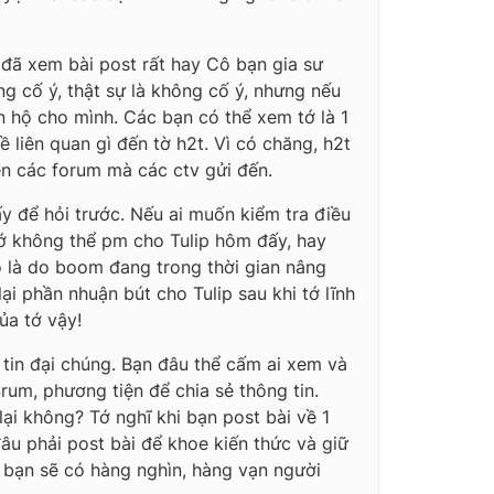
ớ đã xem bài post rất hay Cô bạn gia sư
ông cố ý, thật sự là không cố ý, nhưng nếu
n hộ cho mình. Các bạn có thể xem tớ là 1
 liên quan gì đến tờ h2t. Vì có chăng, h2t
ên các forum mà các ctv gửi đến.
ấy để hỏi trước. Nếu ai muốn kiểm tra điều
tớ không thể pm cho Tulip hôm đấy, hay
ó là do boom đang trong thời gian nâng
lại phần nhuận bút cho Tulip sau khi tớ lĩnh
của tớ vậy!
g tin đại chúng. Bạn đâu thể cấm ai xem và
4rum, phương tiện để chia sẻ thông tin.
ại không? Tớ nghĩ khi bạn post bài về 1
âu phải post bài để khoe kiến thức và giữ
ì bạn sẽ có hàng nghìn, hàng vạn người