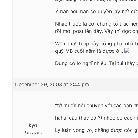
Ý bạn nói, bạn có quyền lấy bất cứ
Nhắc trước là coi chừng tổ trác he
rồi mới post lên đây. Vậy thì đọc cho
Wên nữa! Tulip này hông phải nhà b
quỹ MB cuối năm là đựơc òi…
Đừng có lo nghĩ nhiều! Tại tui thấy
December 29, 2003 at 2:44 pm
“tớ muốn nói chuyện với các bạn nh
haha, cậu (hay cô ?) nhóc có cách 
kyo
Lý luận vòng vo, chẳng được cóc g
Participant