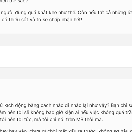
hích thế sao?
ọi người đừng quá khắt khe như thế. Còn nếu tất cả những l
ã có thiếu sót và tớ sẽ chấp nhận hết!
cứ kích động bằng cách nhắc đi nhắc lại như vậy? Bạn chỉ sợ
ắm nên tôi sẽ không bao giờ kiện ai nếu việc không quá tr
i nên tôi tức, mà tôi chỉ nói trên MB thôi mà.
 hay hay vào, chưa gì chòi mặt xấu ra trước, không sợ hậu 