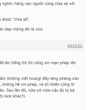
g nghìn, hàng vạn người cùng chia sẻ với
 được “chia sẻ”.
nên dẹp mộng đó là vừa.
#52033
ã lên tiếng thì tôi cũng xin mạn phép lên
gấm (không viết hoa)gì đấy léng phéng vào
), không hề xin phép, và dĩ nhiên cũng lờ
ào. Sau lần đó, nửa-cô-nửa-cậu ấy bị bà
ới nick khác?).