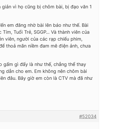
giản vì họ cũng bị chôm bài, bị đạo văn 1
ến em đăng nhờ bài lên báo như thế. Bài
c Tím, Tuổi Trẻ, SGGP… Và thành viên của
n viên, người của các rạp chiếu phim,
i để thoả mãn niềm đam mê điện ảnh, chưa
 gấm gì đấy là như thế, chẳng thể thay
ướng dẫn cho em. Em không nên chôm bài
iên đâu. Bây giờ em còn là CTV mà đã như
#52034