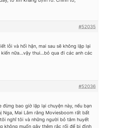
đây, tớ xin khẳng định rõ. Chính tớ,
#52035
t lỗi và hối hận, mai sau sẽ không lặp lại
ý kiến nữa…vậy thui…bỏ qua đi các anh các
#52036
e đừng bao giờ lặp lại chuyện này, nếu bạn
hị Nga, Mai Lâm rằng Moviesboom rất bất
tôi nghĩ tôi và những người bỏ tâm huyết
ng không muốn gây thêm rắc rối để bị đình