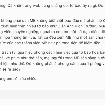
g. Cả khối trang web cũng chẳng coi tờ báo ấy ra gì. Đơn 
 không phải dân MB không biết viết báo đâu mà phải nhờ đ
 xuất hiện trên nhiều tờ báo như Điện Ảnh Kịch Trường, Mự
g viên chuyên nghiệp, ngoài ra còn có một số đạo diễn, diễ
ăn hoá thông tin nữa. Tất cả đều xem MB như một sân chơ
sức của các thành viên MB như phương tiện để kiếm tiền.
trách (vì quá hiểu phong cách làm việc của tờ báo hoa báo
 bài về phim như thế nào, mọi người trong MB sẵn sàng h
nhiệm như thế. Đó không phải là phong cách của 1 phóng v
n sẽ ra sao?
hưng em sẽ hiểu nhiều.