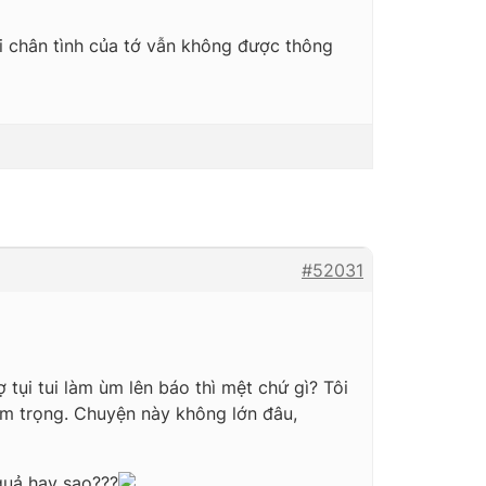
ời chân tình của tớ vẫn không được thông
#52031
 tụi tui làm ùm lên báo thì mệt chứ gì? Tôi
ầm trọng. Chuyện này không lớn đâu,
quả hay sao???