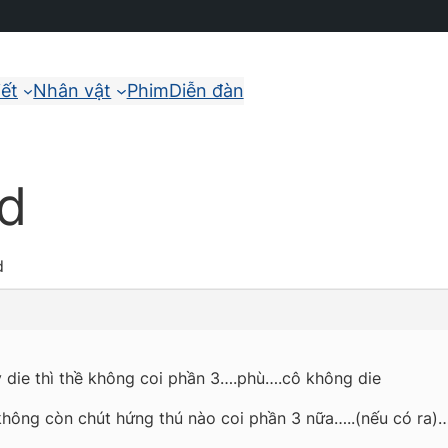
iết
Nhân vật
Phim
Diễn đàn
ed
d
ty die thì thề không coi phần 3….phù….cô không die
không còn chút hứng thú nào coi phần 3 nữa…..(nếu có ra)