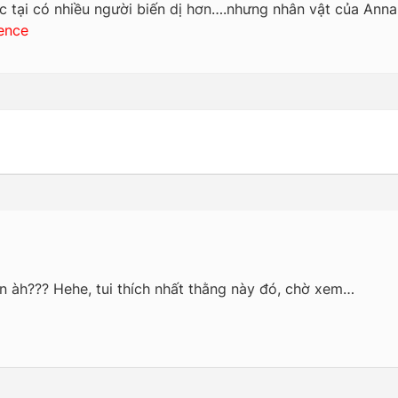
ợc tại có nhiều người biến dị hơn….nhưng nhân vật của Ann
ence
ện àh??? Hehe, tui thích nhất thằng này đó, chờ xem…