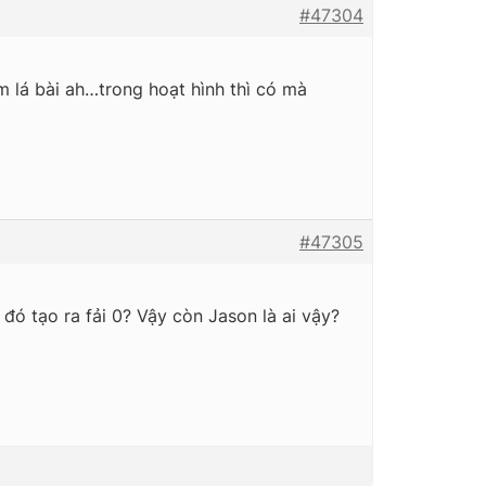
#47304
ầm lá bài ah…trong hoạt hình thì có mà
#47305
 đó tạo ra fải 0? Vậy còn Jason là ai vậy?