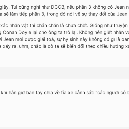
 giây. Tui cũng nghĩ như DCCB, nếu phần 3 không có Jean n
 sẽ làm tiếp phần 3, trong đó nói về sự thay đổi của Jean 
 xác nhân vật thì chắn chắn là chưa chết. Giống như truyệ
g Conan Doyle lại cho ông ta trở lại. Không nên giết nhân 
i Jean mới đưọc giải toả, sự hy sinh này không có gì là oa
ữa xảy ra, uhm, chắc là cô ta sẽ biến đổi theo chiều hưóng x
 khi hắn giơ bàn tay chĩa về fía xe cảnh sát: “các ngươi có b