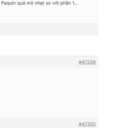
a Paquin quá mờ nhạt so với phần 1…
#47299
#47300