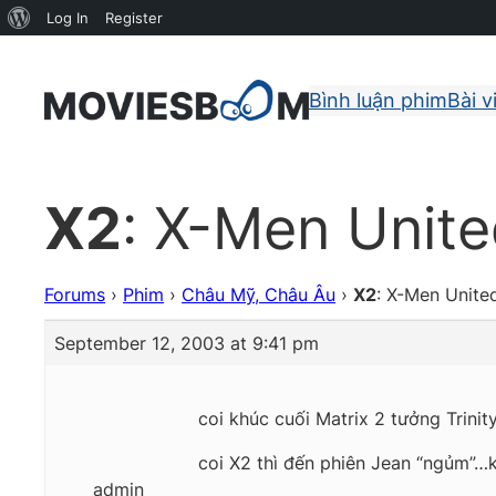
About
Log In
Register
WordPress
Bình luận phim
Bài v
X2
: X-Men Unit
Forums
›
Phim
›
Châu Mỹ, Châu Âu
›
X2
: X-Men Unite
September 12, 2003 at 9:41 pm
coi khúc cuối Matrix 2 tưởng Trini
coi X2 thì đến phiên Jean “ngủm”…
admin