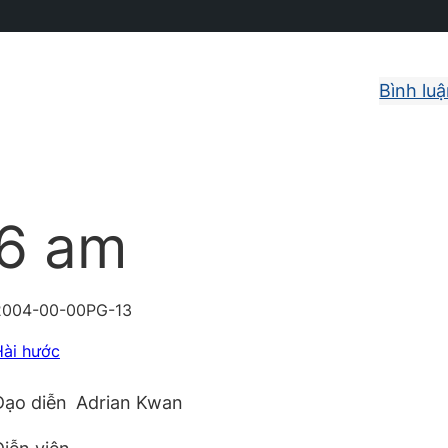
Bình lu
6 am
2004-00-00
PG-13
Hài hước
Đạo diễn
Adrian Kwan