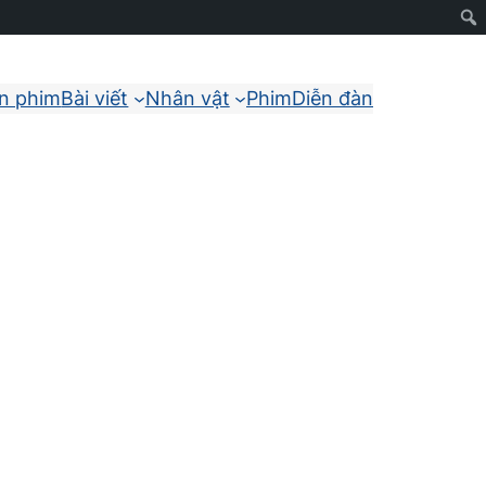
ận phim
Bài viết
Nhân vật
Phim
Diễn đàn