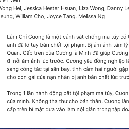
Diễn viên
Wong Hei, Jessica Hester Hsuan, Liza Wong, Danny L
Leung, William Cho, Joyce Tang, Melissa Ng
Lâm Chí Cương là một cảnh sát chống ma túy có t
anh đã lỡ tay bắn chết tội phạm. Bị ám ảnh tâm l
Quan. Cấp trên của Cương là Minh đã giúp Cương
đi nỗi ám ảnh lúc trước. Cương yêu đồng nghiệp 
sang công tác tại sân bay, tình cảm hai người gặ
cho con gái của nạn nhân bị anh bắn chết lúc trướ
Trong 1 lần hành động bắt tội phạm ma túy, Cương
của mình. Không tha thứ cho bản thân, Cương lâm
cấp trên bí mật đưa vào làm nội gián trong tập đ