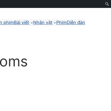
ận phim
Bài viết
Nhân vật
Phim
Diễn đàn
toms