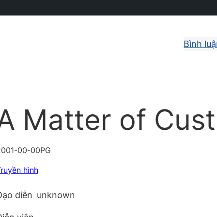
Bình lu
A Matter of Cus
2001-00-00
PG
ruyền hình
Đạo diễn
unknown