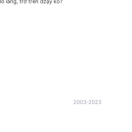
lố lăng, trơ trẽn dzậy ko?
2003-2023