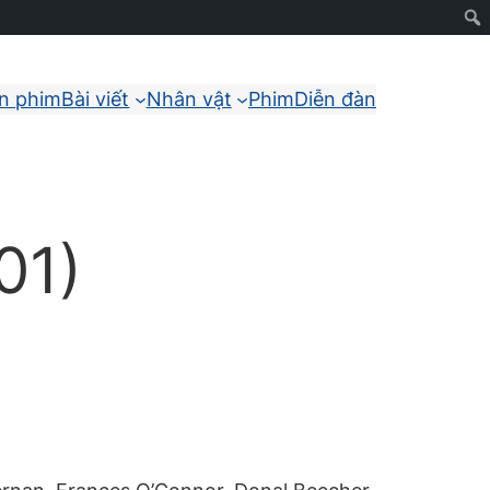
ận phim
Bài viết
Nhân vật
Phim
Diễn đàn
01)