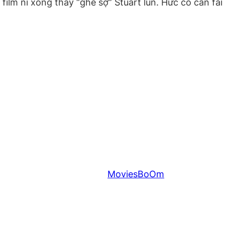
film nì xong thấy “ghê sợ” Stuart lun. Hức có cần fải 
MoviesBoOm