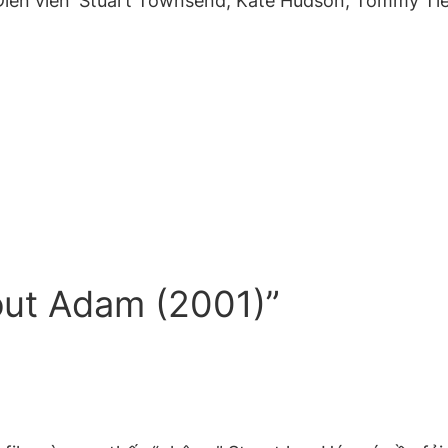
Diễn viên
Stuart Townsend, Kate Hudson, Tommy Tie
out Adam (2001)”