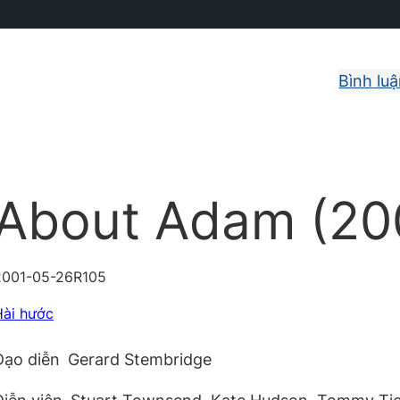
Bình lu
About Adam (20
2001-05-26
R
105
Hài hước
Đạo diễn
Gerard Stembridge