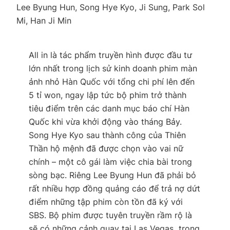
Lee Byung Hun, Song Hye Kyo, Ji Sung, Park Sol
Mi, Han Ji Min
All in là tác phẩm truyền hình được đầu tư
lớn nhất trong lịch sử kinh doanh phim màn
ảnh nhỏ Hàn Quốc với tổng chi phí lên đến
5 tỉ won, ngay lập tức bộ phim trở thành
tiêu điểm trên các danh mục báo chí Hàn
Quốc khi vừa khởi động vào tháng Bảy.
Song Hye Kyo sau thành công của Thiên
Thần hộ mệnh đã được chọn vào vai nữ
chính – một cô gái làm việc chia bài trong
sòng bạc. Riêng Lee Byung Hun đã phải bỏ
rất nhiều hợp đồng quảng cáo để trả nợ dứt
điểm những tập phim còn tồn đã ký với
SBS. Bộ phim được tuyên truyền rầm rộ là
sẽ có những cảnh quay tại Las Vegas  trong