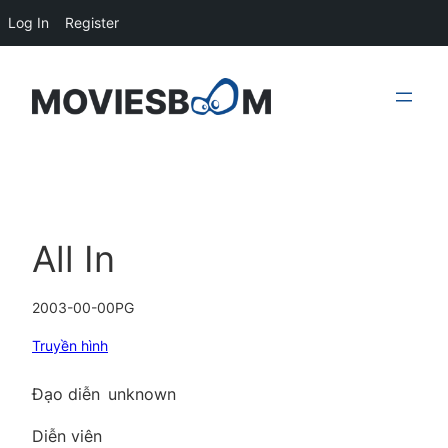
Log In
Register
Skip
to
content
All In
2003-00-00
PG
Truyền hình
Đạo diễn
unknown
Diễn viên