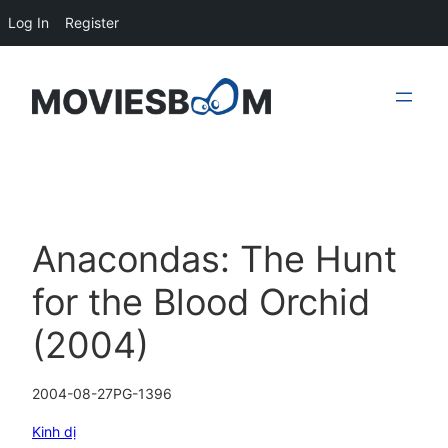
Log In
Register
Skip
to
content
Anacondas: The Hunt
for the Blood Orchid
(2004)
2004-08-27
PG-13
96
Kinh dị