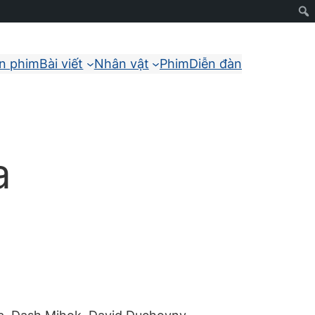
ận phim
Bài viết
Nhân vật
Phim
Diễn đàn
a