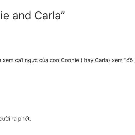
ie and Carla”
ờ xem ca’i ngực của con Connie ( hay Carla) xem “đồ 
ười ra phết.