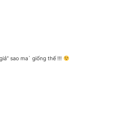
giả” sao ma` giống thế !!!