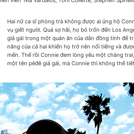
Diễn viên
Nia Vardalos, Toni Collette, Stephen Spine
Hai nữ ca sĩ phòng trà không được ai ủng hộ Conn
vụ giết người. Quá sợ hãi, họ bỏ trốn đến Los Ang
giả gái trong một quán ăn của dân đồng tính để tr
năng của cả hai khiến họ trở nên nổi tiếng và đư
mến. Thế rồi Connie đem lòng yêu một chàng trai,
một tên pêđê giả gái, mà Connie thì không thể ti