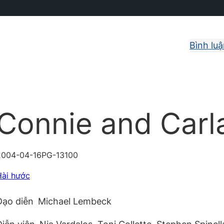
Bình lu
Connie and Carl
2004-04-16
PG-13
100
Hài hước
Đạo diễn
Michael Lembeck