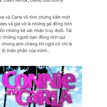
lla, Dash Mihok, David Duchovny
ie và Carla vô tình chứng kiến một
eles và giả vờ là những gã đồng tính
ốn những kẻ sát nhân truy đuổi. Tài
ợc những người bạn đồng tính quí
 nhưng anh chàng thì nghi cô chỉ là
ết lộ thân phận của mình…