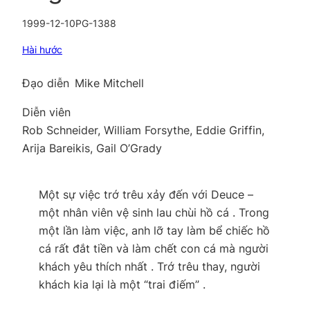
1999-12-10
PG-13
88
Hài hước
Đạo diễn
Mike Mitchell
Diễn viên
Rob Schneider, William Forsythe, Eddie Griffin,
Arija Bareikis, Gail O’Grady
Một sự việc trớ trêu xảy đến với Deuce –
một nhân viên vệ sinh lau chùi hồ cá . Trong
một lần làm việc, anh lỡ tay làm bể chiếc hồ
cá rất đắt tiền và làm chết con cá mà người
khách yêu thích nhất . Trớ trêu thay, người
khách kia lại là một “trai điếm” .