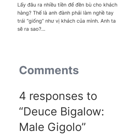
Lấy đâu ra nhiều tiền để đền bù cho khách
hàng? Thế là anh đành phải làm nghề tay
trái “giống” như vị khách của mình. Anh ta
sẽ ra sao?…
Comments
4 responses to
“Deuce Bigalow:
Male Gigolo”