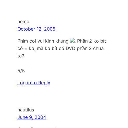
nemo
October 12, 2005
Phim coi vui kinh khủng
. Phần 2 ko bít
có = ko, mà ko bít có DVD phần 2 chưa
ta?
5/5
Log in to Reply
nautilus
June 9, 2004