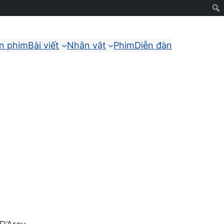
ận phim
Bài viết
Nhân vật
Phim
Diễn đàn