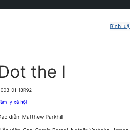
Bình lu
Dot the I
2003-01-18
R
92
âm lý xã hội
Đạo diễn
Matthew Parkhill